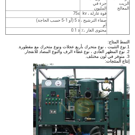
الزيت
جزء في
المعالج
المليون
قوة عازلة ، kv
≥75
صفاء الترشيح ،
≤ 5 (أو 1-5 حسب الحاجة)
أم
محتوى الغاز ،٪
≤ 0.1
النمط المتاح:
1.نوع التثبيت ، نوع متحرك بأربع عجلات ونوع متحرك مع مقطورة.
2. نوع المظهر العادي ، نوع غطاء الرف والنوع المضاد للانفجار.
3. متوفر في لون مختلف.
إنتاج المنتجات: