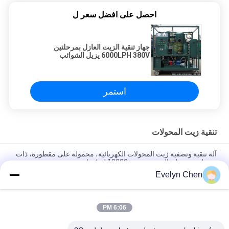
احصل على افضل سعر ل
جهاز تنقية الزيت العازل بمرحلتين
6000LPH 380V يزيل الشوائب
استمر
تنقية زيت المحولات
آلة تنقية وتصفية زيت المحولات الكهربائية، محمولة على مقطورة، ذات
مرحلتين، تعمل بالتفريغ، بسعة 18000 لتر/ساعة
Evelyn Chen
استعادة قوة الديليكتريك للزيت في المحول إلى 75 كيلو فولت أو أكثر
في الموقع بالنسبة للمحولات 110 كيلو فولت
6:06 PM
الفولاذ المقاوم للصدأ ديهيدراتور تنقية النفط فراغ لمعالجة النفط العازلة
الكهربائية