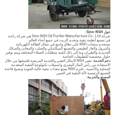
حول Sino-NSH:
شركة Sino-NSH Oil Purifier Manufacture Co.، Ltd هي شركة رائدة
في تصنيع أنظمة تنقية وتجديد الزيت في جميع أنحاء العالم.
تستخدم منتجات NSH على نطاق واسع في مجال الطاقة الكهربائية
والبترول والغاز الطبيعي والتصنيع الميكانيكي والصلب والمعادن والسكك
الحديدية والطيران وما إلى ذلك لتلبية متطلبات العملاء المختلفة.ويتم توفير
حلول مخصصة للتطبيقات الخاصة.
دعم الخدمة:
تعتبر NSH الابتكار التقني والخدمة المرضية فلسفتها.من خلال
الاستفادة من رأس المال البشري واستيعاب تكنولوجيا التنقية المتقدمة
المحلية والأجنبية ، تلتزم NSH بصنع معدات تنقية عالية الجودة وتصبح قاعدة
التصنيع الرئيسية لآلة التنقية في الصين.
المصنع والحزمة: