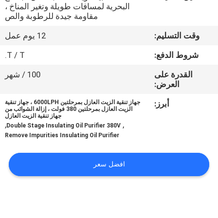
البحرية لمسافات طويلة وتغير المناخ ،
مقاومة جيدة للرطوبة والص
مراقبة
وقت التسليم:
12 يوم عمل
الجودة
شروط الدفع:
T / T.
اتصل
القدرة على
100 / شهر
العرض:
بنا
أبرز:
جهاز تنقية الزيت العازل بمرحلتين 6000LPH ، جهاز تنقية
الزيت العازل بمرحلتين 380 فولت ، إزالة الشوائب من
أخبار
جهاز تنقية الزيت العازل
,
,
Double Stage Insulating Oil Purifier 380V
Remove Impurities Insulating Oil Purifier
اطلب
اقتباس
افضل سعر
خريطة
الموقع