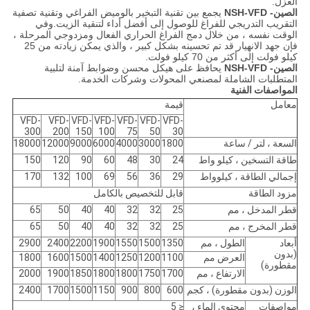
العزل.
الصين- NSH-VFD
يجمع بين تقنية التبخير بالوميض الفراغي وتقنية تصفية
التقريب التدريجي للفراغ للوصول إلى أفضل أداء لتنقية الزيت.وفي
الوقت نفسه ، من خلال دمج الفراغ الحراري الفعال ومزدوجي المرحلة ،
فإن جهد الانهيار قد تم تحسينه بشكل كبير ، والذي يمكن زيادته من 25
كيلو فولت إلى أكثر من 70 كيلو فولت.
الصين- NSH-VFD
يحافظ على هيكل محسن وضوابط آمنة لتلبية
المتطلبات الشاملة لمصنعي المحولات وشركات الخدمة.
المواصفات الفنية
معامل
قيمة
VFD-
VFD-
VFD-
VFD-
VFD-
VFD-
VFD-
300
200
150
100
75
50
30
السعة ، لتر / ساعة
1800
3000
4000
6000
9000
12000
18000
طاقة التسخين ، كيلو واط
24
30
48
60
90
120
150
إجمالي الطاقة ، كيلوواط
29
36
56
69
100
132
170
مزود الطاقة
قابل للتخصيص بالكامل
قطر المدخل ، مم
25
32
32
40
40
50
65
قطر المخرج ، مم
25
32
32
40
40
50
65
أبعاد
الطول ، مم
1350
1500
1550
1900
2200
2400
2900
(بدون
العرض مم
1100
1200
1250
1400
1500
1600
1800
مقطورة)
الارتفاع ، مم
1700
1750
1800
1800
1850
1900
2000
الوزن (بدون مقطورة) ، كجم
600
800
900
1150
1500
1700
2400
مواصفات
محتوى الماء ،
≤ 5