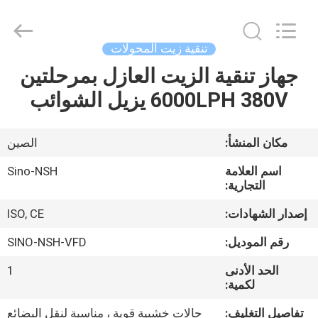
NSH
Oil
Purifier
Manufacture
Co.,
تنقية زيت المحولات
Ltd.
All
Rights
جهاز تنقية الزيت العازل بمرحلتين
الصفحة
Reserved.
6000LPH 380V يزيل الشوائب
الرئيسية
منتجات
مكان المنشأ:
الصين
اسم العلامة
Sino-NSH
معلومات
التجارية:
عنا
إصدار الشهادات:
ISO, CE
رقم الموديل:
SINO-NSH-VFD
جولة
الحد الأدنى
1
في
لكمية:
المعمل
تفاصيل التغليف:
حالات خشبية قوية ، مناسبة لنقل البضائع