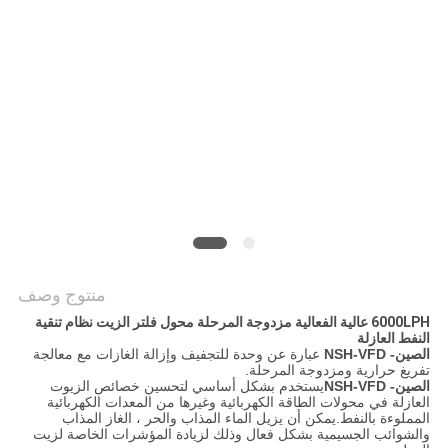
PRIVACY
POLICY
منتوج وصف
6000LPH عالية الفعالية مزدوجة المرحلة محول فلتر الزيت نظام تنقية
النفط العازلة
الصين- NSH-VFD
عبارة عن وحدة للتجفيف وإزالة الغازات مع معالجة
تفريغ حرارية ومزدوجة المرحلة.
الصين- NSH-VFD
يستخدم بشكل أساسي لتحسين خصائص الزيوت
العازلة في محولات الطاقة الكهربائية وغيرها من المعدات الكهربائية
المملوءة بالنفط.يمكن أن يزيل الماء المذاب والحر ، الغاز المذاب
والشوائب الجسيمية بشكل فعال وذلك لزيادة المؤشرات الخاصة لزيت