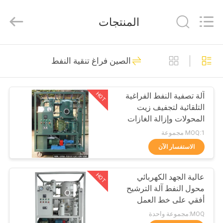
NSH
Oil
Purifier
المنتجات
Manufacture
Co.,
Ltd.
All
Rights
الصفحة
187
Reserved.
الصين فراغ تنقية النفط
الرئيسية
فراغ تنقية النفط
HOT
آلة تصفية النفط الفراغية
منتجات
التلقائية لتجفيف زيت
المحولات وإزالة الغازات
معلومات
MOQ:1 مجموعة
عنا
الاستفسار الآن
93
HOT
عالية الجهد الكهربائي
جولة
تنقية زيت العزل
محول النفط آلة الترشيح
في
أفقي على خط العمل
المعمل
MOQ:مجموعة واحدة