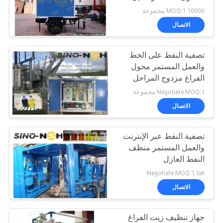
على الطقس والدليل
10000 MOQ:1 مجموعة
PRIVACY
الاتصال
52
POLICY
آلة تنقية زيت
تصفية النفط على الخط
والعمل المستمر محول
المحولات
الفراغ مزدوج المراحل
Negotiate MOQ:1 مجموعة
الاتصال
تصفية النفط عبر الإنترنت
146
والعمل المستمر منظف
النفط العازل
تنقية زيت التشحيم
Negotiate MOQ:1 Set
الاتصال
جهاز تنظيف زيت الفراغ