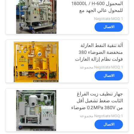
المحمول 600-18000L / H
للمحول عالي الجهد مع
190
تجديد مرحلة مزدوجة
Negotiate MOQ:1
الاتصال
تنقية زيت التوربينات
آلة تنقية النفط العازلة
منخفضة الضوضاء 380
فولت نظام إزالة الغازات
من الجفاف في الفراغ
Negotiate MOQ:1 مجموعة
ثلاثي المراحل
الاتصال
11
آلة تنقية الزيت
جهاز تنظيف زيت الفراغ
الثابت ضغط تشغيل أقل
الهيدروليكي
من 0.2MPa 380V ضوضاء
منخفضة ثلاثية المراحل
Negotiate MOQ:1 مجموعة
الاتصال