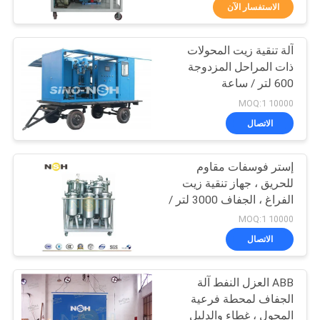
الاستفسار الآن
مراقبة
آلة تنقية زيت المحولات
الجودة
235
ذات المراحل المزدوجة
600 لتر / ساعة
تنقية زيت المحولات
اتصل
10000 MOQ:1
بنا
الاتصال
إستر فوسفات مقاوم
أخبار
للحريق ، جهاز تنقية زيت
الفراغ ، الجفاف 3000 لتر /
37
اطلب
ساعة
10000 MOQ:1
تنقية زيت الطرد
اقتباس
الاتصال
المركزي
ABB العزل النفط آلة
خريطة
الجفاف لمحطة فرعية
الموقع
المحول ، غطاء والدليل