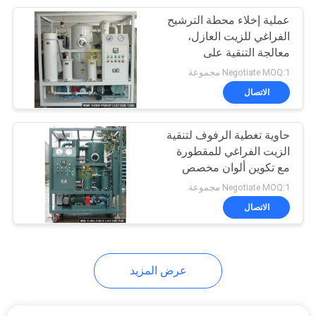
عملية إخلاء محطة الترشيح
32
الفراغي للزيت العازل،
معالجة التنقية على
تنقية النفط المحمولة
مرحلتين
Negotiate MOQ:1 مجموعة
الاتصال
حاوية تغطية الرفوف لتنقية
الزيت الفراغي للمقطورة
مع تكوين ألوان مخصص
46
Negotiate MOQ:1 مجموعة
آلة تجديد زيت
الاتصال
المحولات
عرض المزيد