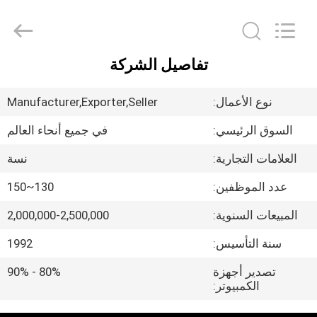
NSH
Oil
Purifier
Manufacture
Co.,
Ltd.
All
تفاصيل الشركة
Rights
الصفحة
Reserved.
الرئيسية
نوع الأعمال:
Manufacturer,Exporter,Seller
السوق الرئيسي:
في جميع أنحاء العالم
منتجات
العلامات التجارية:
نسة
معلومات
عدد الموظفين:
130~150
عنا
المبيعات السنوية:
2,000,000-2,500,000
سنة التأسيس:
1992
جولة
تصدير أجهزة
80% - 90%
في
الكمبيوتر:
المعمل