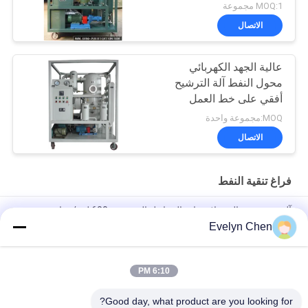
MOQ:1 مجموعة
الاتصال
عالية الجهد الكهربائي
محول النفط آلة الترشيح
أفقي على خط العمل
MOQ:مجموعة واحدة
الاتصال
فراغ تنقية النفط
آلة تنقية زيت المحولات ذات المراحل المزدوجة 600 لتر / ساعة
Evelyn Chen
إستر فوسفات مقاوم للحريق ، جهاز تنقية زيت الفراغ ، الجفاف 3000
لتر / ساعة
6:10 PM
ABB العزل النفط آلة الجفاف لمحطة فرعية المحول ، غطاء والدليل
على الطقس والدليل
Good day, what product are you looking for?