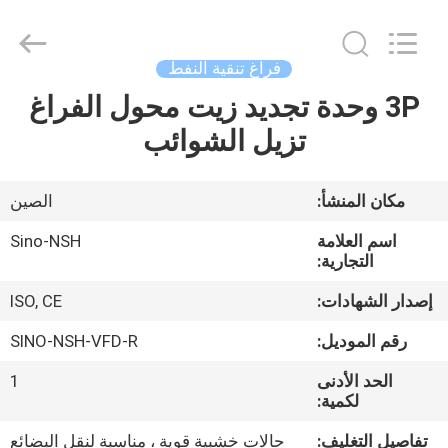
NSH
Oil
Purifier
Manufacture
Co.,
فراغ تنقية النفط
Ltd.
All
Rights
3P وحدة تجديد زيت محول الفراغ
الصفحة
Reserved.
تزيل الشوائب
الرئيسية
منتجات
مكان المنشأ:
الصين
اسم العلامة
Sino-NSH
معلومات
التجارية:
عنا
إصدار الشهادات:
ISO, CE
رقم الموديل:
SINO-NSH-VFD-R
جولة
الحد الأدنى
1
في
لكمية:
المعمل
تفاصيل التغليف:
حالات خشبية قوية ، مناسبة لنقل البضائع