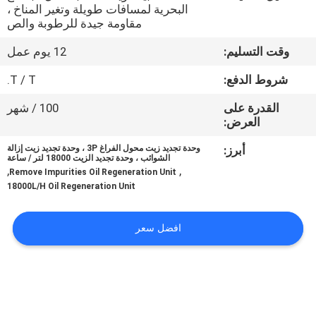
البحرية لمسافات طويلة وتغير المناخ ،
مقاومة جيدة للرطوبة والص
مراقبة
وقت التسليم:
12 يوم عمل
الجودة
شروط الدفع:
T / T.
اتصل
القدرة على
100 / شهر
العرض:
بنا
أبرز:
وحدة تجديد زيت محول الفراغ 3P ، وحدة تجديد زيت إزالة
الشوائب ، وحدة تجديد الزيت 18000 لتر / ساعة
أخبار
,
,
Remove Impurities Oil Regeneration Unit
18000L/H Oil Regeneration Unit
اطلب
افضل سعر
اقتباس
خريطة
الموقع