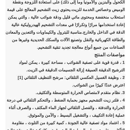
الكحول والبنزين والأمونيا وما إلى ذلك) على استعادة اللزوجة ونقطة
الوميض وخصائص الخدمة للزيت.
يحتوي زيت التشحيم المعالج على قيمة
استحلاب منخفضة ومحتوى مائي قليل ودقة شوائب عالية ، والتي يمكن
إعادة استخدامها مرارًا وتكرارًا في معدات التشحيم الهيدروليكية عالية
الدقة في الداخل والخارج.
مناسبة للبترول والكيماويات والتعدين والمعادن
والطاقة الكهربائية والنقل وتصنيع الآلات والسكك الحديدية وغيرها من
الصناعات من جميع أنواع معالجة تجديد تنقية التشحيم.
مواصفات المنتج
1 ، قدرة قوية على تصفية الشوائب ، مساحة كبيرة ، يمكن لمواد
الترشيح الدقيقة العميقة إزالة الجسيمات الدقيقة في الزيت.
2 ، وظيفة الغسيل العكسي التلقائي: مرشح التنظيف التلقائي [1]
اعترض عددًا كبيرًا من الشوائب.
3. نظام متقدم لامتصاص الحرارة المتوسطة والتكثيف.
4 ، فلتر زيت التشحيم مجهز بحماية الضغط ، والتحكم التلقائي في درجة
الحرارة والتدفئة ، والفصل التلقائي لجهاز الماء المكثف ، والصرف أثناء
عملية إعادة التكييف ، والتشغيل البسيط ، والآمن والموثوق.
5 ، اعتماد مواد تصفية عالية الجودة ، كمية كبيرة من التلوث ، مقاومة