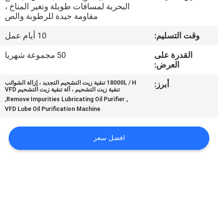
البحرية لمسافات طويلة وتغير المناخ ،
مقاومة جيدة للرطوبة والص
مراقبة
وقت التسليم:
10 أيام عمل
الجودة
القدرة على
50 مجموعة شهريا
العرض:
اتصل
أبرز:
18000L / H تنقية زيت التشحيم التجديد ، إزالة الشوائب
بنا
تنقية زيت التشحيم ، آلة تنقية زيت التشحيم VFD
,
,
Remove Impurities Lubricating Oil Purifier
VFD Lube Oil Purification Machine
أخبار
افضل سعر
اطلب
اقتباس
خريطة
الموقع