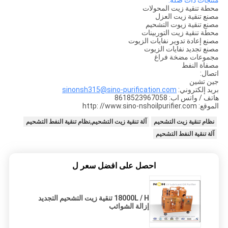
منتجات ذات صله:
محطة تنقية زيت المحولات
مصنع تنقية زيت العزل
مصنع تنقية زيوت التشحيم
محطة تنقية زيت التوربينات
مصنع إعادة تدوير نفايات الزيوت
مصنع تجديد نفايات الزيوت
مجموعات مضخة فراغ
مصفاة النفط
اتصال:
جين تشين
بريد إلكتروني:
sinonsh315@sino-purification.com
هاتف / واتس اب: 8618523967058
الموقع: http: //www.sino-nshoilpurifier.com
نظام تنقية زيت التشحيم
آلة تنقية زيت التشحيم,نظام تنقية النفط التشحيم
آلة تنقية النفط التشحيم
احصل على افضل سعر ل
18000L / H تنقية زيت التشحيم التجديد
إزالة الشوائب