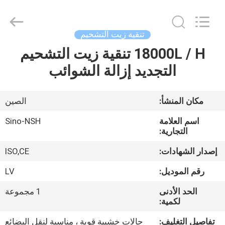
NSH
Oil
Purifier
Manufacture
Co.,
تنقية زيت التشحيم
Ltd.
All
Rights
18000L / H تنقية زيت التشحيم
الصفحة
Reserved.
التجديد إزالة الشوائب
الرئيسية
منتجات
مكان المنشأ:
الصين
اسم العلامة
Sino-NSH
معلومات
التجارية:
عنا
إصدار الشهادات:
ISO,CE
رقم الموديل:
LV
جولة
الحد الأدنى
1 مجموعة
في
لكمية:
المعمل
تفاصيل التغليف:
حالات خشبية قوية ، مناسبة لنقل البضائع