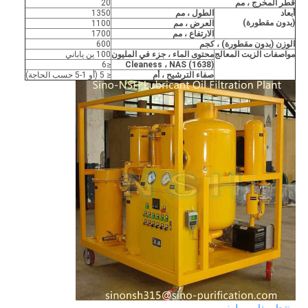
قطر المخرج ، مم
20
أبعاد
الطول ، مم
1350
(بدون مقطورة)
العرض ، مم
1100
الارتفاع ، مم
1700
الوزن (بدون مقطورة) ، كجم
600
مواصفات الزيت المعالج
محتوى الماء ، جزء في المليون
100 ين ياباني
≤6
Cleaness ، NAS (1638)
صفاء الترشيح ، أم
≤ 5 (أو 1-5 حسب الحاجة)