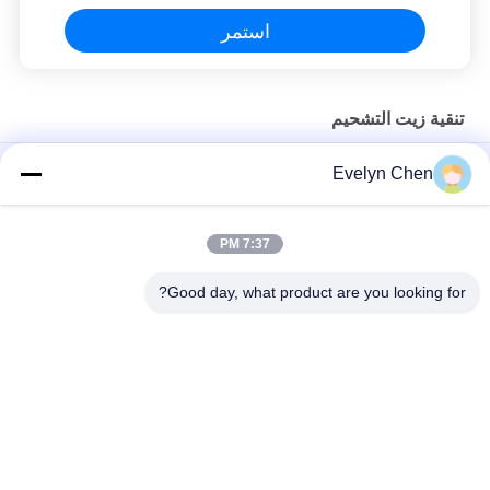
استمر
تنقية زيت التشحيم
LV-P فراغ فلتر زيت التشحيم التجفيف 600L / H 15kw التدفئة
Evelyn Chen
خفيفة الوزن تنقية زيت التشحيم مع هيكل الفولاذ المقاوم للصدأ 50HZ
7:37 PM
آلة تنقية النفط المقاومة للحريق لمعالجة النفط EH & فوسفات إستر
النفط
Good day, what product are you looking for?
فئات شعبية
جميع
تنقية زيت العزل
فراغ تنقية النفط
تنقية زيت الطرد 
تنقية زيت المحولات
المركزي