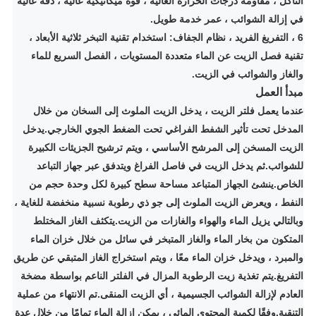
التآكل ، مقاومة درجات الحرارة العالية ، قوة ميكانيكية عالية ، دقة عالية
في إزالة الشوائب ، عمر خدمة طويل.
6 ، التفريغ الفريد ، نظام الجفاف: استخدام تقنية التبخر ثلاثية الأبعاد ،
تقنية فصل الزيت عن الماء متعددة المستويات ، الفصل السريع للماء
والغاز والشوائب في الزيت.
مبدأ العمل
عندما يعمل فلتر الزيت ، يدخل الزيت الملوث إلى السخان من خلال
المدخل تحت تأثير الشفط الفراغي تحت الضغط الجوي الخارجي.يدخل
الزيت المسخن إلى المرشح الأساسي ، ويتم ترشيح الجزيئات الكبيرة
للشوائب.ثم يدخل الزيت في فاصل الفراغ ويتدفق عبر جهاز التباعد
الخاص.
ينشئ الجهاز المتباعد مساحة سطح كبيرة لكل وحدة حجم من
النفط ، ويعرض الزيت الملوث إلى جو ذي رطوبة نسبية منخفضة للغاية ،
وبالتالي يزيل الماء والهواء والغازات من الزيت.
يتكثف الغاز المختلط
المتكون من بخار الماء والغاز المتبخر في سائل من خلال خزان الماء
والمبرد ، ويدخل خزان الماء معًا ، ويتم استخراج الغاز المتبقي عن طريق
التفريغ.
يتم تغذية زيت الرطوبة المزال في الفلتر الناعم بواسطة مضخة
العادم لإزالة الشوائب الجسيمية ، أي الزيت المنقى.تم الانتهاء من عملية
التنقية.وفقًا لكمية المحتوى المائي ، يمكن إزالة الماء تمامًا من خلال عدة