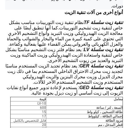
دورات.
أنواع أخرى من آلات تنقية الزيت
تنقية زيت سلسلة TF
نظام تنقية زيت التوربينات مناسب بشكل
خاص لتنقية زيت تشحيم التوربينات.كما أنها تنطبق أيضًا على
معالجة الزيت الهيدروليكي وزيت التبريد وأنواع التشحيم الأخرى
التي تحتوي على كمية كبيرة من الماء والبخار والشوائب والحمأة
والعزل الكهربائي والغرواني.يمكن القضاء عليها بفعالية وكفاءة.
تنقية زيت سلسلة LV
: يعد نظام فلتر زيت التشحيم مناسبًا بشكل
خاص لتنقية واستعادة الزيت الهيدروليكي وزيت الماكينة وزيت
التبريد والعديد من زيوت التشحيم الأخرى.
تنقية زيت سلسلة GER
: يعد نظام تجديد الزيت المستخدم مناسبًا
لتجديد زيت محرك الاحتراق الداخلي المستخدم بما في ذلك زيت
محرك الديزل وزيت محرك البنزين والزيت الهيدروليكي
المستخدم وزيت التشحيم المستخدم الآخر للآلات.
تنقية زيت سلسلة GED
: يستخدم لإعادة تدوير جميع أنواع نفايات
الزيوت إلى زيت أساسي أو زيت ديزل بجودة عالية.
معامل
قيمة
LV-10
السعة ، لتر / ساعة
600
طاقة التسخين ، كيلو واط
15
إجمالي الطاقة ، كيلوواط
17
مزود الطاقة
قابل للتخصيص بالكامل
قطر المدخل ، مم
20