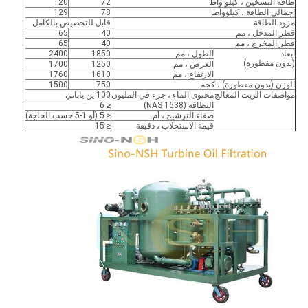
طاقة التسخين ، كيلو واط
72
120
إجمالي الطاقة ، كيلوواط
78
129
مزود الطاقة
قابل للتخصيص بالكامل
قطر المدخل ، مم
40
65
قطر المخرج ، مم
40
65
أبعاد
الطول ، مم
1850
2400
(بدون مقطورة)
العرض ، مم
1250
1700
الارتفاع ، مم
1610
1760
الوزن (بدون مقطورة) ، كجم
750
1500
مواصفات الزيت المعالج
محتوى الماء ، جزء في المليون
100 ين ياباني
النظافة (NAS 1638)
≤ 6
صفاء الترشيح ، أم
≤ 5 (أو 1-5 حسب الحاجة)
قيمة الاستحلاب ، دقيقة
≤ 15