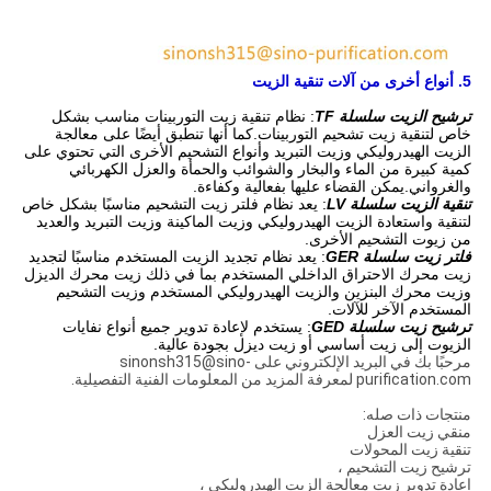
5. أنواع أخرى من آلات تنقية الزيت
ترشيح الزيت سلسلة TF
: نظام تنقية زيت التوربينات مناسب بشكل
خاص لتنقية زيت تشحيم التوربينات.كما أنها تنطبق أيضًا على معالجة
الزيت الهيدروليكي وزيت التبريد وأنواع التشحيم الأخرى التي تحتوي على
كمية كبيرة من الماء والبخار والشوائب والحمأة والعزل الكهربائي
والغرواني.يمكن القضاء عليها بفعالية وكفاءة.
تنقية الزيت سلسلة LV
: يعد نظام فلتر زيت التشحيم مناسبًا بشكل خاص
لتنقية واستعادة الزيت الهيدروليكي وزيت الماكينة وزيت التبريد والعديد
من زيوت التشحيم الأخرى.
فلتر زيت سلسلة GER
: يعد نظام تجديد الزيت المستخدم مناسبًا لتجديد
زيت محرك الاحتراق الداخلي المستخدم بما في ذلك زيت محرك الديزل
وزيت محرك البنزين والزيت الهيدروليكي المستخدم وزيت التشحيم
المستخدم الآخر للآلات.
ترشيح زيت سلسلة GED
: يستخدم لإعادة تدوير جميع أنواع نفايات
الزيوت إلى زيت أساسي أو زيت ديزل بجودة عالية.
مرحبًا بك في البريد الإلكتروني على sinonsh315@sino-
purification.com لمعرفة المزيد من المعلومات الفنية التفصيلية.
منتجات ذات صله:
منقي زيت العزل
تنقية زيت المحولات
ترشيح زيت التشحيم ،
إعادة تدوير زيت معالجة الزيت الهيدروليكي ،