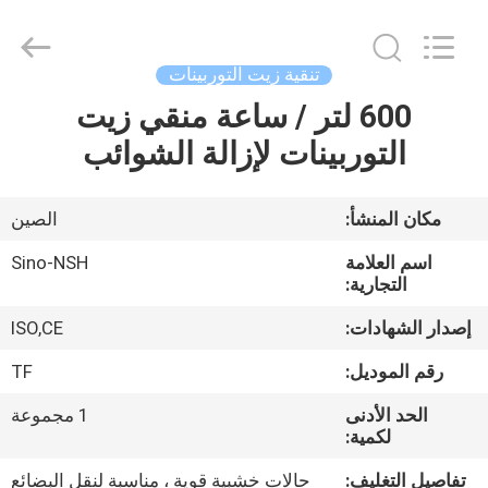
NSH
Oil
Purifier
Manufacture
Co.,
تنقية زيت التوربينات
Ltd.
All
Rights
600 لتر / ساعة منقي زيت
الصفحة
Reserved.
التوربينات لإزالة الشوائب
الرئيسية
منتجات
مكان المنشأ:
الصين
اسم العلامة
Sino-NSH
معلومات
التجارية:
عنا
إصدار الشهادات:
ISO,CE
رقم الموديل:
TF
جولة
الحد الأدنى
1 مجموعة
في
لكمية:
المعمل
تفاصيل التغليف:
حالات خشبية قوية ، مناسبة لنقل البضائع