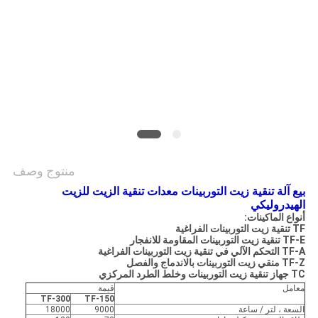
PRIVACY
POLICY
منتوج وصف
بيع آلة تنقية زيت التوربينات معدات تنقية الزيت للزيت
الهيدروليكي
أنواع الماكينات
:
TF
تنقية زيت التوربينات الفراغية
TF-E
تنقية زيت التوربينات المقاومة للانفجار
TF-A
التحكم الآلي في تنقية زيت التوربينات الفراغية
TF-Z
منقي زيت التوربينات بالاندماج والفصل
TC
جهاز تنقية زيت التوربينات وخلط الطرد المركزي
معامل
قيمة
TF-300
TF-150
السعة ، لتر / ساعة
9000
18000