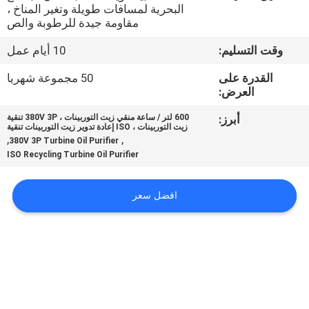
البحرية لمسافات طويلة وتغير المناخ ،
مقاومة جيدة للرطوبة والص
مراقبة
وقت التسليم:
10 أيام عمل
الجودة
القدرة على
50 مجموعة شهريا
العرض:
اتصل
أبرز:
600 لتر / ساعة منقي زيت التوربينات ، 380V 3P تنقية
بنا
زيت التوربينات ، ISO إعادة تدوير زيت التوربينات تنقية
,
,
380V 3P Turbine Oil Purifier
ISO Recycling Turbine Oil Purifier
أخبار
افضل سعر
اطلب
اقتباس
خريطة
الموقع