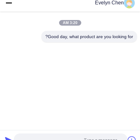
عالية الدقة
Evelyn Chen
إعادة تدوير النفط فراغ التوربينات نظام تجديد النفط عالية الأداء
3:20 AM
الطاقة النباتية التوربينات النفط لتنقية الرطوبة الجسيمات إزالة 600-
18000L / H منخفضة الضوضاء
Good day, what product are you looking for?
فئات شعبية
جميع
تنقية زيت العزل
فراغ تنقية النفط
تنقية زيت الطرد 
تنقية زيت المحولات
المركزي
آلة تنقية زيت 
تنقية زيت التشحيم
المحولات
آلة تنقية الزيت 
تنقية زيت التوربينات
الهيدروليكي