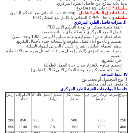
لدينا ثلاثة نماذج من فاصل الطرد المركزي:
سلسلة CP
: دليل Deslag نوع
سلسلة اتفاق السلام الشامل
: deslag شبه التلقائي مع التحكم اليدوي
سلسلة
CPPA: deslag التلقائي بالكامل مع التحكم PLC
III.
ميزات
فاصل الطرد المركزي
أتمتة كاملة ممكن مع لوحة التحكم الآلي PLC.
فصل الطرد المركزي لا يتطلب أي وسائط تصفية.
نظام قطار عالي الموثوقية يدعمه تسليم أكثر من 1000 وحدة سنويًا.
تصميم وعاء مع أداء فصل متفوقة واستجابة جيدة لأحمال التفريغ.
ينظم الصمام الدليلي التفريغ الكلي / الجزئي للمواد الصلبة.
مفرغ التفريغ الجزئي (الخيار) يقلل من فقد السائل ويزيد سماكة المادة
الصلبة
جزء للتفريغ.
تصميم مقاوم للاهتزاز يدرك حياة العمل الطويلة.
أتمتة كاملة ممكن مع لوحة التحكم الآلي PLC (اختياري).
IV.
نمط المتاحة
1. نوع المحمول أو تحديد نوع
2.
متوفر في لون مختلف.
خامسا المواصفات الفنية للطرد المركزي
نموذج
سرعة الوعاء (دورة في
السعة (لكل
تشغيل الحمل
Witdh
الأمام إلى
ارتفاع
الدقيقة)
ساعة)
(واط)
الخلف
1200
850
850
4
500
7300
250
1550
1100
1500
7.5
1500
7038
400