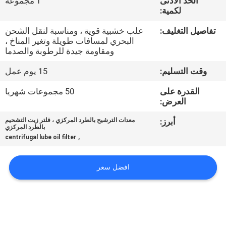
الحد الأدنى
1 مجموعة
لكمية:
مراقبة
تفاصيل التغليف:
علب خشبية قوية ، ومناسبة لنقل الشحن
الجودة
البحري لمسافات طويلة وتغير المناخ ،
ومقاومة جيدة للرطوبة والصدما
اتصل
وقت التسليم:
15 يوم عمل
بنا
القدرة على
50 مجموعات شهريا
العرض:
أخبار
أبرز:
معدات الترشيح بالطرد المركزي ، فلتر زيت التشحيم
بالطرد المركزي
,
centrifugal lube oil filter
اطلب
افضل سعر
اقتباس
خريطة
الموقع