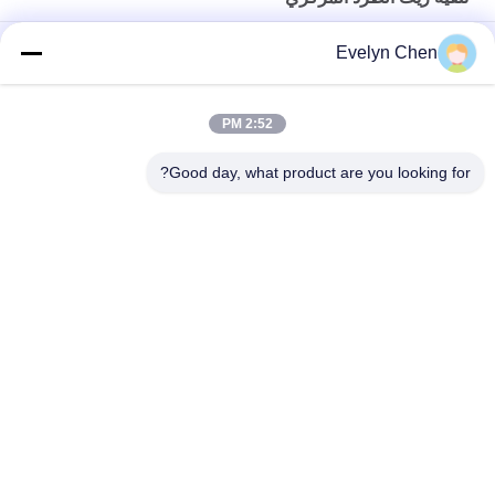
CPA-1000 القرص الطرد المركزي منفصل الزيت
Evelyn Chen
إزالة المياه والطين والملوثات الصلبة من زيت الوقود عند ما يصل إلى
6000 لتر / ساعة
2:52 PM
لون مخصص الطرد المركزي أنظمة تنقية النفط إزالة الشوائب المياه
Good day, what product are you looking for?
فئات شعبية
جميع
تنقية زيت العزل
فراغ تنقية النفط
تنقية زيت الطرد 
تنقية زيت المحولات
المركزي
آلة تنقية زيت 
تنقية زيت التشحيم
المحولات
آلة تنقية الزيت 
تنقية زيت التوربينات