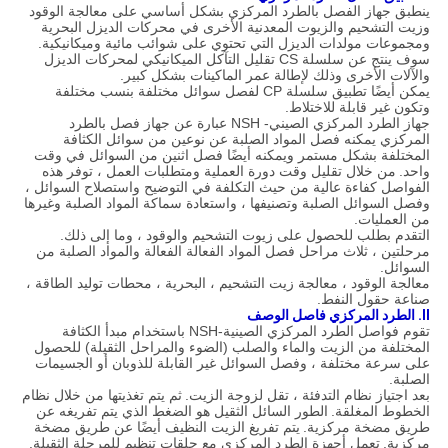
ينطبق جهاز الفصل بالطرد المركزي بشكل أساسي على معالجة الوقود
وزيت التشحيم والزيوت المعدنية الأخرى في محركات الديزل البحرية
ومجموعات مولدات الديزل التي تحتوي على شوائب مائية وميكانيكية.
سوف ينتج عن سلسلة CS تقليل التآكل الميكانيكي لمحركات الديزل
والآلات الأخرى وذلك لإطالة عمر الماكينات بشكل كبير.
يمكن أيضًا تطبيق سلسلة CP لفصل سوائل مختلفة بنسب مختلفة
وتكون غير قابلة للاختلاط.
جهاز الطرد المركزي الصيني- NSH عبارة عن جهاز فصل بالطرد
المركزي يمكنه فصل المواد الصلبة عن نوعين من سوائل الكثافة
المختلفة بشكل مستمر ويمكنه أيضًا فصل اثنين من السوائل في وقت
واحد.
من خلال تقليل وقت دورة العملية ومتطلبات العمل ، توفر هذه
الفواصل كفاءة عالية من حيث التكلفة في التوضيح واستصلاح السوائل ،
وفصل السوائل الصلبة وتصنيفها ، واستعادة سماكة المواد الصلبة وغيرها
من العمليات.
التقدم بطلب للحصول على زيوت التشحيم والوقود ، وما إلى ذلك.
مرحلتين ، ثلاث مراحل فصل المواد الفعالة الفعالة والمواد الصلبة من
السوائل.
معالجة الوقود ، معالجة زيت التشحيم ، البحرية ، محطات توليد الطاقة ،
صناعة حقول النفط.
II.
الطرد المركزي فاصل
الوصف
تقوم فواصل الطرد المركزي الصينية-NSH باستخدام مبدأ الكثافة
المختلفة من الزيت والماء والصلب (الضوء والمراحل الثقيلة) للحصول
على سرعة مختلفة ، وفصل السوائل غير القابلة للذوبان أو الجسيمات
الصلبة.
بعد اجتياز نظام التدفئة ، تقل لزوجة الزيت.
ثم يتم تغذيتها من خلال نظام
الخطوط المغلقة.
الطور السائل الثقيل هو الضغط الذي يتم تفريغه عن
طريق مضخة مركزية.
يتم تفريغ الزيت النظيف أيضًا عن طريق مضخة
مركزية.
تعمل أجهزة الطرد المركزي مع حلقات تنظيم للمرحلة الثقيلة.