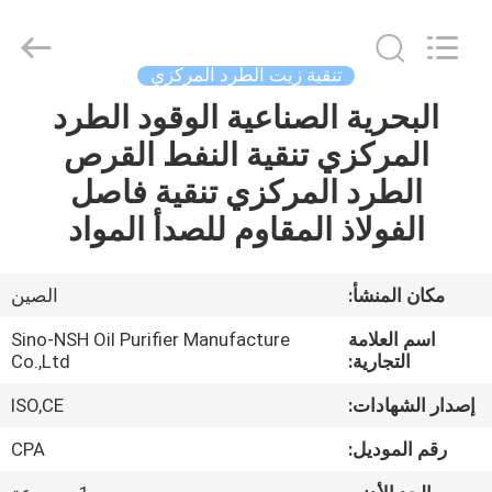
NSH
Oil
Purifier
Manufacture
Co.,
تنقية زيت الطرد المركزي
Ltd.
All
Rights
البحرية الصناعية الوقود الطرد
الصفحة
Reserved.
المركزي تنقية النفط القرص
الرئيسية
الطرد المركزي تنقية فاصل
منتجات
الفولاذ المقاوم للصدأ المواد
معلومات
مكان المنشأ:
الصين
عنا
اسم العلامة
Sino-NSH Oil Purifier Manufacture
التجارية:
Co.,Ltd
جولة
إصدار الشهادات:
ISO,CE
في
رقم الموديل:
CPA
المعمل