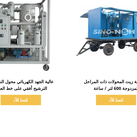
اظهر التفاصيل
اظهر التفاصيل
ية زيت المحولات ذات المراحل
عالية الجهد الكهربائي محول الن
زدوجة 600 لتر / ساعة
الترشيح أفقي على خط الع
ﺎﺘﺼﻟ ﺍﻶﻧ
ﺎﺘﺼﻟ ﺍﻶﻧ