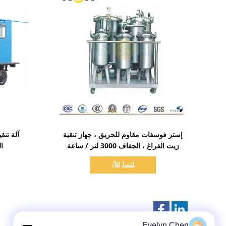
اظهر التفاصيل
إستر فوسفات مقاوم للحريق ، جهاز تنقية
آلة تنق
زيت الفراغ ، الجفاف 3000 لتر / ساعة
الم
ﺎﺘﺼﻟ ﺍﻶﻧ
Evelyn Chen