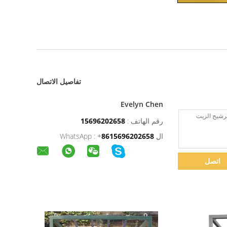
تفاصيل الاتصال
Evelyn Chen
رقم الهاتف :
15696202658
ال WhatsApp :
8615696202658
+
اتصل