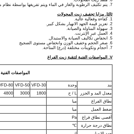
7. يتم تكثيف الرطوبة والغاز في الماء ويتم تفريغها بواسطة نظام مضخة التفريغ.
مزايا تجفيف زيت المحولات
ثالثا.
1. كفاءة وفعالية عالية.
2. تعزيز قيمة الجهد الانهيار بشكل كبير.
3. سهولة المناولة والصيانة.
4. العمل عبر الإنترنت.
5. انخفاض تكاليف الصيانة والاستبدال.
6. صغر الحجم وخفيف الوزن وانخفاض مستوى الضجيج
7. أحجام وتكوينات مختلفة (درع) المتاحة.
V. المواصفات الفنية لتنقية زيت الفراغ
المواصفات الفنية
بند
وحدة
VFD-30
VFD-50
VFD-80
معدل المد و الجزر
L / ح
1800
3000
4800
نطاق الفراغ
مبا
ضغط العمل
مبا
أقصى نطاق فراغ
Pa
نطاق درجة حرارة
℃
جهد الانهيار
ك