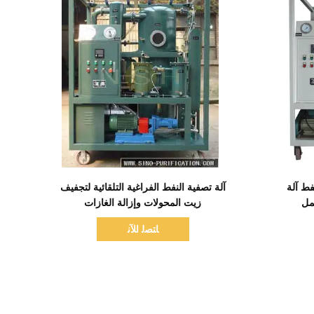
اظهر التفاصيل
فط آلة
آلة تصفية النفط الفراغية التلقائية لتجفيف
مل
زيت المحولات وإزالة الغازات
ﺎﺘﺼﻟ ﺍﻶﻧ