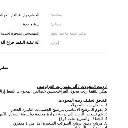
وظيفة:
الجفاف وإزالة الغازات وا
ضمان:
سنة واحدة
توفير خدمة ما بعد البيع:
المهندسين متوفرة لخدمة م
آلة تنقية النفط
فراغ آلة 
إبراز:
,
منقي 
وصف
I. زيت المحولات / آلة تنقية زيت العزل
يمكن لتنقية زيت محول الفراغ
تحسين خصائص المحولات
النفط
إزال
تدفق تجفيف زيت المحولات
II.
1. مدخل زيت المحولات
2. يقوم المرشح الأساسي بترشيح الجسيمات الكبيرة الحجم.
3. يتم تسخين الزيت إلى درجة حرارة محددة بواسطة السخان الكهربائي.
4. الجفاف والتفريغ تحت فراغ.
5. مرشح دقيق يرشح الشوائب الصغيرة أقل من 1 ميكرون.
6. منفذ زيت المحولات.