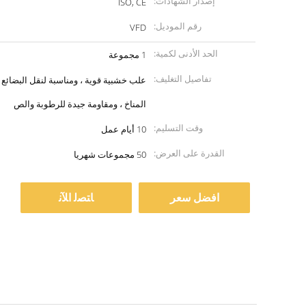
إصدار الشهادات:
ISO, CE
رقم الموديل:
VFD
الحد الأدنى لكمية:
1 مجموعة
تفاصيل التغليف:
علب خشبية قوية ، ومناسبة لنقل البضائع 
المناخ ، ومقاومة جيدة للرطوبة والص
وقت التسليم:
10 أيام عمل
القدرة على العرض:
50 مجموعات شهريا
افضل سعر
ﺎﺘﺼﻟ ﺍﻶﻧ