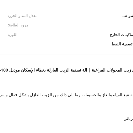
لشوائب
معدل المد و الجزر:
مزود الطاقة:
اكينات الخارج
اللون:
تصفية النفط
زيت المحولات الفراغية | آلة تصفية الزيت العازلة بغطاء الإسكان موديل VFD-100
ة
تتبع المياه والغاز والجسيمات وما إلى ذلك من الزيت العازل بشكل فعال وسريع