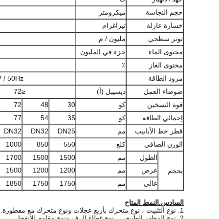
حجم النجاسة
ميكرومتر
خسارة عازلة
تيراغرام
توتر سطحي
مليون / م
محتوى الماء
جزء في المليون
محتوى الغاز
٪
مزود الطاقة
80V / 3P / 50Hz
ضوضاء العمل
ديسيبل (أ)
≤72
قوة التسخين
كو
30
48
72
إجمالي الطاقة
كو
35
54
77
قطر خط الأنابيب
مم
DN25
DN32
DN32
الوزن الصافي
كلغ
550
850
1000
الطول
مم
1500
1500
1700
عرض
مم
1200
1200
1500
بحجم
عالي
مم
1750
1750
1850
السادس.النمط المتاح
1. نوع التثبيت ، نوع متحرك بأربع عجلات ونوع متحرك مع مقطورة.
2. نوع المظهر الطبيعي ، نوع غطاء الرف ونوع مقاوم للانفجار.