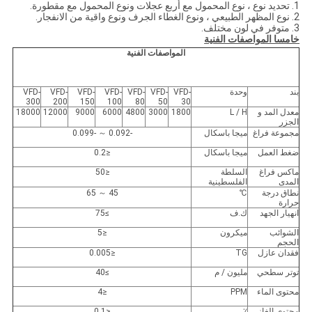
1. تحديد نوع ، نوع المحمول مع أربع عجلات ونوع المحمول مع مقطورة.
2. نوع المظهر الطبيعي ، ونوع الغطاء الجرف ونوع واقية من الانفجار.
3. متوفر في لون مختلف.
خامسا المواصفات الفنية
المواصفات الفنية
بند
وحدة
VFD-
VFD-
VFD-
VFD-
VFD-
VFD-
VFD-
300
200
150
100
80
50
30
معدل المد و
L / H
1800
3000
4800
6000
9000
12000
18000
الجزر
مجموعة فراغ
ميجا باسكال
-0.092 ～ -0.099
ضغط العمل
ميجا باسكال
≤0.2
ماكس فراغ
السلطة
≤50
المدى
الفلسطينية
نطاق درجة
℃
45 ～ 65
حرارة
انهيار الجهد
ك.ف
≥75
الشوائب
ميكرون
≤5
الحجم
فقدان عازل
TG
≤0.005
توتر سطحي
مليون / م
≥40
محتوى الماء
PPM
≤4
محتوى الغاز
٪
≤0.1