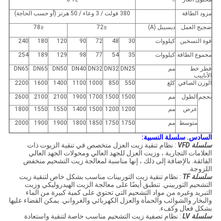
مزود الطاقة
380 فولت / 3 وعاء / 50 هرتز (أو حسب الحاجة)
ضجيج العمل
ديسيبل (A)
≤72
≤78
قوة التسخين
كيلووات
30
48
72
90
120
180
240
مجموع الطاقة
كيلووات
35
54
77
98
129
189
254
قطر خط
مم
DN25
DN32
DN32
DN40
DN50
DN65
DN65
الأنابيب
الوزن الصافي
كلغ
550
850
1000
1100
1400
1600
2200
بحجم
الطول
مم
1500
1500
1700
1900
2100
2100
2600
عرض
مم
1200
1200
1500
1400
1550
1550
1800
متوسط
مم
1750
1750
1850
1800
1900
1900
2000
السادس.
سلسلة النسبية:
سلسلة VFD
: نظام تنقية زيت العزل متخصص في تنقية الزيوت ذات
العلامات التجارية ، وزيت العزل للجهد العالي ومحولات الجهد العالي
الفائقة.
بالإضافة إلى ذلك ، إنها مناسبة لمعالجة زيت التشحيم منخفض
اللزوجة.
سلسلة TF
: نظام تنقية زيت التوربينات مناسب بشكل خاص لتنقية زيت
التشحيم التوربيني.
تنطبق أيضًا على معالجة الزيت الهيدروليكي وزيت
التبريد وغيره من مواد التشحيم التي تحتوي على كمية كبيرة من الماء
والبخار والشوائب والحمأة والعزل الكهربائي والغرواني.
يمكن القضاء عليها
بشكل فعال وكفء.
سلسلة LV
: نظام تصفية زيت التشحيم مناسب خاصة لتنقية واستعادة