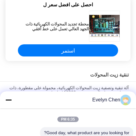
احصل على افضل سعر ل
محطة تجديد المحولات الكهربائية ذات
الجهد العالي تعمل على خط أفقي
استمر
تنقية زيت المحولات
آلة تنقية وتصفية زيت المحولات الكهربائية، محمولة على مقطورة، ذات
مرحلتين، تعمل بالتفريغ، بسعة 18000 لتر/ساعة
Evelyn Chen
استعادة قوة الديليكتريك للزيت في المحول إلى 75 كيلو فولت أو أكثر
في الموقع بالنسبة للمحولات 110 كيلو فولت
6:35 PM
الفولاذ المقاوم للصدأ ديهيدراتور تنقية النفط فراغ لمعالجة النفط العازلة
الكهربائية
Good day, what product are you looking for?