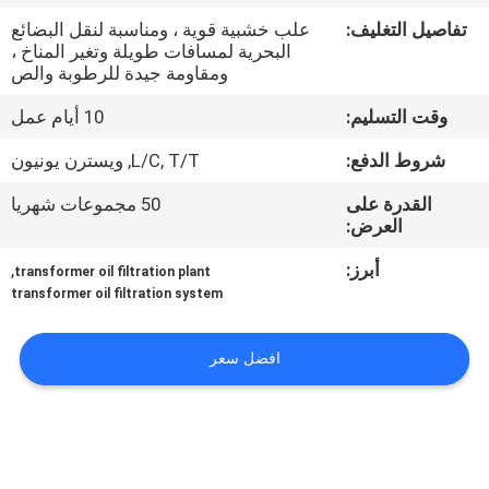
تفاصيل التغليف:
علب خشبية قوية ، ومناسبة لنقل البضائع
مراقبة
البحرية لمسافات طويلة وتغير المناخ ،
ومقاومة جيدة للرطوبة والص
الجودة
وقت التسليم:
10 أيام عمل
اتصل
شروط الدفع:
L/C, T/T, ويسترن يونيون
بنا
القدرة على
50 مجموعات شهريا
العرض:
أخبار
أبرز:
,
transformer oil filtration plant
transformer oil filtration system
اطلب
افضل سعر
اقتباس
خريطة
الموقع