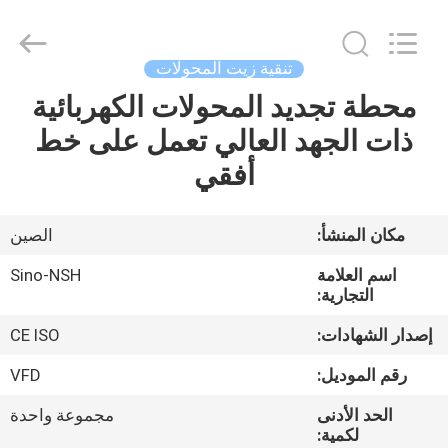
NSH
Oil
Purifier
Manufacture
Co.,
تنقية زيت المحولات
Ltd.
All
Rights
محطة تجديد المحولات الكهربائية
الصفحة
Reserved.
ذات الجهد العالي تعمل على خط
الرئيسية
أفقي
منتجات
مكان المنشأ:
الصين
معلومات
اسم العلامة
Sino-NSH
عنا
التجارية:
إصدار الشهادات:
CE ISO
جولة
رقم الموديل:
VFD
في
الحد الأدنى
مجموعة واحدة
المعمل
لكمية: