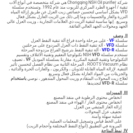
شركة Chongqing NSH Oil purifier هي شركة متخصصة في أنواع آلات
تنقية / أجهزة الطرد المركزي للزيوت منذ عام 1992. وتستخدم سلسلة
VFD بشكل أساسي لتحسين خصائص زيت العزل عن طريق إزالة المياه
النزرة والغاز والجسيمات وما إلى ذلك من الزيت العازل بشكل فعال
وسريع . إنها مناسبة لتنقية الزيت ذي العلامات التجارية ، وزيت العزل عالي
الجهد ومحولات الجهد العالي الفائقة.
II.
وصف
سلسلة
VF
- على مرحلة واحدة فراغ آلة تنقية النفط العزل
سلسلة
VFD
- آلة تنقية النفط ذات العزل المزدوج على مرحلتين
سلسلة
VFD-R
- آلة تنقية النفط بترشيح الفراغ مزدوجة المرحلة
تستخدم سلسلة NSH
VFD
تكنولوجيا التعقيم وتقنية الائتلاف وتقسيم
التكنولوجيا وتقنية التنقية المكررة. مقارنةً بسلسلة الموديل
VF
، تضيف
نظام ROOTS Vacuum ، المرحلة الثانية من نظام الفصل لتحسين تأثير
التنقية. لإزالة المياه القابلة للذوبان ، والكربون ، والغازات الحرة والذائبة ،
والجزيئات من المواد العازلة بشكل فعال وسريع.
لعلاج زيت المحولات المتقادم وزيت المحول المتدهور ، نوصي
باستخدام
سلسلة
VFD-R
لتجديدها.
III.
المميزات
انخفاض محتوى الرطوبة في منفذ المصنع.
انخفاض محتوى الغاز / الهواء في منفذ المصنع.
إزالة الغاز المتبقي من العزل.
تجفيف عزل المحولات.
عملية سهلة وآمنة.
على الخط قياس وتسجيل المعلمات العملية.
المرونة في التطبيق (أنواع النفط المختلفة وأحجام الزيت)
IV.
نمط المتاحة