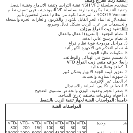
II.
تنقية زيت الفراغ
وصف
تستخدم سلسلة NSH VFD تقنية الترابط وتقنية الاندماج وتقنية الفصل
وتقنية التنقية المكررة مقارنة بسلسلة VF النموذجية ، فهي تضيف نظام
ROOTS Vacuum ، المرحلة الثانية من نظام الفصل لتحسين تأثير
التنقية.لإزالة الماء الحر القابل للذوبان والكربون والغازات الحرة والمنحلة
والجسيمات من عزل الزيت بشكل فعال وسريع.
ثالثا.
تنقية زيت الفراغ
ميزات
1. نظام التجفيف (التفريغ) الفعال والفعال.
2. نظام ترشيح عالي الدقة.
3. مراحل مزدوجة قوية نظام فراغ.
4. نظام التحكم في الأجهزة الكهربائية.
5. مكونات عالية الجودة.
6. تصميم متنوع في الهياكل والوظائف.
رابعا: حواف منقي زيت الفراغ VFD
1. كفاءة وفعالية عالية.
2. تعزيز قيمة الجهد الانهيار بشكل كبير.
3. سهولة المناولة والصيانة.
4. العمل عبر الإنترنت.
5. انخفاض تكاليف الصيانة والاستبدال.
6. صغر الحجم وخفيف الوزن وانخفاض مستوى الضجيج
7. أحجام وتكوينات مختلفة (درع) المتاحة.
خامساً: المواصفات الفنية لجهاز تنقية الزيت بالشفط
المواصفات الفنية
بند
وحدة
VFD-
VFD-
VFD-
VFD-
VFD-
VFD-
VFD-
300
200
150
100
80
50
30
معدل المد و
L / ح
1800
3000
4800
6000
9000
12000
18000