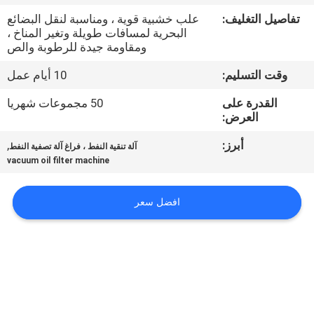
تفاصيل التغليف:
علب خشبية قوية ، ومناسبة لنقل البضائع
مراقبة
البحرية لمسافات طويلة وتغير المناخ ،
ومقاومة جيدة للرطوبة والص
الجودة
وقت التسليم:
10 أيام عمل
اتصل
القدرة على
50 مجموعات شهريا
العرض:
بنا
أبرز:
,
آلة تنقية النفط ، فراغ آلة تصفية النفط
vacuum oil filter machine
أخبار
افضل سعر
اطلب
اقتباس
خريطة
الموقع