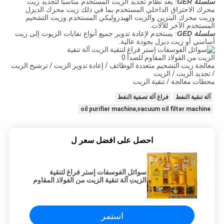
سلسلة GER
: يعد نظام تجديد الزيت المستخدم مناسبًا لتجديد زيت
محرك الاحتراق الداخلي المستخدم بما في ذلك زيت محرك الديزل
وزيت محرك البنزين والزيت الهيدروليكي المستخدم وزيت التشحيم
المستخدم الآخر للآلات.
سلسلة GED
: يستخدم لإعادة تدوير جميع أنواع نفايات الزيوت إلى زيت
أساسي أو زيت ديزل بجودة عالية.
معالجة زيت التشحيم متعددة الوظائف / إعادة تدوير الزيت / ترشيح الزيت
/ تجديد الزيت / الزيت
محطات معالجة / تنقية الزيت
آلة تنقية النفط
فراغ آلة تصفية النفط
oil purifier machine,vacuum oil filter machine
احصل على افضل سعر ل
سوائل الفوسفات إستر فراغ لتنقية
الزيت آلة تنقية الزيت من الفولاذ المقاوم
للصدأ
استمر