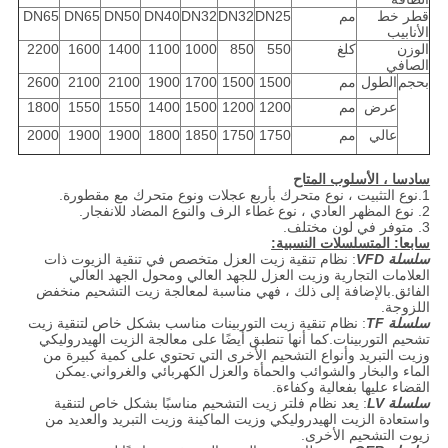
قطر خط
مم
DN25
DN32
DN32
DN40
DN50
DN65
DN65
الأنابيب
الوزن
كلغ
550
850
1000
1100
1400
1600
2200
الصافي
بحجم
الطول
مم
1500
1500
1700
1900
2100
2100
2600
عرض
مم
1200
1200
1500
1400
1550
1550
1800
عالي
مم
1750
1750
1850
1800
1900
1900
2000
سادسا ، الأسلوب المتاح
1.نوع التثبيت ، نوع متحرك بأربع عجلات ونوع متحرك مع مقطورة.
2. نوع المظهر العادي ، نوع غطاء الرف والنوع المضاد للانفجار.
3. متوفر في لون مختلف.
سابعا: المتسلسلات النسبية:
سلسلة VFD
: نظام تنقية زيت العزل متخصص في تنقية الزيوت ذات
العلامات التجارية وزيت العزل للجهد العالي ومحول الجهد العالي
الفائق.بالإضافة إلى ذلك ، فهي مناسبة لمعالجة زيت التشحيم منخفض
اللزوجة.
سلسلة TF
: نظام تنقية زيت التوربينات مناسب بشكل خاص لتنقية زيت
تشحيم التوربينات.كما أنها تنطبق أيضًا على معالجة الزيت الهيدروليكي
وزيت التبريد وأنواع التشحيم الأخرى التي تحتوي على كمية كبيرة من
الماء والبخار والشوائب والحمأة والعزل الكهربائي والغرواني.يمكن
القضاء عليها بفعالية وكفاءة.
سلسلة LV
: يعد نظام فلتر زيت التشحيم مناسبًا بشكل خاص لتنقية
واستعادة الزيت الهيدروليكي وزيت الماكينة وزيت التبريد والعديد من
زيوت التشحيم الأخرى.