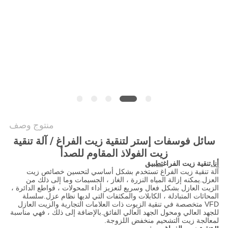
PRIVACY
POLICY
منتوج وصف
سائل فوسفات إستر لتنقية زيت الفراغ / آلة تنقية
زيت الفولاذ المقاوم للصدأ
أنا.
تنقية زيت الفراغ
تطبيق
آلة تنقية زيت الفراغ تستخدم بشكل أساسي لتحسين خصائص زيت
العزل.يمكنه إزالة المياه النزرة ، الغاز ، الجسيمات وما إلى ذلك من
الزيت العازل بشكل فعال وسريع لتعزيز أداء المحولات ، قواطع الدائرة ،
المحاثات المتبادلة ، الكابلات والمكثفات التي لديها نظام عزل.سلسلة
VFD متخصصة في تنقية الزيوت ذات العلامات التجارية والزيت العازل
للجهد العالي ومحول الجهد العالي الفائق.بالإضافة إلى ذلك ، فهي مناسبة
لمعالجة زيت التشحيم منخفض اللزوجة.