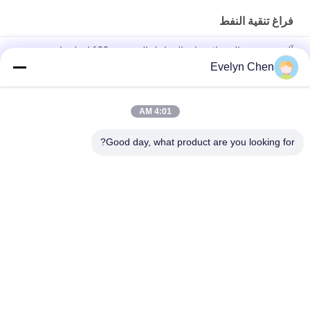
فراغ تنقية النفط
آلة تنقية زيت المحولات ذات المراحل المزدوجة 600 لتر / ساعة
Evelyn Chen
إستر فوسفات مقاوم للحريق ، جهاز تنقية زيت الفراغ ، الجفاف 3000
لتر / ساعة
4:01 AM
ABB العزل النفط آلة الجفاف لمحطة فرعية المحول ، غطاء والدليل
على الطقس والدليل
Good day, what product are you looking for?
فئات شعبية
جميع
تنقية زيت العزل
فراغ تنقية النفط
تنقية زيت الطرد 
تنقية زيت المحولات
المركزي
آلة تنقية زيت 
تنقية زيت التشحيم
المحولات