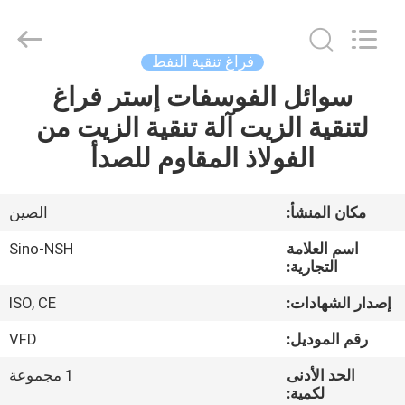
NSH
Oil
Purifier
Manufacture
Co.,
فراغ تنقية النفط
Ltd.
All
Rights
سوائل الفوسفات إستر فراغ
الصفحة
Reserved.
لتنقية الزيت آلة تنقية الزيت من
الرئيسية
الفولاذ المقاوم للصدأ
منتجات
مكان المنشأ:
الصين
معلومات
اسم العلامة
Sino-NSH
عنا
التجارية:
إصدار الشهادات:
ISO, CE
جولة
رقم الموديل:
VFD
في
الحد الأدنى
1 مجموعة
المعمل
لكمية: