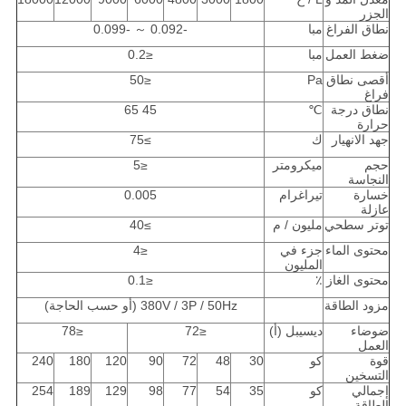
الجزر
نطاق الفراغ
مبا
-0.092 ～ -0.099
ضغط العمل
مبا
≤0.2
أقصى نطاق
Pa
≤50
فراغ
نطاق درجة
℃
45 65
حرارة
جهد الانهيار
ك
≥75
حجم
ميكرومتر
≤5
النجاسة
خسارة
تيراغرام
0.005
عازلة
توتر سطحي
مليون / م
≥40
محتوى الماء
جزء في
≤4
المليون
محتوى الغاز
٪
≤0.1
مزود الطاقة
380V / 3P / 50Hz (أو حسب الحاجة)
ضوضاء
ديسيبل (أ)
≤72
≤78
العمل
قوة
كو
30
48
72
90
120
180
240
التسخين
إجمالي
كو
35
54
77
98
129
189
254
الطاقة