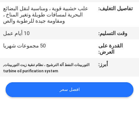
تفاصيل التغليف:
علب خشبية قوية ، ومناسبة لنقل البضائع
مراقبة
البحرية لمسافات طويلة وتغير المناخ ،
ومقاومة جيدة للرطوبة والص
الجودة
وقت التسليم:
10 أيام عمل
اتصل
القدرة على
50 مجموعات شهريا
العرض:
بنا
أبرز:
,
التوربينات النفط آلة الترشيح ، نظام تنقية زيت التوربينات
turbine oil purification system
أخبار
افضل سعر
اطلب
اقتباس
خريطة
الموقع