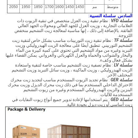
متوسط
مم
1450
1450
1600
1700
1850
1950
2050
السادس.
سلسلة النسبية:
سلسلة VFD
: نظام تنقية زيت العزل متخصص في تنقية الزيوت ذات
العلامات التجارية ، وزيت العزل للجهد العالي ومحولات الجهد العالي
الفائقة.
بالإضافة إلى ذلك ، إنها مناسبة لمعالجة زيت التشحيم منخفض
اللزوجة.
سلسلة TF
: نظام تنقية زيت التوربينات مناسب بشكل خاص لتنقية زيت
التشحيم التوربيني.
تنطبق أيضًا على معالجة الزيت الهيدروليكي وزيت
التبريد وغيره من مواد التشحيم التي تحتوي على كمية كبيرة من الماء
والبخار والشوائب والحمأة والعزل الكهربائي والغرواني.
يمكن القضاء عليها
بشكل فعال وكفء.
سلسلة LV
: نظام تصفية زيت التشحيم مناسب خاصة لتنقية واستعادة
الزيت الهيدروليكي ، وزيت الماكينة ، وزيت سائل التبريد وزيت التشحيم
المختلف الآخر.
سلسلة GER
: نظام تجديد الزيوت المستخدم مناسب لتجديد زيت محرك
الاحتراق الداخلي المستخدم بما في ذلك زيت محرك الديزل وزيت محرك
البنزين والزيت الهيدروليكي المستخدم وغيره من زيوت التشحيم
المستخدمة للآليات.
سلسلة GED
: يتم استخدامها لإعادة تدوير جميع أنواع زيوت النفايات في
زيت أساسي أو زيت ديزل بجودة عالية.