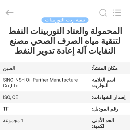
NSH
Oil
Purifier
Manufacture
Co.,
تنقية زيت التوربينات
Ltd.
All
Rights
المحمولة والعتاد التوربينات النفط
الصفحة
Reserved.
لتنقية مياه الصرف الصحي مصنع
الرئيسية
النفايات آلة إعادة تدوير النفط
منتجات
مكان المنشأ:
الصين
معلومات
اسم العلامة
SINO-NSH Oil Purifier Manufacture
عنا
التجارية:
Co.,Ltd
إصدار الشهادات:
ISO, CE
جولة
رقم الموديل:
TF
في
الحد الأدنى
1 مجموعة
المعمل
لكمية: