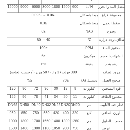
معدل المد و الجزر
L / H
600
1200
1800
3000
6000
9000
12000
مجموعة فراغ
ميجا باسكال
-0.06 ～ -0.096
ضغط العمل
ميجا باسكال
≤0.3
وضوح
NAS
≤6
نطاق درجة حرارة
℃
40 ～ 80
محتوى الماء
PPM
≤100
الشوائب الحجم
ميكرون
≤5
رقم هدم
دقيقة
<15
مزود الطاقة
380 فولت / 3 وعاء / 50 هرتز (أو حسب الحاجة)
ضجيج العمل
ديسيبل (A)
≤70
≤75
قوة التسخين
كيلووات
9
18
30
36
72
90
120
مجموع الطاقة
كيلووات
11
20
34
41
78
96
126
قطر خط الأنابيب
مم
DN20
DN20
DN25
DN32
DN40
DN50
DN65
الوزن الصافي
كلغ
320
400
420
550
750
850
950
بحجم
الطول
مم
1280
1300
1400
1550
1700
1800
1900
عرض
مم
750
900
1050
1100
1300
1400
1500