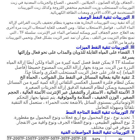
، الجفاف وإزالة الصابون ، الجيلاتين ، الحمض ، الصباغ والجزيئات المعدنية في زيت
التوربينات المستحلب وزيت التشحيم منخفض اللزوجة وكذلك زيت التوربينات
المستخدمة في الآلات الأخرى ومعدات الطاقة الكهربائية.
II.
التوربينات تنقية النفط الوصف
إن آلة تنقية زيت التوربينات البخارية هذه مجهزة بنظام تجفيف بالزيت الفراغي لإزالة
الماء الذائب ، فواصل الاستحلاب تمامًا ، ومن الصعب للغاية استحلاب الزيت مرة أخرى
بعد العلاج.
حجم الجفاف كبير ويمكنه امتصاص الماء عبر الإنترنت.
سلسلة TF ، التي
تمنع نظام التزييت من التلف ، يمكن أن تمد عمر الزيت بشكل فعال وتحمي التوربينات
وغيرها من الآلات.
III.
التوربينات تنقية النفط الميزات
1. القضاء على المياه القابلة للذوبان والمذاب على نحو فعال وإزالتها
بسرعة.
سلسلة TF لا يمكن فقط فصل كمية كبيرة من الماء ولكن أيضًا إزالة المياه
النزرة من الزيت. مزودة بجهاز إزالة الكبريت المصنوع خصيصًا (فاصل
المياه). إنه قادر على جعل الزيت المستحلب العكرى واضحًا جدًا.
2. تنقية عالية بفعالية المسائل في النفط مثل الشوائب ، الحمأة الخ
يمكن لنظام فلترة الغسيل العكسي التلقائي إزالة كمية كبيرة من المسائل
الجسيمية ويمكن لنظام التصفية الدقيق إزالة الجزيئات الصغيرة.
3. الأتمتة العالية ، الاستقرار والتشغيل عبر الإنترنت الأتمتة العالية ، الحجم
الصغير ، الوزن الخفيف ، السلامة والموثوقية.
يتم تثبيتها بجهاز التحكم
الأوتوماتيكي بمستوى السائل بالأشعة تحت الحمراء ، ستعمل آلة التنقية
تلقائيًا وسهولة التعامل
IV.
التوربينات تنقية النفط المتاحة النمط
1. تحديد نوع ، نوع المحمول مع أربع عجلات ونوع المحمول مع مقطورة.
2. نوع المظهر الطبيعي ، ونوع الغطاء الجرف ونوع واقية من الانفجار.
3. متوفر في لون مختلف.
V. التوربينات تنقية النفط المواصفات الفنية
بند
وحدة
TF-10
TF-20
TF-30
TF-50
TF-100
TF-150
TF-200