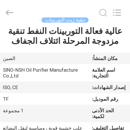
NSH
Oil
Purifier
Manufacture
Co.,
تنقية زيت التوربينات
Ltd.
All
Rights
عالية فعالة التوربينات النفط تنقية
الصفحة
Reserved.
مزدوجة المرحلة ائتلاف الجفاف
الرئيسية
منتجات
مكان المنشأ:
الصين
اسم العلامة
SINO-NSH Oil Purifier Manufacture
معلومات
التجارية:
Co.,Ltd
عنا
إصدار الشهادات:
ISO, CE
رقم الموديل:
TF
جولة
الحد الأدنى
1 مجموعة
في
لكمية:
المعمل
تفاصيل التغليف:
علب خشبية قوية ، ومناسبة لنقل البضائع