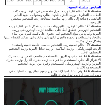
متوسط
مم
1450
1450
1600
1700
1850
1950
2050
السادس.
سلسلة النسبية:
سلسلة VFD
: نظام تنقية زيت العزل متخصص في تنقية الزيوت ذات
العلامات التجارية ، وزيت العزل للجهد العالي ومحولات الجهد العالي
الفائقة.
بالإضافة إلى ذلك ، إنها مناسبة لمعالجة زيت التشحيم منخفض
اللزوجة.
سلسلة TF
: نظام تنقية زيت التوربينات مناسب بشكل خاص لتنقية زيت
التشحيم التوربيني.
تنطبق أيضًا على معالجة الزيت الهيدروليكي وزيت
التبريد وغيره من مواد التشحيم التي تحتوي على كمية كبيرة من الماء
والبخار والشوائب والحمأة والعزل الكهربائي والغرواني.
يمكن القضاء عليها
بشكل فعال وكفء.
سلسلة LV
: نظام تصفية زيت التشحيم مناسب خاصة لتنقية واستعادة
الزيت الهيدروليكي ، وزيت الماكينة ، وزيت سائل التبريد وزيت التشحيم
المختلف الآخر.
سلسلة GER
: نظام تجديد الزيوت المستخدم مناسب لتجديد زيت محرك
الاحتراق الداخلي المستخدم بما في ذلك زيت محرك الديزل وزيت محرك
البنزين والزيت الهيدروليكي المستخدم وغيره من زيوت التشحيم
المستخدمة للآليات.
سلسلة GED
: يتم استخدامها لإعادة تدوير جميع أنواع زيوت النفايات في
زيت أساسي أو زيت ديزل بجودة عالية.