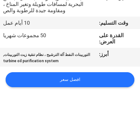
البحرية لمسافات طويلة وتغير المناخ ،
ومقاومة جيدة للرطوبة والص
مراقبة
وقت التسليم:
10 أيام عمل
الجودة
القدرة على
50 مجموعات شهريا
العرض:
اتصل
أبرز:
,
بنا
التوربينات النفط آلة الترشيح ، نظام تنقية زيت التوربينات
turbine oil purification system
أخبار
افضل سعر
اطلب
اقتباس
خريطة
الموقع