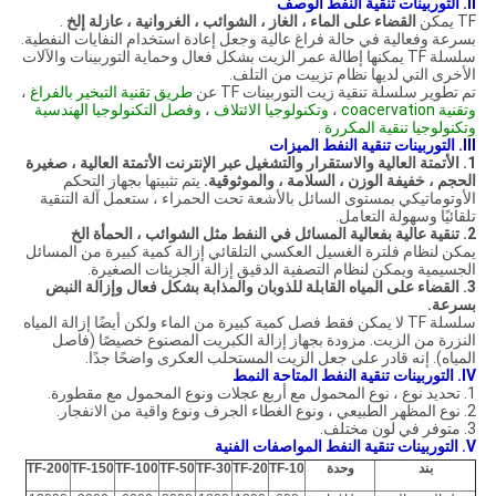
II.
التوربينات تنقية النفط الوصف
TF يمكن
القضاء على الماء ، الغاز ، الشوائب ، الغروانية ، عازلة إلخ
.
بسرعة وفعالية في حالة فراغ عالية وجعل إعادة استخدام النفايات النفطية.
سلسلة TF يمكنها إطالة عمر الزيت بشكل فعال وحماية التوربينات والآلات
الأخرى التي لديها نظام تزييت من التلف.
تم تطوير سلسلة تنقية زيت التوربينات TF عن
طريق تقنية التبخير بالفراغ
،
وتقنية coacervation
،
وتكنولوجيا الائتلاف
،
وفصل التكنولوجيا الهندسية
وتكنولوجيا
تنقية المكررة
.
III.
التوربينات تنقية النفط الميزات
1. الأتمتة العالية والاستقرار والتشغيل عبر الإنترنت الأتمتة العالية ، صغيرة
الحجم ، خفيفة الوزن ، السلامة ، والموثوقية.
يتم تثبيتها بجهاز التحكم
الأوتوماتيكي بمستوى السائل بالأشعة تحت الحمراء ، ستعمل آلة التنقية
تلقائيًا وسهولة التعامل.
2. تنقية عالية بفعالية المسائل في النفط مثل الشوائب ، الحمأة الخ
يمكن لنظام فلترة الغسيل العكسي التلقائي إزالة كمية كبيرة من المسائل
الجسيمية ويمكن لنظام التصفية الدقيق إزالة الجزيئات الصغيرة.
3.
القضاء على المياه القابلة للذوبان والمذابة بشكل فعال وإزالة النبض
بسرعة.
سلسلة TF لا يمكن فقط فصل كمية كبيرة من الماء ولكن أيضًا إزالة المياه
النزرة من الزيت. مزودة بجهاز إزالة الكبريت المصنوع خصيصًا (فاصل
المياه). إنه قادر على جعل الزيت المستحلب العكرى واضحًا جدًا.
IV.
التوربينات تنقية النفط المتاحة النمط
1. تحديد نوع ، نوع المحمول مع أربع عجلات ونوع المحمول مع مقطورة.
2. نوع المظهر الطبيعي ، ونوع الغطاء الجرف ونوع واقية من الانفجار.
3. متوفر في لون مختلف.
V. التوربينات تنقية النفط المواصفات الفنية
بند
وحدة
TF-10
TF-20
TF-30
TF-50
TF-100
TF-150
TF-200