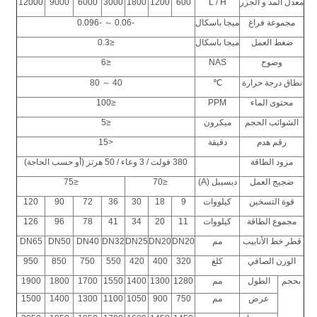
معدل المد و الجزر
L / H
600
1200
1800
3000
6000
9000
12000
مجموعة فراغ
ميجا باسكال
-0.06 ～ -0.096
ضغط العمل
ميجا باسكال
≤0.3
وضوح
NAS
≤6
نطاق درجة حرارة
℃
40 ～ 80
محتوى الماء
PPM
≤100
الشوائب الحجم
ميكرون
≤5
رقم هدم
دقيقة
<15
مزود الطاقة
380 فولت / 3 وعاء / 50 هرتز (أو حسب الحاجة)
ضجيج العمل
ديسيبل (A)
≤70
≤75
قوة التسخين
كيلووات
9
18
30
36
72
90
120
مجموع الطاقة
كيلووات
11
20
34
41
78
96
126
قطر خط الأنابيب
مم
DN20
DN20
DN25
DN32
DN40
DN50
DN65
الوزن الصافي
كلغ
320
400
420
550
750
850
950
بحجم
الطول
مم
1280
1300
1400
1550
1700
1800
1900
عرض
مم
750
900
1050
1100
1300
1400
1500