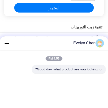
استمر
تنقية زيت التوربينات
6 - آلة الترشيح لزيت التوربين ذو درجة عالية ، نظام تفريغ التوربينات
عالية الدقة
Evelyn Chen
إعادة تدوير النفط فراغ التوربينات نظام تجديد النفط عالية الأداء
4:55 PM
الطاقة النباتية التوربينات النفط لتنقية الرطوبة الجسيمات إزالة 600-
18000L / H منخفضة الضوضاء
Good day, what product are you looking for?
فئات شعبية
جميع
تنقية زيت العزل
فراغ تنقية النفط
تنقية زيت الطرد 