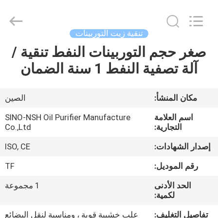
NSH
Oil
Purifier
Manufacture
Co.,
تنقية زيت التوربينات
Ltd.
All
Rights
صغر حجم التوربينات النفط تنقية /
الصفحة
Reserved.
آلة تصفية النفط 1 سنة الضمان
الرئيسية
منتجات
مكان المنشأ:
الصين
اسم العلامة
SINO-NSH Oil Purifier Manufacture
معلومات
التجارية:
Co.,Ltd
عنا
إصدار الشهادات:
ISO, CE
رقم الموديل:
TF
جولة
الحد الأدنى
1 مجموعة
في
لكمية:
المعمل
تفاصيل التغليف:
علب خشبية قوية ، ومناسبة لنقل البضائع