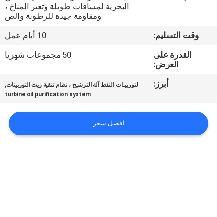
البحرية لمسافات طويلة وتغير المناخ ،
ومقاومة جيدة للرطوبة والص
مراقبة
وقت التسليم:
10 أيام عمل
الجودة
القدرة على
50 مجموعات شهريا
العرض:
اتصل
أبرز:
,
بنا
التوربينات النفط آلة الترشيح ، نظام تنقية زيت التوربينات
turbine oil purification system
أخبار
افضل سعر
اطلب
اقتباس
خريطة
الموقع