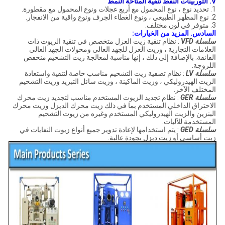
V. التوربينات النفط تنقية المتاحة النمط
1. تحديد نوع ، نوع المحمول مع أربع عجلات ونوع المحمول مع مقطورة.
2. نوع المظهر الطبيعي ، ونوع الغطاء الجرف ونوع واقية من الانفجار.
3. متوفر في لون مختلف.
السادس.
المزيد من الخيارات:
سلسلة VFD
: نظام تنقية زيت العزل متخصص في تنقية الزيوت ذات
العلامات التجارية ، وزيت العزل للجهد العالي ومحولات الجهد العالي
الفائقة.
بالإضافة إلى ذلك ، إنها مناسبة لمعالجة زيت التشحيم منخفض
اللزوجة.
سلسلة LV
: نظام تصفية زيت التشحيم مناسب خاصة لتنقية واستعادة
الزيت الهيدروليكي ، وزيت الماكينة ، وزيت سائل التبريد وزيت التشحيم
المختلف الآخر.
سلسلة GER
: نظام تجديد الزيوت المستخدم مناسب لتجديد زيت محرك
الاحتراق الداخلي المستخدم بما في ذلك زيت محرك الديزل وزيت محرك
البنزين والزيت الهيدروليكي المستخدم وغيره من زيوت التشحيم
المستخدمة للآليات.
سلسلة GED
: يتم استخدامها لإعادة تدوير جميع أنواع زيوت النفايات في
زيت أساسي أو زيت ديزل بجودة عالية.