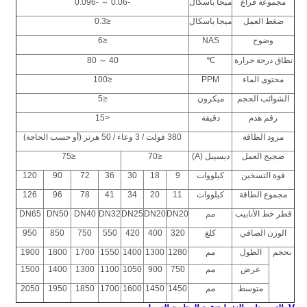
مجموعة فراغ
ميجا باسكال
-0.06 ～ -0.096
ضغط العمل
ميجا باسكال
≤0.3
وضوح
NAS
≤6
نطاق درجة حرارة
℃
40 ～ 80
محتوى الماء
PPM
≤100
الشوائب الحجم
ميكرون
≤5
رقم هدم
دقيقة
<15
مزود الطاقة
380 فولت / 3 وعاء / 50 هرتز (أو حسب الحاجة)
ضجيج العمل
ديسيبل (A)
≤70
≤75
قوة التسخين
كيلووات
9
18
30
36
72
90
120
مجموع الطاقة
كيلووات
11
20
34
41
78
96
126
قطر خط الأنابيب
مم
DN20
DN20
DN25
DN32
DN40
DN50
DN65
الوزن الصافي
كلغ
320
400
420
550
750
850
950
بحجم
الطول
مم
1280
1300
1400
1550
1700
1800
1900
عرض
مم
750
900
1050
1100
1300
1400
1500
متوسط
مم
1450
1450
1600
1700
1850
1950
2050