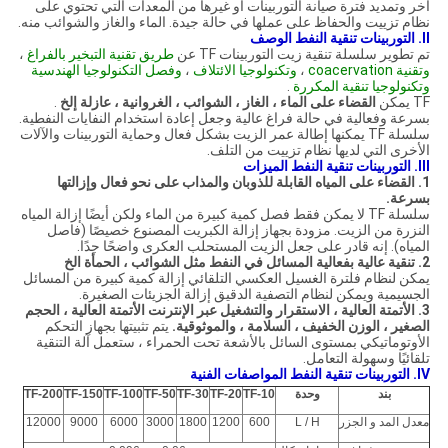
آخر وتمديد فترة صيانة التوربينات أو غيرها من المعدات التي تحتوي على
نظام تزييت والحفاظ على عملها في حالة جيدة. الماء والغاز والشوائب منه.
II.
التوربينات تنقية النفط الوصف
تم تطوير سلسلة تنقية زيت التوربينات TF عن
طريق تقنية التبخير بالفراغ
،
وتقنية coacervation
،
وتكنولوجيا الائتلاف
،
وفصل التكنولوجيا الهندسية
وتكنولوجيا
تنقية المكررة
.
TF يمكن
القضاء على الماء ، الغاز ، الشوائب ، الغروانية ، عازلة إلخ
.
بسرعة وفعالية في حالة فراغ عالية وجعل إعادة استخدام النفايات النفطية.
سلسلة TF يمكنها إطالة عمر الزيت بشكل فعال وحماية التوربينات والآلات
الأخرى التي لديها نظام تزييت من التلف.
III.
التوربينات تنقية النفط الميزات
1. القضاء على المياه القابلة للذوبان والمذاب على نحو فعال وإزالتها
بسرعة.
سلسلة TF لا يمكن فقط فصل كمية كبيرة من الماء ولكن أيضًا إزالة المياه
النزرة من الزيت. مزودة بجهاز إزالة الكبريت المصنوع خصيصًا (فاصل
المياه). إنه قادر على جعل الزيت المستحلب العكرى واضحًا جدًا.
2. تنقية عالية بفعالية المسائل في النفط مثل الشوائب ، الحمأة الخ
يمكن لنظام فلترة الغسيل العكسي التلقائي إزالة كمية كبيرة من المسائل
الجسيمية ويمكن لنظام التصفية الدقيق إزالة الجزيئات الصغيرة.
3. الأتمتة العالية ، الاستقرار والتشغيل عبر الإنترنت الأتمتة العالية ، الحجم
الصغير ، الوزن الخفيف ، السلامة ، والموثوقية.
يتم تثبيتها بجهاز التحكم
الأوتوماتيكي بمستوى السائل بالأشعة تحت الحمراء ، ستعمل آلة التنقية
تلقائيًا وسهولة التعامل.
IV.
التوربينات تنقية النفط المواصفات الفنية
بند
وحدة
TF-10
TF-20
TF-30
TF-50
TF-100
TF-150
TF-200
معدل المد و الجزر
L / H
600
1200
1800
3000
6000
9000
12000