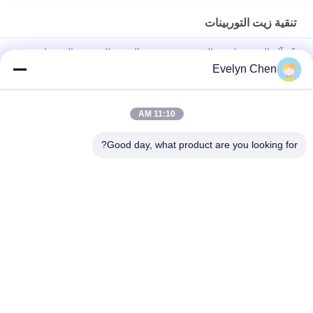
تنقية زيت التوربينات
6 - آلة الترشيح لزيت التوربين ذو درجة عالية ، نظام تفريغ التوربينات
عالية الدقة
Evelyn Chen
إعادة تدوير النفط فراغ التوربينات نظام تجديد النفط عالية الأداء
11:10 AM
الطاقة النباتية التوربينات النفط لتنقية الرطوبة الجسيمات إزالة 600-
18000L / H منخفضة الضوضاء
Good day, what product are you looking for?
فئات شعبية
جميع
تنقية زيت العزل
فراغ تنقية النفط
تنقية زيت الطرد 
تنقية زيت المحولات
المركزي
آلة تنقية زيت 
تنقية زيت التشحيم
المحولات