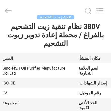
NSH
Oil
Purifier
Manufacture
Co.,
تنقية زيت التشحيم
Ltd.
All
Rights
380V نظام تنقية زيت التشحيم
الصفحة
Reserved.
بالفراغ / محطة إعادة تدوير زيوت
الرئيسية
التشحيم
منتجات
مكان المنشأ:
الصين
معلومات
اسم العلامة
Sino-NSH Oil Purifier Manufacture
عنا
التجارية:
Co.,Ltd
إصدار الشهادات:
ISO, CE
جولة
رقم الموديل:
LV
في
الحد الأدنى
1 مجموعة
المعمل
لكمية: