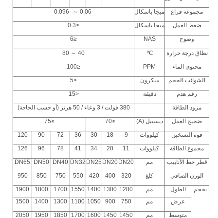
مجموعة فراغ
ميجا باسكال
-0.06 ～ -0.096
ضغط العمل
ميجا باسكال
≤0.3
وضوح
NAS
≤6
نطاق درجة حرارة
℃
40 ～ 80
محتوى الماء
PPM
≤100
الشوائب الحجم
ميكرون
≤5
رقم هدم
دقيقة
<15
مزود الطاقة
380 فولت / 3 وعاء / 50 هرتز (أو حسب الحاجة)
ضجيج العمل
ديسيبل (A)
≤70
≤75
قوة التسخين
كيلووات
9
18
30
36
72
90
120
مجموع الطاقة
كيلووات
11
20
34
41
78
96
126
قطر خط الأنابيب
مم
DN20
DN20
DN25
DN32
DN40
DN50
DN65
الوزن الصافي
كلغ
320
400
420
550
750
850
950
بحجم
الطول
مم
1280
1300
1400
1550
1700
1800
1900
عرض
مم
750
900
1050
1100
1300
1400
1500
متوسط
مم
1450
1450
1600
1700
1850
1950
2050