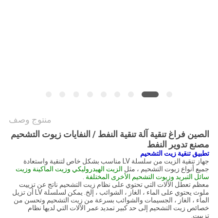
PRIVACY
POLICY
منتوج وصف
الصين فراغ تنقية آلة تنقية النفط / النفايات زيوت التشحيم
مصنع تدوير النفط
تطبيق تنقية زيت التشحيم
جهاز تنقية الزيت من سلسلة LV مناسب بشكل خاص لتنقية واستعادة
جميع أنواع زيوت التشحيم ، مثل
الزيت الهيدروليكي وزيت الماكينة وزيت
سائل التبريد وزيوت التشحيم الأخرى المختلفة
.
معظم تعطل الآلات التي تحتوي على نظام زيت التشحيم ناتج عن تزييت
ملوث يحتوي على الماء ، الغاز ، الشوائب ، إلخ. يمكن لسلسلة LV أن تزيل
الماء ، الغاز ، الجسيمات والشوائب بسرعة من زيت التشحيم وتحسن من
خصائص زيت التشحيم إلى حد كبير تمديد عمر الآلات التي لديها نظام
تزييت.