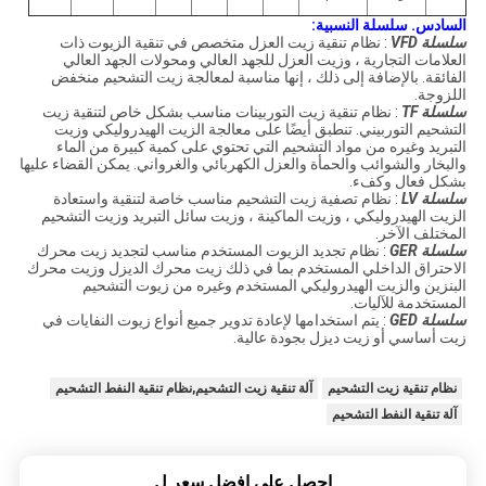
السادس.
سلسلة النسبية:
سلسلة VFD
: نظام تنقية زيت العزل متخصص في تنقية الزيوت ذات
العلامات التجارية ، وزيت العزل للجهد العالي ومحولات الجهد العالي
الفائقة.
بالإضافة إلى ذلك ، إنها مناسبة لمعالجة زيت التشحيم منخفض
اللزوجة.
سلسلة TF
: نظام تنقية زيت التوربينات مناسب بشكل خاص لتنقية زيت
التشحيم التوربيني.
تنطبق أيضًا على معالجة الزيت الهيدروليكي وزيت
التبريد وغيره من مواد التشحيم التي تحتوي على كمية كبيرة من الماء
والبخار والشوائب والحمأة والعزل الكهربائي والغرواني.
يمكن القضاء عليها
بشكل فعال وكفء.
سلسلة LV
: نظام تصفية زيت التشحيم مناسب خاصة لتنقية واستعادة
الزيت الهيدروليكي ، وزيت الماكينة ، وزيت سائل التبريد وزيت التشحيم
المختلف الآخر.
سلسلة GER
: نظام تجديد الزيوت المستخدم مناسب لتجديد زيت محرك
الاحتراق الداخلي المستخدم بما في ذلك زيت محرك الديزل وزيت محرك
البنزين والزيت الهيدروليكي المستخدم وغيره من زيوت التشحيم
المستخدمة للآليات.
سلسلة GED
: يتم استخدامها لإعادة تدوير جميع أنواع زيوت النفايات في
زيت أساسي أو زيت ديزل بجودة عالية.
نظام تنقية زيت التشحيم
آلة تنقية زيت التشحيم,نظام تنقية النفط التشحيم
آلة تنقية النفط التشحيم
احصل على افضل سعر ل