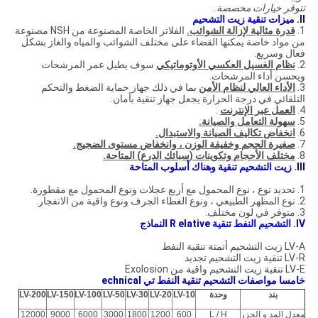
تتوفر خيارات مخصصة.
II.
ميزات
تنقية زيت التشحيم
1.
قدرة مثالية لإزالة الشوائب.
الفلاتر الخاصة المصنوعة من NSH مصنوعة
من مواد خاصة يمكنها القضاء على مختلف الشوائب والمياه والغاز بشكل
فعال وسريع.
2.
نظام الغسيل العكسي الأوتوماتيكي
سوف يطيل عمر المرشحات
ويحسن أداء المرشحات.
3.
الأداء العالي لنظام الأمن
بما في ذلك جهاز حماية الضغط والتحكم
التلقائي في درجة الحرارة يجعل جهاز تنقية بأمان.
4.
العمل عبر الإنترنت
.
5.
سهولة التعامل والصيانة.
6.
انخفاض تكاليف الصيانة والاستبدال.
7.
صغيرة الحجم وخفيفة الوزن ، وانخفاض مستوى الضجيج.
8.
مختلف الأحجام وتكوينات (سبائك الدرع) المتاحة.
III.
زيت التشحيم تنقية
وهناك
أسلوب المتاحة
1. تحديد نوع ، نوع المحمول مع أربع عجلات ونوع المحمول مع مقطورة.
2. نوع المظهر الطبيعي ، ونوع الغطاء الجرف ونوع واقية من الانفجار.
3. متوفر في لون مختلف.
IV.
التشحيم النفط تنقية
elative النماذج
R
LV-A زيت التشحيم أتمتة تنقية النفط
LV-R تنقية زيت التشحيم تجديد
LV-E تنقية زيت التشحيم واقية من Exolosion
خامسا
مواصفات
التشحيم تنقية النفط
تي
echnical
بند
وحدة
LV-10
LV-20
LV-30
LV-50
LV-100
LV-150
LV-200
معدل المد و الجزر
L / H
600
1200
1800
3000
6000
9000
12000