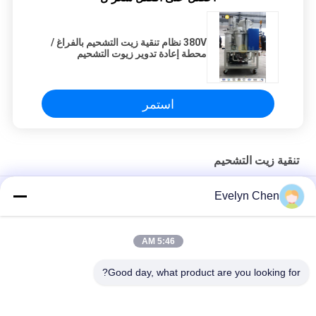
380V نظام تنقية زيت التشحيم بالفراغ /
محطة إعادة تدوير زيوت التشحيم
استمر
تنقية زيت التشحيم
LV-P فراغ فلتر زيت التشحيم التجفيف 600L / H 15kw التدفئة
Evelyn Chen
خفيفة الوزن تنقية زيت التشحيم مع هيكل الفولاذ المقاوم للصدأ 50HZ
5:46 AM
آلة تنقية النفط المقاومة للحريق لمعالجة النفط EH & فوسفات إستر
النفط
Good day, what product are you looking for?
فئات شعبية
جميع