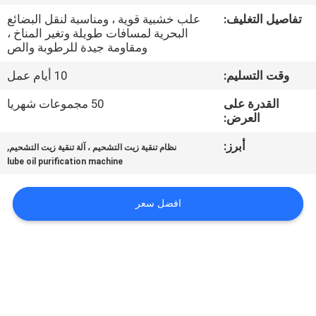
تفاصيل التغليف:
علب خشبية قوية ، ومناسبة لنقل البضائع
مراقبة
البحرية لمسافات طويلة وتغير المناخ ،
ومقاومة جيدة للرطوبة والص
الجودة
وقت التسليم:
10 أيام عمل
اتصل
القدرة على
50 مجموعات شهريا
العرض:
بنا
أبرز:
,
نظام تنقية زيت التشحيم ، آلة تنقية زيت التشحيم
lube oil purification machine
أخبار
افضل سعر
اطلب
اقتباس
خريطة
الموقع