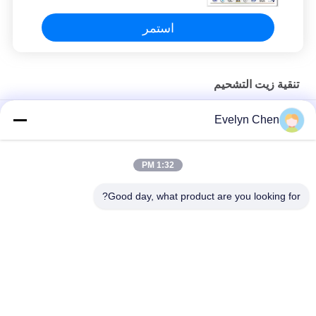
استمر
تنقية زيت التشحيم
LV-P فراغ فلتر زيت التشحيم التجفيف 600L / H 15kw التدفئة
Evelyn Chen
خفيفة الوزن تنقية زيت التشحيم مع هيكل الفولاذ المقاوم للصدأ 50HZ
1:32 PM
آلة تنقية النفط المقاومة للحريق لمعالجة النفط EH & فوسفات إستر
النفط
Good day, what product are you looking for?
فئات شعبية
جميع
تنقية زيت العزل
فراغ تنقية النفط
تنقية زيت الطرد 
تنقية زيت المحولات