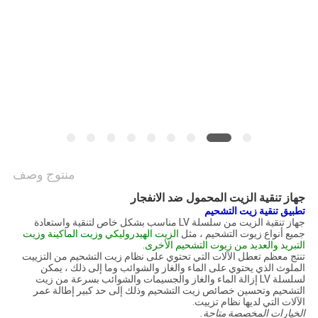
PRIVACY
POLICY
منتوج وصف
جهاز تنقية الزيت المحمول ضد الانفجار
تطبيق تنقية زيت التشحيم
جهاز تنقية الزيت من سلسلة LV مناسب بشكل خاص لتنقية واستعادة
جميع أنواع زيوت التشحيم ، مثل
الزيت الهيدروليكي وزيت الماكينة وزيت
التبريد والعديد من زيوت التشحيم الأخرى
.
تنتج معظم تعطل الآلات التي تحتوي على نظام زيت التشحيم من التزييت
الملوث الذي يحتوي على الماء والغاز والشوائب وما إلى ذلك ، يمكن
لسلسلة LV إزالة الماء والغاز والجسيمات والشوائب بسرعة من زيت
التشحيم وتحسين خصائص زيت التشحيم وذلك إلى حد كبير إطالة عمر
الآلات التي لديها نظام تزييت.
الخيارات المخصصة متاحة.