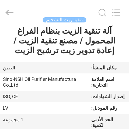
NSH
Oil
Purifier
Manufacture
Co.,
تنقية زيت التشحيم
Ltd.
All
Rights
آلة تنقية الزيت بنظام الفراغ
الصفحة
Reserved.
المحمول / مصنع تنقية الزيت /
الرئيسية
إعادة تدوير زيت ترشيح الزيت
منتجات
مكان المنشأ:
الصين
معلومات
اسم العلامة
Sino-NSH Oil Purifier Manufacture
عنا
التجارية:
Co.,Ltd
إصدار الشهادات:
ISO, CE
جولة
رقم الموديل:
LV
في
الحد الأدنى
1 مجموعة
المعمل
لكمية: