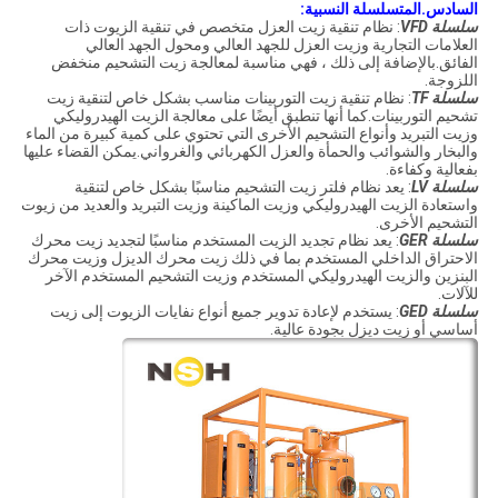
السادس.المتسلسلة النسبية:
سلسلة VFD
: نظام تنقية زيت العزل متخصص في تنقية الزيوت ذات
العلامات التجارية وزيت العزل للجهد العالي ومحول الجهد العالي
الفائق.بالإضافة إلى ذلك ، فهي مناسبة لمعالجة زيت التشحيم منخفض
اللزوجة.
سلسلة TF
: نظام تنقية زيت التوربينات مناسب بشكل خاص لتنقية زيت
تشحيم التوربينات.كما أنها تنطبق أيضًا على معالجة الزيت الهيدروليكي
وزيت التبريد وأنواع التشحيم الأخرى التي تحتوي على كمية كبيرة من الماء
والبخار والشوائب والحمأة والعزل الكهربائي والغرواني.يمكن القضاء عليها
بفعالية وكفاءة.
سلسلة LV
: يعد نظام فلتر زيت التشحيم مناسبًا بشكل خاص لتنقية
واستعادة الزيت الهيدروليكي وزيت الماكينة وزيت التبريد والعديد من زيوت
التشحيم الأخرى.
سلسلة GER
: يعد نظام تجديد الزيت المستخدم مناسبًا لتجديد زيت محرك
الاحتراق الداخلي المستخدم بما في ذلك زيت محرك الديزل وزيت محرك
البنزين والزيت الهيدروليكي المستخدم وزيت التشحيم المستخدم الآخر
للآلات.
سلسلة GED
: يستخدم لإعادة تدوير جميع أنواع نفايات الزيوت إلى زيت
أساسي أو زيت ديزل بجودة عالية.