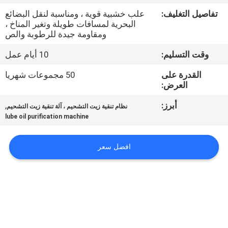
تفاصيل التغليف:
علب خشبية قوية ، ومناسبة لنقل البضائع
مراقبة
البحرية لمسافات طويلة وتغير المناخ ،
ومقاومة جيدة للرطوبة والص
الجودة
وقت التسليم:
10 أيام عمل
اتصل
القدرة على
50 مجموعات شهريا
العرض:
بنا
أبرز:
,
نظام تنقية زيت التشحيم ، آلة تنقية زيت التشحيم
lube oil purification machine
أخبار
افضل سعر
اطلب
اقتباس
خريطة
الموقع