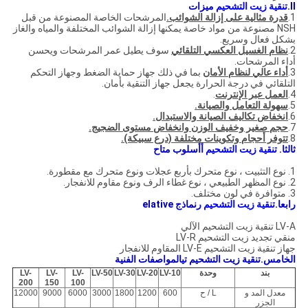
II.
تنقية زيت التشحيم
ميزات
1.
قدرة مثالية على إزالة الشوائب.
المرشحات الخاصة المصنوعة من قبل
NSH مصنوعة من مواد خاصة يمكنها إزالة الشوائب المختلفة والمياه والغاز
بشكل فعال وسريع.
2.
نظام الغسيل العكسي التلقائي
سوف يطيل عمر المرشحات ويحسن
أداء المرشحات.
3.
أداء عالي لنظام الأمان
بما في ذلك جهاز حماية الضغط وجهاز التحكم
التلقائي في درجة الحرارة يجعل جهاز التنقية بأمان.
4.
العمل عبر الإنترنت
.
5.
سهولة التعامل والصيانة.
6.
انخفاض تكاليف الصيانة والاستبدال.
7.
حجم صغير وخفيف الوزن وانخفاض مستوى الضجيج.
8.
تتوفر أحجام وتكوينات مختلفة (درع سبيكة).
ثالثا.
تنقية زيت التشحيم
أ
أسلوب متاح
1. نوع التثبيت ، نوع متحرك بأربع عجلات ونوع متحرك مع مقطورة.
2. نوع المظهر الطبيعي ، نوع غطاء الرف ونوع مقاوم للانفجار.
3. متوافرة في لون مختلف.
رابعا.
تنقية زيت التشحيم
ر
نماذج elative
LV-A تنقية زيت التشحيم الآلي
منقي تجديد زيت التشحيم LV-R
جهاز تنقية زيت التشحيم LV-E المقاوم للانفجار
الخامس.
تنقية زيت التشحيم
تي
المواصفات الفنية
بند
وحدة
LV-10
LV-20
LV-30
LV-50
LV-
LV-
LV-
200
150
100
معدل المد و
L / ح
600
1200
1800
3000
6000
9000
12000
الجزر