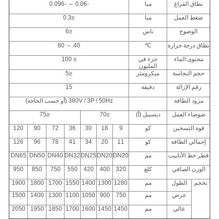
نطاق الفراغ
مبا
-0.06 ～ -0.096
ضغط العمل
مبا
≤0.3
الوضوح
ناس
≤6
نطاق درجة حرارة
℃
40 ～ 80
محتوى الماء
جزء في
≤ 100
المليون
حجم النجاسة
ميكرومتر
≤5
رقم الإزالة
دقيقة
15
مزود الطاقة
380V / 3P / 50Hz (أو حسب الحاجة)
ضوضاء العمل
ديسيبل (أ)
≤70
≤75
قوة التسخين
كو
9
18
30
36
72
90
120
إجمالي الطاقة
كو
11
20
34
41
78
96
126
قطر خط الأنابيب
مم
DN20
DN20
DN25
DN32
DN40
DN50
DN65
الوزن الصافي
كلغ
320
400
420
550
750
850
950
بحجم
الطول
مم
1280
1300
1400
1550
1700
1800
1900
عرض
مم
750
900
1050
1100
1300
1400
1500
عالي
مم
1450
1450
1600
1700
1850
1950
2050