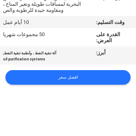
البحرية لمسافات طويلة وتغير المناخ ،
ومقاومة جيدة للرطوبة والص
مراقبة
وقت التسليم:
10 أيام عمل
الجودة
القدرة على
50 مجموعات شهريا
العرض:
اتصل
أبرز:
,
بنا
آلة تنقية النفط ، وأنظمة تنقية النفط
oil purification systems
أخبار
افضل سعر
اطلب
اقتباس
خريطة
الموقع