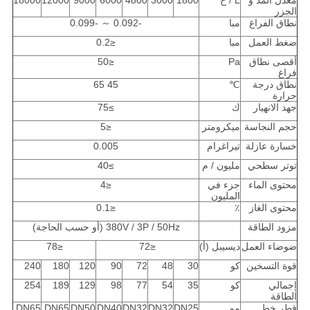
معدل المد و
L / ح
1800
3000
4800
6000
9000
12000
18000
الجزر
نطاق الفراغ
مبا
-0.092 ～ -0.099
ضغط العمل
مبا
≤0.2
أقصى نطاق
Pa
≤50
فراغ
نطاق درجة
℃
45 65
حرارة
جهد الانهيار
ك
≥75
حجم النجاسة
ميكرومتر
≤5
خسارة عازلة
تيراغرام
0.005
توتر سطحي
مليون / م
≥40
محتوى الماء
جزء في
≤4
المليون
محتوى الغاز
٪
≤0.1
مزود الطاقة
380V / 3P / 50Hz (أو حسب الحاجة)
ضوضاء العمل
ديسيبل (أ)
≤72
≤78
قوة التسخين
كو
30
48
72
90
120
180
240
إجمالي
كو
35
54
77
98
129
189
254
الطاقة
قطر خط
مم
DN25
DN32
DN32
DN40
DN50
DN65
DN65