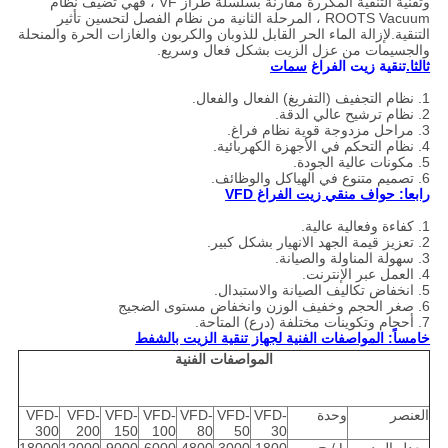
وتقنية التنقية المكررة مقارنة بسلسلة طراز VF ، فهي تضيف نظام
ROOTS Vacuum ، المرحلة الثانية من نظام الفصل لتحسين تأثير
التنقية.لإزالة الماء الحر القابل للذوبان والكربون والغازات الحرة والمنحلة
والجسيمات من عزل الزيت بشكل فعال وسريع.
ثالثا.
تنقية زيت الفراغ
سمات
1. نظام التجفيف (التفريغ) الفعال والفعال.
2. نظام ترشيح عالي الدقة.
3. مراحل مزدوجة قوية نظام فراغ.
4. نظام التحكم في الأجهزة الكهربائية.
5. مكونات عالية الجودة.
6. تصميم متنوع في الهياكل والوظائف.
رابعا: حواف منقي زيت الفراغ VFD
1. كفاءة وفعالية عالية.
2. تعزيز قيمة الجهد الانهيار بشكل كبير.
3. سهولة المناولة والصيانة.
4. العمل عبر الإنترنت.
5. انخفاض تكاليف الصيانة والاستبدال.
6. صغر الحجم وخفيف الوزن وانخفاض مستوى الضجيج
7. أحجام وتكوينات مختلفة (درع) المتاحة.
خامساً: المواصفات الفنية لجهاز تنقية الزيت بالشفط
المواصفات الفنية
العنصر
وحدة
VFD-
VFD-
VFD-
VFD-
VFD-
VFD-
VFD-
300
200
150
100
80
50
30