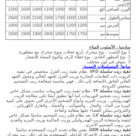
الأنابيب
الوزن الصافي
كلغ
550
850
1000
1100
1400
1600
2200
مقاس
الطول
مم
1500
1500
1700
1900
2100
2100
2600
العرض
مم
1200
1200
1500
1400
1550
1550
1800
متوسط
مم
1750
1750
1850
1800
1900
1900
2000
سادسا ، الأسلوب المتاح
1.نوع التثبيت ، نوع متحرك بأربع عجلات ونوع متحرك مع مقطورة.
2. نوع المظهر العادي ، نوع غطاء الرف والنوع المضاد للانفجار.
3. متوفر في لون مختلف.
سابعا: المتسلسلات النسبية:
تنقية زيت سلسلة VFD
: نظام تنقية زيت العزل متخصص في تنقية
الزيوت ذات العلامات التجارية وزيت العزل للجهد العالي ومحول الجهد
العالي الفائق.بالإضافة إلى ذلك ، فهي مناسبة لمعالجة زيت التشحيم
منخفض اللزوجة.
تنقية زيت سلسلة TF
: نظام تنقية زيت التوربينات مناسب بشكل خاص
لتنقية زيت تشحيم التوربينات.كما أنها تنطبق أيضًا على معالجة الزيت
الهيدروليكي ، وزيت التبريد وأنواع التشحيم الأخرى التي تحتوي على كمية
كبيرة من الماء ، والبخار ، والشوائب ، والحمأة ، والعازل الكهربائي ،
والغرواني.يمكن القضاء عليها بفعالية وكفاءة.
تنقية زيت سلسلة LV
: يعد نظام فلتر زيت التشحيم مناسبًا بشكل خاص
لتنقية واستعادة الزيت الهيدروليكي وزيت الماكينة وزيت التبريد والعديد
من زيوت التشحيم الأخرى.
تنقية زيت سلسلة GER
: يعتبر نظام تجديد الزيت المستخدم مناسبًا
لتجديد زيت محرك الاحتراق الداخلي المستخدم بما في ذلك زيت محرك