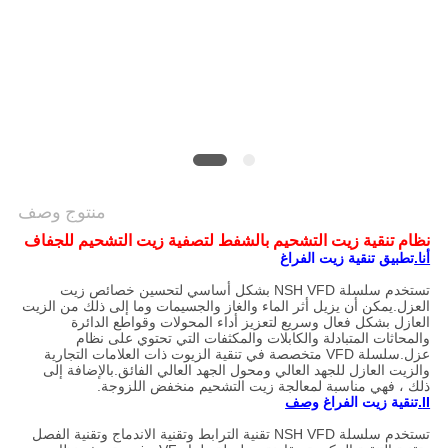
PRIVACY
POLICY
منتوج وصف
نظام تنقية زيت التشحيم بالشفط لتصفية زيت التشحيم للجفاف
أنا.
تطبيق تنقية زيت الفراغ
تستخدم سلسلة NSH VFD بشكل أساسي لتحسين خصائص زيت
العزل.يمكن أن يزيل أثر الماء والغاز والجسيمات وما إلى ذلك من الزيت
العازل بشكل فعال وسريع لتعزيز أداء المحولات وقواطع الدائرة
والمحاثات المتبادلة والكابلات والمكثفات التي تحتوي على نظام
عزل.سلسلة VFD متخصصة في تنقية الزيوت ذات العلامات التجارية
والزيت العازل للجهد العالي ومحول الجهد العالي الفائق.بالإضافة إلى
ذلك ، فهي مناسبة لمعالجة زيت التشحيم منخفض اللزوجة.
II.
تنقية زيت الفراغ
وصف
تستخدم سلسلة NSH VFD تقنية الترابط وتقنية الاندماج وتقنية الفصل