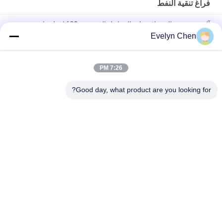
فراغ تنقية النفط
آلة تنقية زيت المحولات ذات المراحل المزدوجة 600 لتر / ساعة
Evelyn Chen
إستر فوسفات مقاوم للحريق ، جهاز تنقية زيت الفراغ ، الجفاف 3000
لتر / ساعة
7:26 PM
ABB العزل النفط آلة الجفاف لمحطة فرعية المحول ، غطاء والدليل
على الطقس والدليل
Good day, what product are you looking for?
فئات شعبية
جميع
تنقية زيت العزل
فراغ تنقية النفط
تنقية زيت الطرد 
تنقية زيت المحولات
المركزي
آلة تنقية زيت 
تنقية زيت التشحيم
المحولات