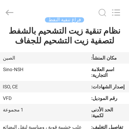
NSH
Oil
Purifier
Manufacture
Co.,
فراغ تنقية النفط
Ltd.
All
Rights
نظام تنقية زيت التشحيم بالشفط
الصفحة
Reserved.
لتصفية زيت التشحيم للجفاف
الرئيسية
منتجات
مكان المنشأ:
الصين
اسم العلامة
Sino-NSH
معلومات
التجارية:
عنا
إصدار الشهادات:
ISO, CE
رقم الموديل:
VFD
جولة
الحد الأدنى
1 مجموعة
في
لكمية:
المعمل
تفاصيل التغليف:
علب خشبية قوية ، ومناسبة لنقل البضائع