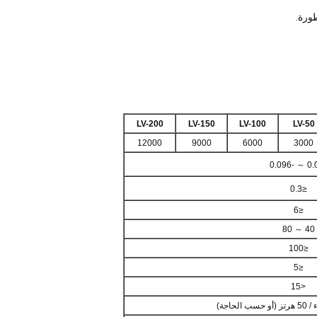
LV-200
LV-150
LV-100
LV-50
12000
9000
6000
3000
≤0.3
≤6
40 ～ 80
≤100
≤5
<15