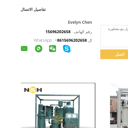
تفاصيل الاتصال
Evelyn Chen
رقم الهاتف :
15696202658
ال WhatsApp :
8615696202658
+
اتصل