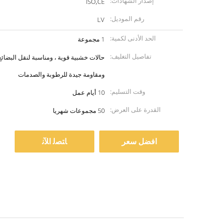
إصدار الشهادات:
ISO,CE
رقم الموديل:
LV
الحد الأدنى لكمية:
1 مجموعة
تفاصيل التغليف:
حالات خشبية قوية ، ومناسبة لنقل البضائع
ومقاومة جيدة للرطوبة والصدمات
وقت التسليم:
10 أيام عمل
القدرة على العرض:
50 مجموعات شهريا
افضل سعر
ﺎﺘﺼﻟ ﺍﻶﻧ