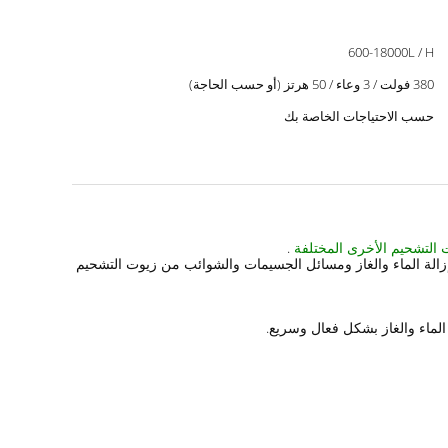
600-18000L / H
380 فولت / 3 وعاء / 50 هرتز (أو حسب الحاجة)
حسب الاحتياجات الخاصة بك
ت التشحيم الأخرى المختلفة
.
ي ينتج عنها نظام زيت التشحيم ناتج عن التزييت الملوث حيث يوجد به ماء ، غاز ، شوائب إلخ. يمكن لسلسلة LL بسرعة إزالة الماء والغاز ومسائل الجسيمات والشوائب من زيوت التشحيم