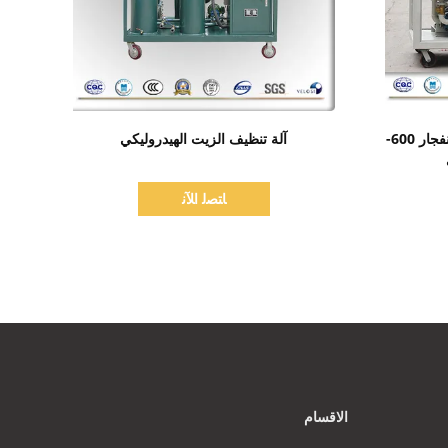
اظهر التفاصيل
آلة تنقية الزيت الهيدروليكي ضد الانفجار 600-
آلة تنظيف الزيت الهيدروليكي
ﺎﺘﺼﻟ ﺍﻶﻧ
الاقسام