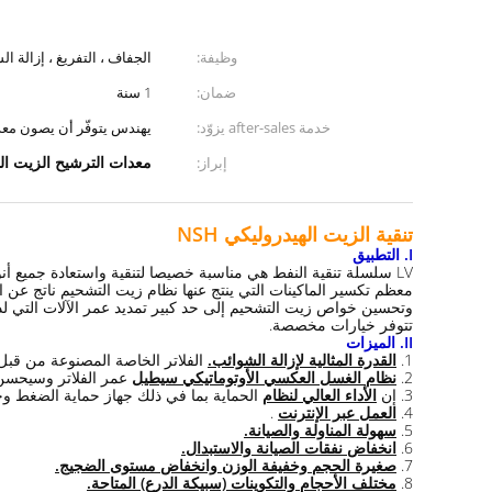
وظيفة:
الجفاف ، التفريغ ، إزالة ا
ضمان:
1 سنة
خدمة after-sales يزوّد:
يهندس يتوفّر أن يصون معدّ 
معدات الترشيح الزيت ال
إبراز:
تنقية الزيت الهيدروليكي NSH
I. التطبيق
LV سلسلة تنقية النفط هي مناسبة خصيصا لتنقية واستعادة جميع أنواع زيوت التشحيم ، مثل
وتحسين خواص زيت التشحيم إلى حد كبير تمديد عمر الآلات التي لدي
تتوفر خيارات مخصصة.
II.
الميزات
1.
القدرة المثالية لإزالة الشوائب.
الفلاتر الخاصة المصنوعة من قبل NSH مصنوعة من مواد خاصة والتي يمكن أن تقضي على الشوائب المختلفة ، الماء والغاز بشكل فعال وس
2.
نظام الغسل العكسي الأوتوماتيكي سيطيل
عمر الفلاتر وسيحسن
3. إن
الأداء العالي لنظام
الحماية بما في ذلك جهاز حماية الضغط وجها
4.
العمل عبر الإنترنت
.
5.
سهولة المناولة والصيانة.
6.
انخفاض نفقات الصيانة والاستبدال.
7.
صغيرة الحجم وخفيفة الوزن وانخفاض مستوى الضجيج.
8.
مختلف الأحجام والتكوينات (سبيكة الدرع) المتاحة.