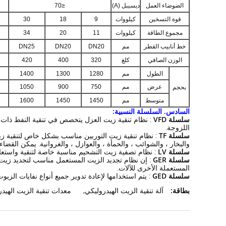
الضوضاء العمل
ديسيبل (A)
≤70
قوة التسخين
كيلووات
9
18
30
مجموع الطاقة
كيلووات
11
20
34
خط أنابيب القطر
مم
DN20
DN20
DN25
الوزن الصافي
كلغ
320
400
420
الطول
مم
1280
1300
1400
عرض
مم
750
900
1050
بحجم
متوسط
مم
1450
1450
1600
السادس.
السلسلة النسبية:
سلسلة VFD
: نظام تنقية زيت العزل يتخصص في تنقية النفط ذات ال
اللزوجة.
سلسلة TF
: نظام تنقية زيت التوربين مناسب بشكل خاص لتنقية زيت
والبخار ، والشوائب ، والحمأة ، والعوازل ، والغروانية.
يمكن القضاء 
سلسلة LV
: نظام تصفية زيت التشحيم مناسبة خاصة لتنقية واستعادة
سلسلة GER
: إن نظام تجديد الزيت المستعمل مناسب لتجديد زيت 
المستعملة الأخرى للآلات.
سلسلة GED
: يتم استخدامها لإعادة تدوير جميع أنواع نفايات الزي
بطاقة:
آلة تنقية الزيت الهيدروليكي
,
معدات تنقية الزيت الهيد