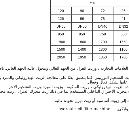
≤75
120
90
72
36
126
96
78
41
DN65
DN50
DN40
DN32
950
850
750
550
1900
1800
1700
1550
1500
1400
1300
1100
2050
1950
1850
1700
علامات التجارية ، وزيت العزل من الجهد العالي ومحول عالية الجهد العالي.
بال
 التشحيم التوربيني.
كما ينطبق أيضًا على معالجة الزيت الهيدروليكي والمبرد 
عليها بشكل فعال وفعال.
 الزيت الهيدروليكي ، وزيت الماكينة ، وزيت المبرد وزيت التشحيم الآخر.
محرك الاحتراق الداخلي المستخدم بما في ذلك زيت محرك الديزل ، زيت محرك 
وت إلى زيوت أساسية أو زيت ديزل بجودة عالية.
روليكي
,
hydraulic oil filter machine