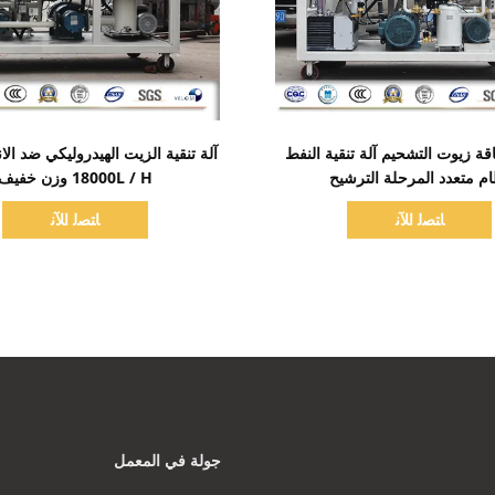
اظهر التفاصيل
اظهر التفاصيل
قة زيوت التشحيم آلة تنقية النفط
م متعدد المرحلة الترشيح
18000L / H وزن خفيف
ﺎﺘﺼﻟ ﺍﻶﻧ
ﺎﺘﺼﻟ ﺍﻶﻧ
جولة في المعمل