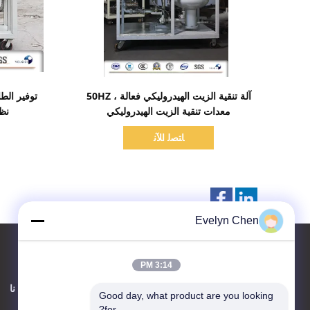
اظهر التفاصيل
آلة تنقية الزيت الهيدروليكي فعالة ، 50HZ
توفير الطا
معدات تنقية الزيت الهيدروليكي
نظا
ﺎﺘﺼﻟ ﺍﻶﻧ
Evelyn Chen
3:14 PM
اتصل بنا
حول نا
Good day, what product are you looking 
for?