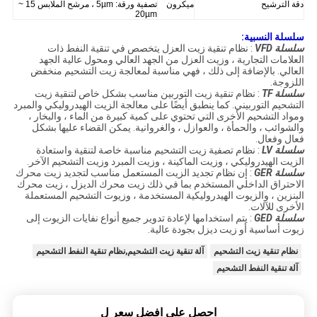
دقة الترشيح
ميكرون
تصفية ورقة: 5µm ، مرشح الملابس 15 ~
20µm
سلسلة النسبية:
سلسلة VFD
: نظام تنقية زيت العزل يتخصص في تنقية النفط ذات
العلامات التجارية ، وزيت العزل من الجهد العالي ومحول عالية الجهد
العالي.
بالإضافة إلى ذلك ، فهي مناسبة لمعالجة زيت التشحيم منخفض
اللزوجة.
سلسلة TF
: نظام تنقية زيت التوربين مناسب بشكل خاص لتنقية زيت
التشحيم التوربيني.
كما ينطبق أيضًا على معالجة الزيت الهيدروليكي والمبرد
ومواد التشحيم الأخرى التي تحتوي على كمية كبيرة من الماء ، والبخار ،
والشوائب ، والحمأة ، والعوازل ، والغروانية.
يمكن القضاء عليها بشكل
فعال وفعال.
سلسلة LV
: نظام تصفية زيت التشحيم مناسبة خاصة لتنقية واستعادة
الزيت الهيدروليكي ، وزيت الماكينة ، وزيت المبرد وزيت التشحيم الآخر.
سلسلة GER
: إن نظام تجديد الزيت المستعمل مناسب لتجديد زيت محرك
الاحتراق الداخلي المستخدم بما في ذلك زيت محرك الديزل ، زيت محرك
البنزين ، والزيوت الهيدروليكية المستخدمة ، وزيوت التشحيم المستعملة
الأخرى للآلات.
سلسلة GED
: يتم استخدامها لإعادة تدوير جميع أنواع نفايات الزيوت إلى
زيوت أساسية أو زيت ديزل بجودة عالية.
نظام تنقية زيت التشحيم
آلة تنقية زيت التشحيم,نظام تنقية النفط التشحيم
آلة تنقية النفط التشحيم
احصل على افضل سعر ل