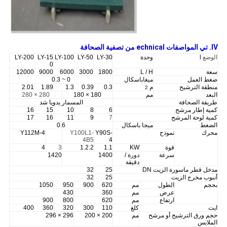
IV.
تي
المواصفات echnical
من تصفية الصحافة
الوضع
l
وحدة
LY-30
LY-50
LY-100
LY-15
LY-200
0
سعة
L / H
1800
3000
6000
9000
12000
ضغط العمل
ميغاباسكال
0 ~ 0.3
منطقة الترشيح
م
0.3
0.39
1.3
1.89
2.01
2
البعد
مم
180 × 180
280 × 280
طريقة الصحافة
المسمار يدويا شد
كمية إطار مرشح
6
8
10
15
16
كمية لوحة المرشح
7
9
11
16
17
الضغط
ميجا باسكال
0.6
محرك
نموذج
Y90S-
Y100L1-
Y112M-4
4B5
4
قوة
KW
1.1
1.2.2
3
4
سرعة
دورة /
1400
1420
دقيقة
مدخل قطر ماسورة الزيت DN
25
32
أنبوب مخرج الزيت
25
32
بحجم
الطول
مم
620
900
950
1050
عرض
مم
360
430
ارتفاع
مم
620
800
900
ايت
كلغ
110
300
320
360
400
حجم ورق الترشيح أو مرشح
مم
200 × 200
296 × 296
الملابس