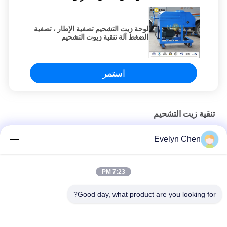
لوحة زيت التشحيم تصفية الإطار ، تصفية
الضغط آلة تنقية زيوت التشحيم
استمر
تنقية زيت التشحيم
LV-P فراغ فلتر زيت التشحيم التجفيف 600L / H 15kw التدفئة
Evelyn Chen
خفيفة الوزن تنقية زيت التشحيم مع هيكل الفولاذ المقاوم للصدأ 50HZ
7:23 PM
آلة تنقية النفط المقاومة للحريق لمعالجة النفط EH & فوسفات إستر
النفط
Good day, what product are you looking for?
فئات شعبية
جميع