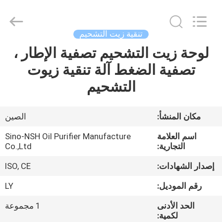
NSH
Oil
Purifier
Manufacture
Co.,
تنقية زيت التشحيم
Ltd.
All
Rights
لوحة زيت التشحيم تصفية الإطار ،
الصفحة
Reserved.
تصفية الضغط آلة تنقية زيوت
الرئيسية
التشحيم
منتجات
مكان المنشأ:
الصين
معلومات
اسم العلامة
Sino-NSH Oil Purifier Manufacture
عنا
التجارية:
Co.,Ltd
إصدار الشهادات:
ISO, CE
جولة
رقم الموديل:
LY
في
الحد الأدنى
1 مجموعة
المعمل
لكمية: