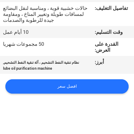
تفاصيل التغليف:
حالات خشبية قوية ، ومناسبة لنقل البضائع
مراقبة
لمسافات طويلة وتغيير المناخ ، ومقاومة
جيدة للرطوبة والصدمات
الجودة
وقت التسليم:
10 أيام عمل
اتصل
القدرة على
50 مجموعات شهريا
العرض:
بنا
أبرز:
,
نظام تنقية النفط التشحيم ، آلة تنقية النفط التشحيم
lube oil purification machine
أخبار
افضل سعر
اطلب
اقتباس
خريطة
الموقع