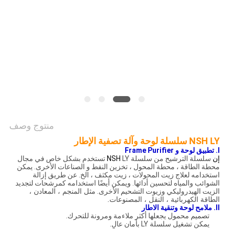
PRIVACY
POLICY
منتوج وصف
NSH LY سلسلة لوحة وآلة تصفية الإطار
I. تطبيق لوحة و Frame Purifier
إن
سلسلة الترشيح من سلسلة
NSH
LY تستخدم بشكل خاص في مجال
محطة الطاقة ، محطة المحول ، تخزين النفط و الصناعات الأخرى. يمكن
استخدامه لعلاج زيت المحولات ، زيت مكثف ، الخ. عن طريق إزالة
الشوائب والمياه لتحسين أدائها. ويمكن أيضًا استخدامه كمرشحات لتجديد
الزيت الهيدروليكي وزيوت التشحيم الأخرى.
مثل المنجم ، المعادن ،
الطاقة الكهربائية ، النقل ، المصنوعات.
II.
ملامح
لوحة وتنقية الاطار
تصميم محمول يجعلها أكثر ملاءمة ومرونة للتحرك.
يمكن تشغيل سلسلة LY بأمان عالٍ.