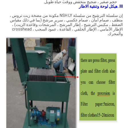
حجم صغير ، ضجيج منخفض ووقت حياة طويل.
III.
هيكل لوحة وتنقية الاطار
إن سلسلة الترشيح من سلسلة NSH LY مكونة من مضخة زيت تروس ،
منظف ، صمام أمان ، صمام عكسي ، سرير مرشح (بما في ذلك مقياس
الضغط ، مكبس الترشيح ، إطار المرشح ، المرشحات وقاعدة الزيت) ،
الإطار الأمامي ، الإطار الخلفي ، القاعدة ، عمود السحب ، crosshead
والمحرك.