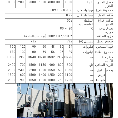
معدل المد و
L / H
1800
3000
4800
6000
9000
12000
18000
الجزر
مجموعة فراغ
ميجا باسكال
-0.092 ～ -0.099
ضغط العمل
ميجا باسكال
≤0.2
ماكس فراغ
السلطة
≤50
المدى
الفلسطينية
نطاق درجة
℃
20 ～ 80
حرارة
مزود الطاقة
380V / 3P / 50Hz (أو حسب الحاجة)
ضجيج العمل
ديسيبل (A)
≤72
≤78
قوة التسخين
كيلووات
24
30
48
60
90
120
150
مجموع الطاقة
كيلووات
29
36
56
69
100
132
170
قطر خط
مم
DN25
DN32
DN32
DN40
DN40
DN50
DN65
الأنابيب
الوزن الصافي
كلغ
600
800
900
1150
1500
1700
2400
بحجم
الطول
مم
1350
1500
1550
1900
2200
2400
2900
عرض
مم
1100
1200
1250
1400
1500
1600
1800
متوسط
مم
1700
1750
1800
1800
1850
1900
2000