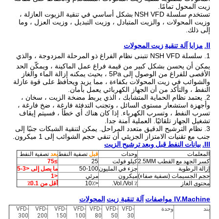
زيت المحول تمامًا.
تستخدم
سلسلة NSH VFD
بشكل أساسي في تنقية الزيوت العازلة ،
وزيت المحولات ، والزيت المتبادل ، وزيت التبديل ، وزيت العزل ، وما
إلى ذلك.
II.
مزايا
آلة تنقية
زيت المحولات
1.
سلسلة NSH VFD تتبنى نظام الفراغ ذو المرحلة المزدوجة ، والذي
يمكن أن يحسن بشكل كبير من قيمة فراغ عمل الماكينة ، ويمكّن الحد
الأقصى للفراغ من الوصول إلى 5Pa ، بحيث يمكنه إزالة الماء والغاز
والشوائب في زيت المحولات بكفاءة ، مما يزيد ويحافظ على قوة عازلة
النفط ، والتأكد من أن الجهاز الكهربائي يعمل بأمان.
2. يعتمد نظام الحماية المتشابك ، الذي يربط مضخة الزيت ، سخان ،
وأجهزة استشعار مستوى السائل ، وتجنب التدفئة فارغة ، ضخ فارغة ،
تسرب النفط ، وتسرب الكهرباء.
إذا كان هناك أي خطأ ، فسيتم إيقاف
تشغيل الجهاز تلقائيًا.
العملية آمنة جدا.
3. نظام الترشيح الدقيق متعدد المراحل.
يمكن لتنقية الشبكات جنبًا إلى
جنب مع تقنيات الامتزاز الجزيئي أن تنقي حجم الشوائب إلى 1 ميكرون.
III.
بيانات النفط قبل وبعد ترشيح الزيت
المعلمات
وحدات
قبل
تصفية النفط
بعد
تصفية النفط
كسر الجهد مع القطب 2.5MM
كيلو فولت
25
≥75
إزالة الرطوبة
جزء في المليون
50-100
ما يصل إلى <3-5
حجم الجسيمات (تصفية صفاء)
ميكرون
مرئي
<1
محتوى الغاز
٪ Vol./Vol.
<10٪
أقل من 0.1٪
IV.Machine مواصفات
آلة تنقية زيت
المحولات
بند
وحدة
VFD-
VFD-
VFD-
VFD-
VFD-
VFD-
VFD-
300
200
150
100
80
50
30