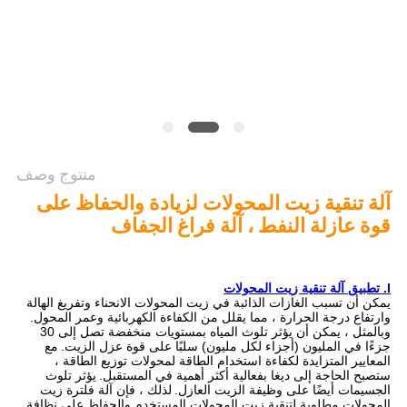
PRIVACY
POLICY
منتوج وصف
آلة تنقية زيت المحولات لزيادة والحفاظ على
قوة عازلة النفط ، آلة فراغ الجفاف
I. تطبيق آلة تنقية زيت المحولات
يمكن أن تسبب الغازات الذائبة في زيت المحولات الانحناء وتفريغ الهالة
وارتفاع درجة الحرارة ، مما يقلل من الكفاءة الكهربائية وعمر المحول.
وبالمثل ، يمكن أن يؤثر تلوث المياه بمستويات منخفضة تصل إلى 30
جزءًا في المليون (أجزاء لكل مليون) سلبًا على قوة عزل الزيت.
مع
المعايير المتزايدة لكفاءة استخدام الطاقة لمحولات توزيع الطاقة ،
ستصبح الحاجة إلى ديغا بفعالية أكثر أهمية في المستقبل.
يؤثر تلوث
الجسيمات أيضًا على وظيفة الزيت العازل.
لذلك ، فإن آلة فلترة زيت
المحولات مطلوبة لتنقية زيت المحولات المستخدم والحفاظ على نظافة