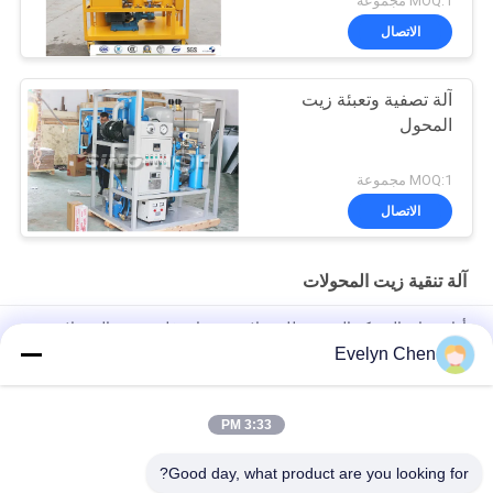
MOQ:1 مجموعة
500kV
الاتصال
آلة تصفية وتعبئة زيت
المحول
MOQ:1 مجموعة
الاتصال
آلة تنقية زيت المحولات
أداة صيانة الشركة المصنعة للمحولات ، معدات فلترة زيت المحولات ،
قدرة قوية على تجفيف الفراغ
Evelyn Chen
معالجة زيت محول طاقة الشبكة ، متنقل في محطة فرعية ، مع غرفة
تحكم منفصلة ، نظام معالجة زيت المحولات
3:33 PM
عزل آلة تنقية النفط المحولات ل 30 MVA محول الطاقة الجهد العالي
Good day, what product are you looking for?