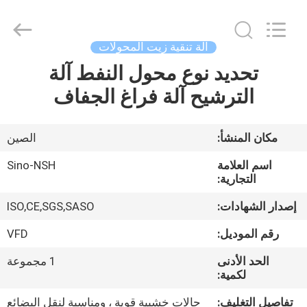
NSH
Oil
Purifier
Manufacture
Co.,
آلة تنقية زيت المحولات
Ltd.
All
Rights
تحديد نوع محول النفط آلة
الصفحة
Reserved.
الترشيح آلة فراغ الجفاف
الرئيسية
منتجات
مكان المنشأ:
الصين
اسم العلامة
Sino-NSH
معلومات
التجارية:
عنا
إصدار الشهادات:
ISO,CE,SGS,SASO
رقم الموديل:
VFD
جولة
الحد الأدنى
1 مجموعة
في
لكمية:
المعمل
تفاصيل التغليف:
حالات خشبية قوية ، ومناسبة لنقل البضائع