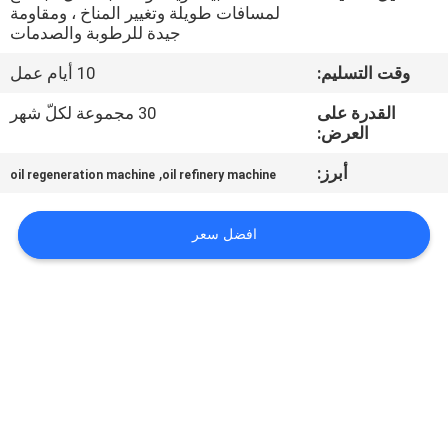
لمسافات طويلة وتغيير المناخ ، ومقاومة
جيدة للرطوبة والصدمات
مراقبة
وقت التسليم:
10 أيام عمل
الجودة
القدرة على
30 مجموعة لكلّ شهر
العرض:
اتصل
أبرز:
,
بنا
oil regeneration machine
oil refinery machine
افضل سعر
أخبار
اطلب
اقتباس
خريطة
الموقع