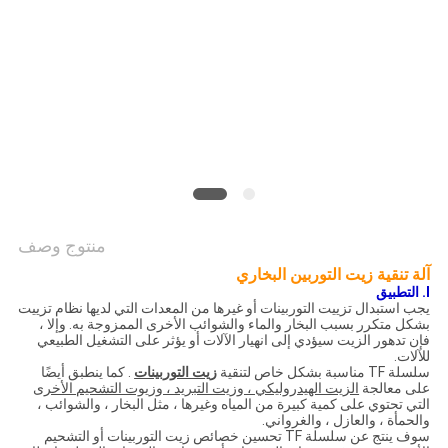
PRIVACY
POLICY
منتوج وصف
آلة تنقية زيت التوربين البخاري
I. التطبيق
يجب استبدال تزييت التوربينات أو غيرها من المعدات التي لديها نظام تزييت
بشكل متكرر بسبب البخار والماء والشوائب الأخرى الممزوجة به. وإلا ،
فإن تدهور الزيت سيؤدي إلى انهيار الآلات أو يؤثر على التشغيل الطبيعي
للآلات.
سلسلة TF مناسبة بشكل خاص لتنقية
زيت التوربينات
.
كما ينطبق أيضًا
على معالجة
الزيت الهيدروليكي ، وزيت التبريد ، وزيوت التشحيم الأخرى
التي تحتوي على كمية كبيرة من المياه وغيرها ، مثل البخار ، والشوائب ،
والحمأة ، والعازل ، والغرواني.
سوف ينتج عن سلسلة TF تحسين خصائص زيت التوربينات أو التشحيم