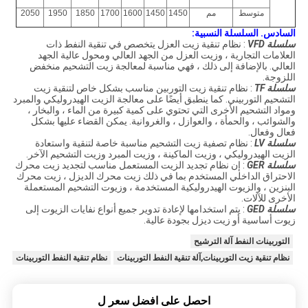
متوسط
مم
1450
1450
1600
1700
1850
1950
2050
السادس.
السلسلة النسبية:
سلسلة VFD
: نظام تنقية زيت العزل يتخصص في تنقية النفط ذات
العلامات التجارية ، وزيت العزل من الجهد العالي ومحول عالية الجهد
العالي.
بالإضافة إلى ذلك ، فهي مناسبة لمعالجة زيت التشحيم منخفض
اللزوجة.
سلسلة TF
: نظام تنقية زيت التوربين مناسب بشكل خاص لتنقية زيت
التشحيم التوربيني.
كما ينطبق أيضًا على معالجة الزيت الهيدروليكي والمبرد
ومواد التشحيم الأخرى التي تحتوي على كمية كبيرة من الماء ، والبخار ،
والشوائب ، والحمأة ، والعوازل ، والغروانية.
يمكن القضاء عليها بشكل
فعال وفعال.
سلسلة LV
: نظام تصفية زيت التشحيم مناسبة خاصة لتنقية واستعادة
الزيت الهيدروليكي ، وزيت الماكينة ، وزيت المبرد وزيت التشحيم الآخر.
سلسلة GER
: إن نظام تجديد الزيت المستعمل مناسب لتجديد زيت محرك
الاحتراق الداخلي المستخدم بما في ذلك زيت محرك الديزل ، زيت محرك
البنزين ، والزيوت الهيدروليكية المستخدمة ، وزيوت التشحيم المستعملة
الأخرى للآلات.
سلسلة GED
: يتم استخدامها لإعادة تدوير جميع أنواع نفايات الزيوت إلى
زيوت أساسية أو زيت ديزل بجودة عالية.
التوربينات النفط آلة الترشيح
نظام تنقية زيت التوربينات,آلة تنقية النفط التوربينات
نظام تنقية النفط التوربينات
احصل على افضل سعر ل