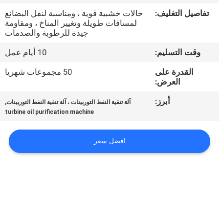
تفاصيل التغليف:
حالات خشبية قوية ، ومناسبة لنقل البضائع
مراقبة
لمسافات طويلة وتغيير المناخ ، ومقاومة
جيدة للرطوبة والصدمات
الجودة
وقت التسليم:
10 أيام عمل
اتصل
القدرة على
50 مجموعات شهريا
العرض:
بنا
أبرز:
,
آلة تنقية النفط التوربينات ، آلة تنقية النفط التوربينات
turbine oil purification machine
أخبار
افضل سعر
اطلب
اقتباس
خريطة
الموقع