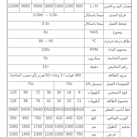
معدل المد و الجزر
L / H
600
1200
1800
3000
6000
9000
12000
فراغ المدى
ميجا باسكال
-0.06 ～ -0.096
ضغط العمل
ميجا باسكال
≤0.3
وضوح
NAS
≤6
نطاق درجة حرارة
℃
40 ～ 80
محتوى الماء
PPM
≤100
حجم النجاسة
ميكرون
≤5
رقم التخليص
دقيقة
<15
مزود الطاقة
380 فولت / 3 وعاء / 50 هرتز (أو حسب الحاجة)
الضوضاء العمل
ديسيبل (A)
≤70
≤75
قوة التسخين
كيلووات
9
18
30
36
72
90
120
مجموع الطاقة
كيلووات
11
20
34
41
78
96
126
خط أنابيب القطر
مم
DN20
DN20
DN25
DN32
DN40
DN50
DN65
الوزن الصافي
كلغ
320
400
420
550
750
850
950
بحجم
الطول
مم
1280
1300
1400
1550
1700
1800
1900
عرض
مم
750
900
1050
1100
1300
1400
1500