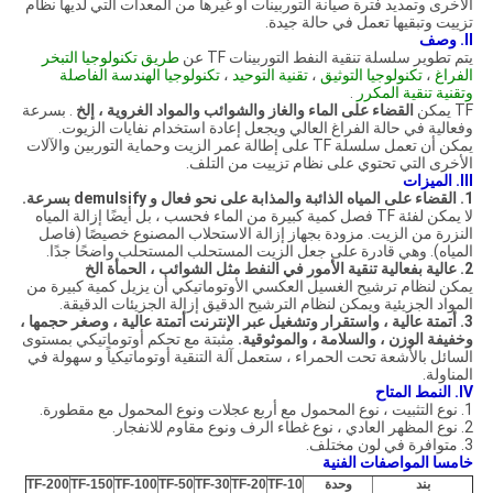
الأخرى وتمديد فترة صيانة التوربينات أو غيرها من المعدات التي لديها نظام
تزييت وتبقيها تعمل في حالة جيدة.
II.
وصف
يتم تطوير سلسلة تنقية النفط التوربينات TF عن
طريق تكنولوجيا التبخر
الفراغ
،
تكنولوجيا التوثيق
،
تقنية التوحيد
،
تكنولوجيا
الهندسة الفاصلة
وتقنية
تنقية المكرر
.
TF يمكن
القضاء على الماء والغاز والشوائب والمواد الغروية ، إلخ
.
بسرعة
وفعالية في حالة الفراغ العالي ويجعل إعادة استخدام نفايات الزيوت.
يمكن أن تعمل سلسلة TF على إطالة عمر الزيت وحماية التوربين والآلات
الأخرى التي تحتوي على نظام تزييت من التلف.
III.
الميزات
1. القضاء على المياه الذائبة والمذابة على نحو فعال و demulsify بسرعة.
لا يمكن لفئة TF فصل كمية كبيرة من الماء فحسب ، بل أيضًا إزالة المياه
النزرة من الزيت. مزودة بجهاز إزالة الاستحلاب المصنوع خصيصًا (فاصل
المياه). وهي قادرة على جعل الزيت المستحلب المستحلب واضحًا جدًا.
2. عالية بفعالية تنقية الأمور في النفط مثل الشوائب ، الحمأة الخ
يمكن لنظام ترشيح الغسيل العكسي الأوتوماتيكي أن يزيل كمية كبيرة من
المواد الجزيئية ويمكن لنظام الترشيح الدقيق إزالة الجزيئات الدقيقة.
3. أتمتة عالية ، واستقرار وتشغيل عبر الإنترنت أتمتة عالية ، وصغر حجمها ،
وخفيفة الوزن ، والسلامة ، والموثوقية.
مثبتة مع تحكم أوتوماتيكي بمستوى
السائل بالأشعة تحت الحمراء ، ستعمل آلة التنقية أوتوماتيكياً و سهولة في
المناولة.
IV.
النمط المتاح
1. نوع التثبيت ، نوع المحمول مع أربع عجلات ونوع المحمول مع مقطورة.
2. نوع المظهر العادي ، نوع غطاء الرف ونوع مقاوم للانفجار.
3. متوافرة في لون مختلف.
خامسا المواصفات الفنية
بند
وحدة
TF-10
TF-20
TF-30
TF-50
TF-100
TF-150
TF-200