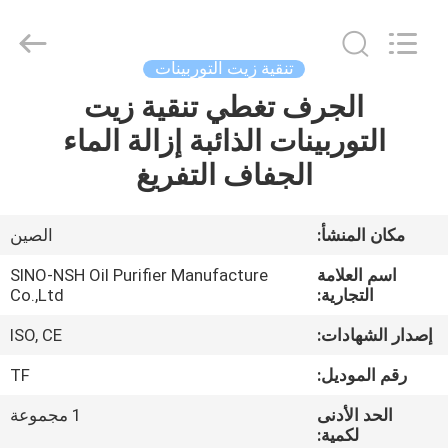
NSH
Oil
Purifier
Manufacture
Co.,
تنقية زيت التوربينات
Ltd.
All
Rights
الجرف تغطي تنقية زيت
الصفحة
Reserved.
التوربينات الذائبة إزالة الماء
الرئيسية
الجفاف التفريغ
منتجات
مكان المنشأ:
الصين
معلومات
اسم العلامة
SINO-NSH Oil Purifier Manufacture
عنا
التجارية:
Co.,Ltd
إصدار الشهادات:
ISO, CE
جولة
رقم الموديل:
TF
في
الحد الأدنى
1 مجموعة
المعمل
لكمية: