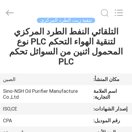
NSH
Oil
Purifier
Manufacture
Co.,
تنقية زيت الطرد المركزي
Ltd.
All
Rights
التلقائي النفط الطرد المركزي
الصفحة
Reserved.
لتنقية الهواء التحكم PLC نوع
الرئيسية
المحمول اثنين من السوائل تحكم
منتجات
PLC
معلومات
مكان المنشأ:
الصين
عنا
اسم العلامة
Sino-NSH Oil Purifier Manufacture
التجارية:
Co.,Ltd
جولة
إصدار الشهادات:
ISO,CE
في
رقم الموديل:
CPA
المعمل