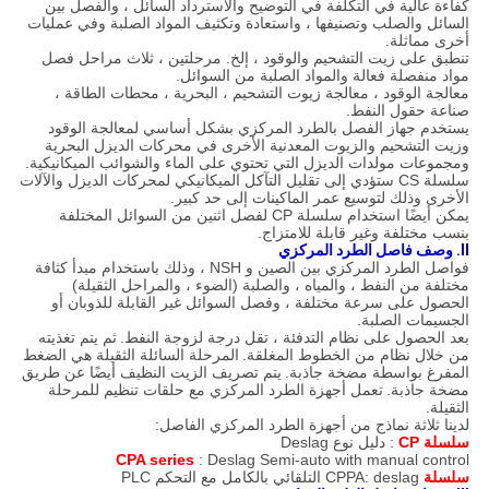
كفاءة عالية في التكلفة في التوضيح والاسترداد السائل ، والفصل بين
السائل والصلب وتصنيفها ، واستعادة وتكثيف المواد الصلبة وفي عمليات
أخرى مماثلة.
تنطبق على زيت التشحيم والوقود ، إلخ. مرحلتين ، ثلاث مراحل فصل
مواد منفصلة فعالة والمواد الصلبة من السوائل.
معالجة الوقود ، معالجة زيوت التشحيم ، البحرية ، محطات الطاقة ،
صناعة حقول النفط.
يستخدم جهاز الفصل بالطرد المركزي بشكل أساسي لمعالجة الوقود
وزيت التشحيم والزيوت المعدنية الأخرى في محركات الديزل البحرية
ومجموعات مولدات الديزل التي تحتوي على الماء والشوائب الميكانيكية.
سلسلة CS ستؤدي إلى تقليل التآكل الميكانيكي لمحركات الديزل والآلات
الأخرى وذلك لتوسيع عمر الماكينات إلى حد كبير.
يمكن أيضًا استخدام سلسلة CP لفصل اثنين من السوائل المختلفة
بنسب مختلفة وغير قابلة للامتزاج.
II.
وصف
فاصل الطرد المركزي
فواصل الطرد المركزي بين الصين و NSH ، وذلك باستخدام مبدأ كثافة
مختلفة من النفط ، والمياه ، والصلبة (الضوء ، والمراحل الثقيلة)
الحصول على سرعة مختلفة ، وفصل السوائل غير القابلة للذوبان أو
الجسيمات الصلبة.
بعد الحصول على نظام التدفئة ، تقل درجة لزوجة النفط.
ثم يتم تغذيته
من خلال نظام من الخطوط المغلقة.
المرحلة السائلة الثقيلة هي الضغط
المفرغ بواسطة مضخة جاذبة.
يتم تصريف الزيت النظيف أيضًا عن طريق
مضخة جاذبة.
تعمل أجهزة الطرد المركزي مع حلقات تنظيم للمرحلة
الثقيلة.
لدينا ثلاثة نماذج من أجهزة الطرد المركزي الفاصل:
سلسلة CP
: دليل نوع Deslag
CPA series
: Deslag Semi-auto with manual control
سلسلة
CPPA: deslag التلقائي بالكامل مع التحكم PLC