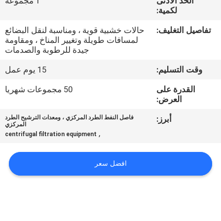
الحد الأدنى
1 مجموعة
لكمية:
مراقبة
تفاصيل التغليف:
حالات خشبية قوية ، ومناسبة لنقل البضائع
الجودة
لمسافات طويلة وتغيير المناخ ، ومقاومة
جيدة للرطوبة والصدمات
اتصل
وقت التسليم:
15 يوم عمل
بنا
القدرة على
50 مجموعات شهريا
العرض:
أخبار
أبرز:
فاصل النفط الطرد المركزي ، ومعدات الترشيح الطرد
المركزي
,
centrifugal filtration equipment
اطلب
افضل سعر
اقتباس
خريطة
الموقع