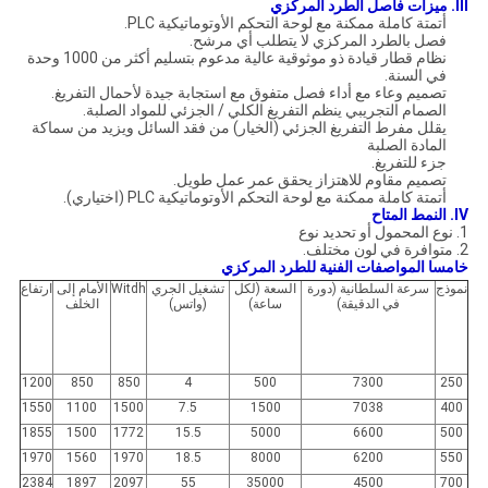
III.
ميزات
فاصل الطرد المركزي
أتمتة كاملة ممكنة مع لوحة التحكم الأوتوماتيكية PLC.
فصل بالطرد المركزي لا يتطلب أي مرشح.
نظام قطار قيادة ذو موثوقية عالية مدعوم بتسليم أكثر من 1000 وحدة
في السنة.
تصميم وعاء مع أداء فصل متفوق مع استجابة جيدة لأحمال التفريغ.
الصمام التجريبي ينظم التفريغ الكلي / الجزئي للمواد الصلبة.
يقلل مفرط التفريغ الجزئي (الخيار) من فقد السائل ويزيد من سماكة
المادة الصلبة
جزء للتفريغ.
تصميم مقاوم للاهتزاز يحقق عمر عمل طويل.
أتمتة كاملة ممكنة مع لوحة التحكم الأوتوماتيكية PLC (اختياري).
IV.
النمط المتاح
1. نوع المحمول أو تحديد نوع
2.
متوافرة في لون مختلف.
خامسا المواصفات الفنية للطرد المركزي
نموذج
سرعة السلطانية (دورة
السعة (لكل
تشغيل الجري
Witdh
الأمام إلى
ارتفاع
في الدقيقة)
ساعة)
(واتس)
الخلف
1200
850
850
4
500
7300
250
1550
1100
1500
7.5
1500
7038
400
1855
1500
1772
15.5
5000
6600
500
1970
1560
1970
18.5
8000
6200
550
2384
1897
2097
55
35000
4500
700