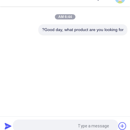
إزالة المياه والطين والملوثات الصلبة من زيت الوقود عند ما يصل إلى
6000 لتر / ساعة
6:44 AM
لون مخصص الطرد المركزي أنظمة تنقية النفط إزالة الشوائب المياه
Good day, what product are you looking for?
فئات شعبية
جميع
تنقية زيت العزل
فراغ تنقية النفط
تنقية زيت الطرد 
تنقية زيت المحولات
المركزي
آلة تنقية زيت 
تنقية زيت التشحيم
المحولات
آلة تنقية الزيت 
تنقية زيت التوربينات
الهيدروليكي
طلب اقتباس