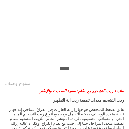
PRIVACY
POLICY
منتوج وصف
نظيفة زيت التشحيم مع نظام تصفية الصفيحة والإطار
زيت التشحيم معدات تصفية زيت آلة التطهير
هانو الضغط المنخفض هو جهاز إزالة الغازات في الفراغ الساخن.إنه جهاز
تنقية متعدد الوظائف يمكنه التعامل مع جميع أنواع زيت التشحيم.المياه
الحرة والشوائب الجسيمية، لزيادة المؤشر الخاص للزيت التشحيم. نظام
تصفية متعدد المراحل جنبا إلى جنب مع نظام الفراغ، وكفاءة عالية إزالة
الماء.لديها قدرة قوية على مقاومة التحلية ويمكن فصل كمية كبيرة من