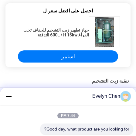
احصل على افضل سعر ل
جهاز تطهير زيت التشحيم للجفاف تحت
الفراغ 600L / H 15kw التدفئة
استمر
تنقية زيت التشحيم
LV-P فراغ فلتر زيت التشحيم التجفيف 600L / H 15kw التدفئة
Evelyn Chen
خفيفة الوزن تنقية زيت التشحيم مع هيكل الفولاذ المقاوم للصدأ 50HZ
7:44 PM
آلة تنقية النفط المقاومة للحريق لمعالجة النفط EH & فوسفات إستر
النفط
Good day, what product are you looking for?