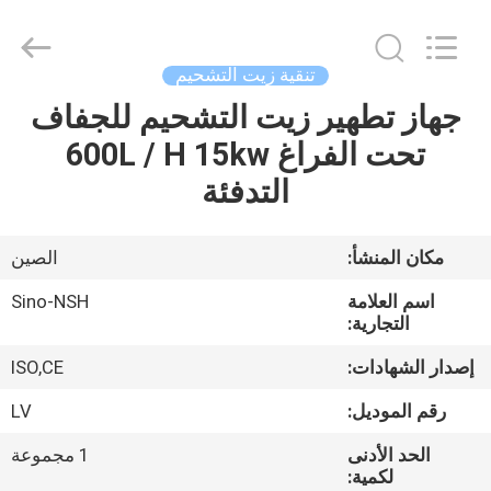
NSH
Oil
Purifier
Manufacture
Co.,
تنقية زيت التشحيم
Ltd.
All
Rights
جهاز تطهير زيت التشحيم للجفاف
الصفحة
Reserved.
تحت الفراغ 600L / H 15kw
الرئيسية
التدفئة
منتجات
مكان المنشأ:
الصين
معلومات
اسم العلامة
Sino-NSH
عنا
التجارية:
إصدار الشهادات:
ISO,CE
جولة
رقم الموديل:
LV
في
الحد الأدنى
1 مجموعة
المعمل
لكمية: