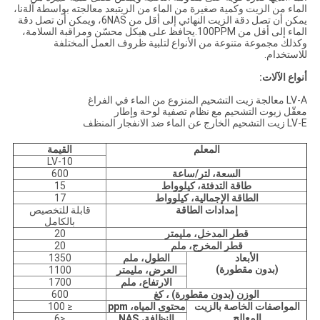
الماء من الزيت وكمية صغيرة من الماء من الزيتبعد معالجته بواسطة آلةنا،
يمكن أن تصل دقة الزيت النهائي إلى أقل من 6NAS، ويمكن أن تصل دقة
الماء إلى أقل من 100PPM.يحافظ على هيكل محسّن ومراقبة السلامة،
وكذلك مجموعة متنوعة من الأنواع لتلبية ظروف العمل المختلفة
للاستخدام.
أنواع الآلات:
LV-A معالجة زيت التشحيم المنزوع من الماء في الفراغ
معقّل زيوت التشحيم مع نظام تصفية لوحة وإطار
LV-E زيت التشحيم الخارج عن الماء ضد الانفجار المنظف
المعلم
القيمة
LV-10
السعة، لتر/ساعة
600
طاقة التدفئة، كيلوواط
15
الطاقة الإجمالية، كيلوواط
17
إمدادات الطاقة
قابلة للتخصيص
بالكامل
قطر المدخل، مليمتر
20
قطر المخرج، ملم
20
الأبعاد
الطول، ملم
1350
(بدون مقطورة)
العرض، مليمتر
1100
الارتفاع، ملم
1700
الوزن (بدون مقطورة) ، كغ
600
المواصفات الخاصة بالزيت
محتوى المياه، ppm
≤ 100
المعالج
النظافة، NAS
≤6