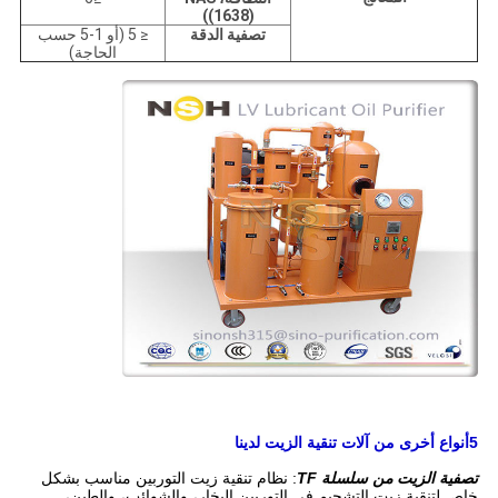
((1638)
تصفية الدقة
≤ 5 (أو 1-5 حسب
الحاجة)
5أنواع أخرى من آلات تنقية الزيت لدينا
تصفية الزيت من سلسلة TF
: نظام تنقية زيت التوربين مناسب بشكل
خاص لتنقية زيت التشحيم في التوربين.البخار، والشوائب، والطين،