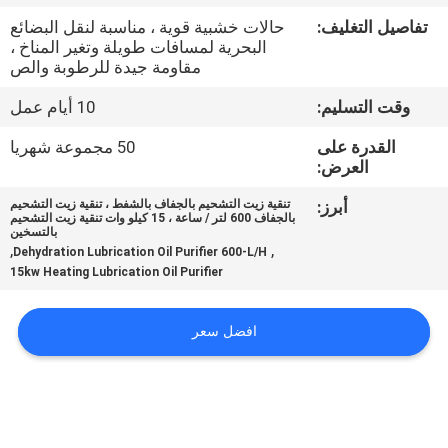
تفاصيل التغليف:
حالات خشبية قوية ، مناسبة لنقل البضائع
مراقبة
البحرية لمسافات طويلة وتغير المناخ ،
مقاومة جيدة للرطوبة والص
الجودة
وقت التسليم:
10 أيام عمل
اتصل
القدرة على
50 مجموعة شهريا
العرض:
بنا
أبرز:
تنقية زيت التشحيم بالجفاف بالشفط ، تنقية زيت التشحيم
بالجفاف 600 لتر / ساعة ، 15 كيلو وات تنقية زيت التشحيم
بالتسخين
أخبار
,
,
Dehydration Lubrication Oil Purifier 600-L/H
15kw Heating Lubrication Oil Purifier
اطلب
افضل سعر
اقتباس
خريطة
الموقع