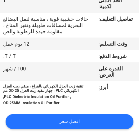
الحد الأدنى
1
لكمية:
مراقبة
تفاصيل التغليف:
حالات خشبية قوية ، مناسبة لنقل البضائع
الجودة
البحرية لمسافات طويلة وتغير المناخ ،
مقاومة جيدة للرطوبة والص
اتصل
وقت التسليم:
12 يوم عمل
بنا
شروط الدفع:
T / T.
القدرة على
100 / شهر
أخبار
العرض:
أبرز:
تنقية زيت العزل الكهربائي بالفراغ ، منقي زيت العزل
الكهربائي PLC ، جهاز تنقية زيت العزل OD 25 مم
اطلب
,
,
PLC Dielectric Insulation Oil Purifier
OD 25MM Insulation Oil Purifier
اقتباس
افضل سعر
خريطة
الموقع