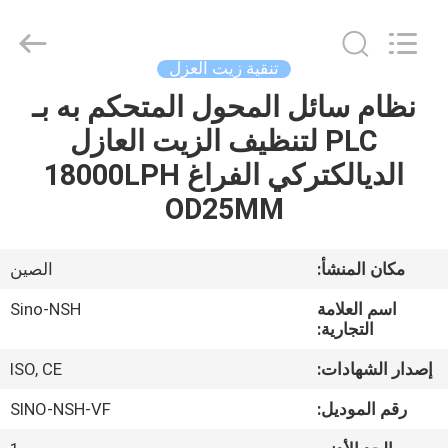
NSH
Oil
Purifier
Manufacture
Co.,
تنقية زيت العزل
Ltd.
All
Rights
نظام سائل المحول المتحكم به بـ
الصفحة
Reserved.
PLC لتنظيف الزيت العازل
الرئيسية
الديالكتركي الفراغ 18000LPH
منتجات
OD25MM
معلومات
مكان المنشأ:
الصين
عنا
اسم العلامة
Sino-NSH
التجارية:
جولة
إصدار الشهادات:
ISO, CE
في
رقم الموديل:
SINO-NSH-VF
المعمل