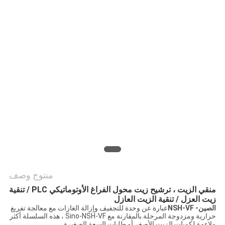
PRIVACY
POLICY
منتوج وصف
منقي الزيت ، ترشيح زيت محول الفراغ الأوتوماتيكي PLC / تنقية
زيت العزل / تنقية الزيت العازل
الصين- NSH-VF
عبارة عن وحدة للتجفيف وإزالة الغازات مع معالجة تفريغ
حرارية ومزدوجة المرحلة.بالمقارنة مع Sino-NSH-VF ، هذه السلسلة أكثر
ملاءمة لكميات الزيت الأصغر أو طلبات السعة الصغيرة.