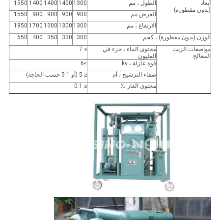
أبعاد
الطول ، مم
1300
1400
1400
1400
1550
(بدون مقطورة)
العرض مم
900
900
900
900
1550
الارتفاع ، مم
1300
1300
1300
1700
1850
الوزن (بدون مقطورة) ، كجم
300
330
350
400
650
مواصفات الزيت
محتوى الماء ، جزء في
≤ 7
المعالج
المليون
قوة عازلة ، kv
≥6
صفاء الترشيح ، أم
≤ 5 (أو 1-5 حسب الحاجة)
محتوى الغاز ،٪
≤ 0.1