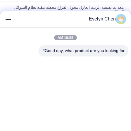
معدات تصفية الزيت العازل محول الفراغ محطة تنقية نظام السوائل
الديالكترونية
Evelyn Chen
تصفية النفط من محول النفايات آلة التطهير إزالة المياه العازلة معالجة
السوائل
10:55 AM
وحدة متنقلة لتنقية الزيت العازل، نظام الترشيح الدقيق، آلة معالجة
سوائل المحولات
Good day, what product are you looking for?
فئات شعبية
جميع
تنقية زيت العزل
فراغ تنقية النفط
تنقية زيت الطرد 
تنقية زيت المحولات
المركزي
آلة تنقية زيت 
تنقية زيت التشحيم
المحولات