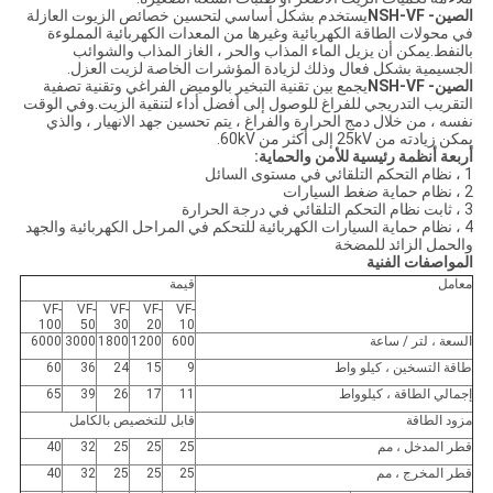
الصين- NSH-VF
يستخدم بشكل أساسي لتحسين خصائص الزيوت العازلة
في محولات الطاقة الكهربائية وغيرها من المعدات الكهربائية المملوءة
بالنفط.يمكن أن يزيل الماء المذاب والحر ، الغاز المذاب والشوائب
الجسيمية بشكل فعال وذلك لزيادة المؤشرات الخاصة لزيت العزل.
الصين- NSH-VF
يجمع بين تقنية التبخير بالوميض الفراغي وتقنية تصفية
التقريب التدريجي للفراغ للوصول إلى أفضل أداء لتنقية الزيت.وفي الوقت
نفسه ، من خلال دمج الحرارة والفراغ ، يتم تحسين جهد الانهيار ، والذي
يمكن زيادته من 25kV إلى أكثر من 60kV.
أربعة أنظمة رئيسية للأمن والحماية:
1 ، نظام التحكم التلقائي في مستوى السائل
2 ، نظام حماية ضغط السيارات
3 ، ثابت نظام التحكم التلقائي في درجة الحرارة
4 ، نظام حماية السيارات الكهربائية للتحكم في المراحل الكهربائية والجهد
والحمل الزائد للمضخة
المواصفات الفنية
معامل
قيمة
VF-
VF-
VF-
VF-
VF-
100
50
30
20
10
السعة ، لتر / ساعة
600
1200
1800
3000
6000
طاقة التسخين ، كيلو واط
9
15
24
36
60
إجمالي الطاقة ، كيلوواط
11
17
26
39
65
مزود الطاقة
قابل للتخصيص بالكامل
قطر المدخل ، مم
25
25
25
32
40
قطر المخرج ، مم
25
25
25
32
40