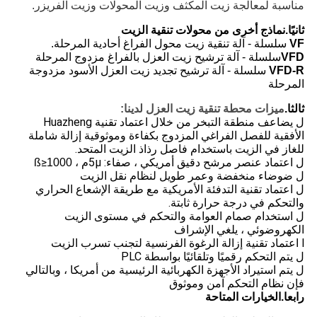
مناسبة لمعالجة زيت المكثف وزيت المحولات وزيت الفريزر.
ثانيًا.نماذج أخرى من محولات تنقية الزيت
VF
سلسلة - آلة تنقية زيت محول الفراغ أحادية المرحلة.
VFD
سلسلة - آلة ترشيح زيت العزل بالفراغ مزدوج المرحلة
VFD-R
سلسلة - آلة ترشيح تجديد زيت العزل الأسود مزدوجة
المرحلة
ثالثا.
ميزات محطة تنقية زيت العزل لدينا:
ل يضاعف منطقة التبخر من خلال اعتماد تقنية Huazheng
الأفقية للفصل الفراغي المزدوج بكفاءة وموثوقية إزالة شاملة
للغاز في الزيت باستخدام فاصل رذاذ الزيت المتحد.
ل اعتماد عنصر مرشح دقيق أمريكي ، صفاء: 5μ
≥
م ، ß
1000
ل ضوضاء منخفضة وعمر طويل لنظام نقل الزيت
ل اعتماد تقنية التدفئة الأمريكية مع طريقة الإشعاع الحراري
والتحكم في درجة حرارة ثابتة.
ل استخدام صمام العوامة والتحكم في مستوى الزيت
الكهروضوئي ، يلغي الإشراف
l اعتماد تقنية إزالة الرغوة الفرنسية لتجنب تسرب الزيت
ل يتم التحكم رقميًا وتلقائيًا بواسطة PLC
ل يتم استيراد الأجهزة الكهربائية الرئيسية من أمريكا ، وبالتالي
فإن نظام التحكم آمن وموثوق
رابعا.الخيارات المتاحة