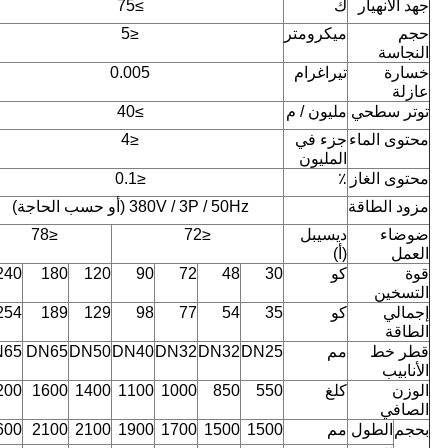
جهد الانهيار
ك
≥75
حجم
ميكرومتر
≤5
النجاسة
خسارة
تيراغرام
0.005
عازلة
توتر سطحي
مليون / م
≥40
محتوى الماء
جزء في
≤4
المليون
محتوى الغاز
٪
≤0.1
مزود الطاقة
380V / 3P / 50Hz (أو حسب الحاجة)
ضوضاء
ديسيبل
≤72
≤78
العمل
(أ)
قوة
كو
30
48
72
90
120
180
240
التسخين
إجمالي
كو
35
54
77
98
129
189
254
الطاقة
قطر خط
مم
DN25
DN32
DN32
DN40
DN50
DN65
N65
الأنابيب
الوزن
كلغ
550
850
1000
1100
1400
1600
200
الصافي
بحجم
الطول
مم
1500
1500
1700
1900
2100
2100
600