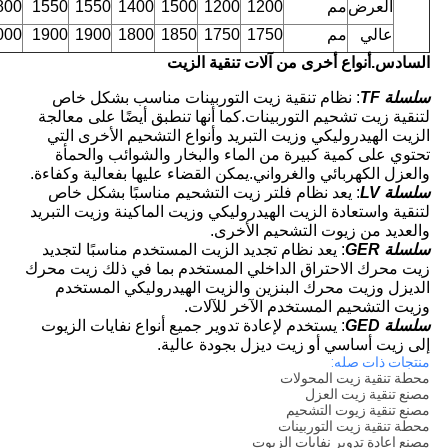
العرض
مم
1200
1200
1500
1400
1550
1550
800
عالي
مم
1750
1750
1850
1800
1900
1900
000
السادس.أنواع أخرى من آلات تنقية الزيت
سلسلة TF
: نظام تنقية زيت التوربينات مناسب بشكل خاص
لتنقية زيت تشحيم التوربينات.كما أنها تنطبق أيضًا على معالجة
الزيت الهيدروليكي وزيت التبريد وأنواع التشحيم الأخرى التي
تحتوي على كمية كبيرة من الماء والبخار والشوائب والحمأة
والعزل الكهربائي والغرواني.يمكن القضاء عليها بفعالية وكفاءة.
سلسلة LV
: يعد نظام فلتر زيت التشحيم مناسبًا بشكل خاص
لتنقية واستعادة الزيت الهيدروليكي وزيت الماكينة وزيت التبريد
والعديد من زيوت التشحيم الأخرى.
سلسلة GER
: يعد نظام تجديد الزيت المستخدم مناسبًا لتجديد
زيت محرك الاحتراق الداخلي المستخدم بما في ذلك زيت محرك
الديزل وزيت محرك البنزين والزيت الهيدروليكي المستخدم
وزيت التشحيم المستخدم الآخر للآلات.
سلسلة GED
: يستخدم لإعادة تدوير جميع أنواع نفايات الزيوت
إلى زيت أساسي أو زيت ديزل بجودة عالية.
منتجات ذات صله:
محطة تنقية زيت المحولات
مصنع تنقية زيت العزل
مصنع تنقية زيوت التشحيم
محطة تنقية زيت التوربينات
مصنع إعادة تدوير نفايات الزيوت