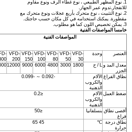
1. نوع المظهر الطبيعي ، نوع غطاء الرف ونوع مقاوم
للانفجار.تدوم عمر الجهاز.
2. نوع التثبيت ، نوع متحرك بأربع عجلات ونوع متحرك مع
مقطورة. يمكنك استخدامه في كل مكان حسب حاجتك.
3. يمكن تخصيص اللون كما هو مطلوب.
خامسا المواصفات الفنية
المواصفات الفنية
العنصر
وحدة
VFD-
VFD-
VFD-
VFD-
VFD-
VFD-
FD-
300
200
150
100
80
50
30
معدل المد و
L / ح
1800
3000
4800
6000
9000
12000
000
الجزر
نطاق الفراغ
الآلام
-0.092 ～ -0.099
والكروب
الذهنية
ضغط العمل
الآلام
≤0.2
والكروب
الذهنية
أقصى نطاق
بنسلفانيا
≤50
فراغ
نطاق درجة
℃
45 65
حرارة