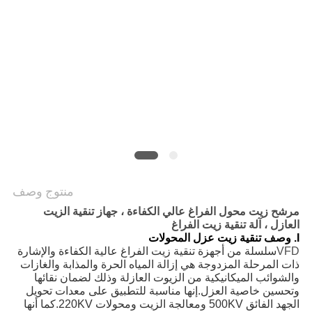
PRIVACY
POLICY
منتوج وصف
مرشح زيت محول الفراغ عالي الكفاءة ، جهاز تنقية الزيت
العازل ، آلة تنقية زيت الفراغ
I. وصف تنقية زيت عزل المحولات
VFD
سلسلة من أجهزة تنقية زيت الفراغ عالية الكفاءة والإشارة
ذات المرحلة المزدوجة هي إزالة المياه الحرة والمذابة والغازات
والشوائب الميكانيكية من الزيوت العازلة وذلك لضمان نقائها
وتحسين خاصية العزل.إنها مناسبة للتطبيق على معدات تحويل
الجهد الفائق 500KV ومعالجة الزيت ومحولات 220KV.كما أنها