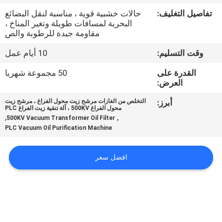
تفاصيل التغليف:
حالات خشبية قوية ، مناسبة لنقل البضائع
مراقبة
البحرية لمسافات طويلة وتغير المناخ ،
مقاومة جيدة للرطوبة والص
الجودة
وقت التسليم:
10 أيام عمل
اتصل
القدرة على
50 مجموعة شهريا
العرض:
بنا
أبرز:
التخلص من الغازات مرشح زيت محول الفراغ ، مرشح زيت
محول الفراغ 500KV ، آلة تنقية زيت الفراغ PLC
,
,
أخبار
500KV Vacuum Transformer Oil Filter
PLC Vacuum Oil Purification Machine
اطلب
افضل سعر
اقتباس
خريطة
الموقع