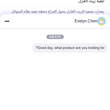
تنقية زيت العزل
معدات تصفية الزيت العازل محول الفراغ محطة تنقية نظام السوائل
الديالكترونية
Evelyn Chen
تصفية النفط من محول النفايات آلة التطهير إزالة المياه العازلة معالجة
السوائل
5:57 AM
وحدة متنقلة لتنقية الزيت العازل، نظام الترشيح الدقيق، آلة معالجة
سوائل المحولات
Good day, what product are you looking for?
فئات شعبية
جميع
تنقية زيت العزل
فراغ تنقية النفط
تنقية زيت الطرد 
تنقية زيت المحولات
المركزي
آلة تنقية زيت 
تنقية زيت التشحيم
المحولات