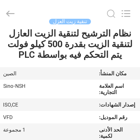
NSH
Oil
Purifier
Manufacture
Co.,
تنقية زيت العزل
Ltd.
All
Rights
نظام الترشيح لتنقية الزيت العازل
الصفحة
Reserved.
لتنقية الزيت بقدرة 500 كيلو فولت
الرئيسية
يتم التحكم فيه بواسطة PLC
منتجات
مكان المنشأ:
الصين
معلومات
اسم العلامة
Sino-NSH
عنا
التجارية:
إصدار الشهادات:
ISO,CE
جولة
رقم الموديل:
VFD
في
الحد الأدنى
1 مجموعة
المعمل
لكمية: