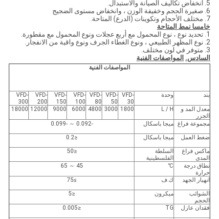
5. انخفاض تكاليف الصيانة والاستبدال.
6. صغيرة الحجم وخفيفة الوزن ، وانخفاض مستوى الضجيج
7. مختلف الأحجام وتكوينات (الدرع) المتاحة.
خامسا نمط المتاحة
1. تحديد نوع ، نوع المحمول مع أربع عجلات ونوع المحمول مع مقطورة.
2. نوع المظهر الطبيعي ، ونوع الغطاء الجرف ونوع واقية من الانفجار.
3. متوفر في لون مختلف.
السادس.
المواصفات الفنية
المواصفات الفنية
بند
وحدة
VFD-
VFD-
VFD-
VFD-
VFD-
VFD-
VFD-
300
200
150
100
80
50
30
معدل المد و
L / H
1800
3000
4800
6000
9000
12000
18000
الجزر
مجموعة فراغ
ميجا باسكال
-0.092 ～ -0.099
ضغط العمل
ميجا باسكال
≤0.2
ماكس فراغ
السلطة
≤50
المدى
الفلسطينية
نطاق درجة
℃
45 ～ 65
حرارة
انهيار الجهد
ك.ف
≥75
الشوائب
ميكرون
≤5
الحجم
فقدان عازل
TG
≤0.005