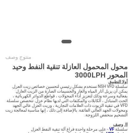
PRIVACY
POLICY
منتوج وصف
محول المحمول العازلة تنقية النفط وحيد
المحور 3000LPH
أولا التطبيق
سلسلة NSH VFD تستخدم بشكل رئيسي لتحسين خصائص زيت العزل.
يمكن أن يزيل آثار المياه والغاز والجسيمات الضارة من الزيت العازل
بفعالية وسرعة وذلك لتعزيز أداء المحولات ، قواطع الدوائر الكهربائية ،
الحث المتبادل ، الكابلات والمكثفات التي لديها نظام عزل. تتخصص سلسلة
VFD في تنقية الزيوت ذات العلامات التجارية ، وزيت العزل عالي الجهد
ومحولات الجهد العالي الفائقة. بالإضافة إلى ذلك ، إنها مناسبة لمعالجة زيت
التشحيم منخفض اللزوجة.
II.
وصف
سلسلة
VF
- على مرحلة واحدة فراغ آلة تنقية النفط العزل