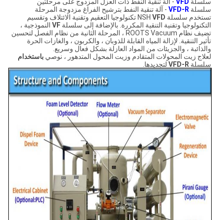
سلسلة
VFD
- آلة تنقية النفط ذات العزل المزدوج على مرحلتين
سلسلة
VFD-R
- آلة تنقية النفط بترشيح الفراغ مزدوجة المرحلة
تستخدم سلسلة NSH
VFD
تكنولوجيا التعقيم وتقنية الائتلاف وتقسيم
التكنولوجيا وتقنية التنقية المكررة. بالإضافة إلى سلسلة
VF
النموذجية ،
تضيف نظام ROOTS Vacuum ، المرحلة الثانية من نظام الفصل لتحسين
تأثير التنقية. لإزالة المياه القابلة للذوبان ، والكربون ، والغازات الحرة
والذائبة ، والجزيئات من المواد العازلة بشكل فعال وسريع.
لعلاج زيت المحولات المتقادم وزيت المحول المتدهور ، نوصي
باستخدام
سلسلة
VFD-R
لتجديدها.