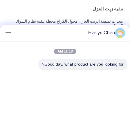
تنقية زيت العزل
معدات تصفية الزيت العازل محول الفراغ محطة تنقية نظام السوائل
الديالكترونية
Evelyn Chen
تصفية النفط من محول النفايات آلة التطهير إزالة المياه العازلة معالجة
السوائل
11:18 AM
وحدة متنقلة لتنقية الزيت العازل، نظام الترشيح الدقيق، آلة معالجة
سوائل المحولات
Good day, what product are you looking for?
فئات شعبية
جميع
تنقية زيت العزل
فراغ تنقية النفط
تنقية زيت الطرد 
تنقية زيت المحولات
المركزي
آلة تنقية زيت 
تنقية زيت التشحيم