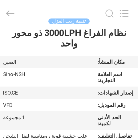
NSH
Oil
Purifier
Manufacture
Co.,
تنقية زيت العزل
Ltd.
All
Rights
نظام الفراغ 3000LPH ذو محور
الصفحة
Reserved.
واحد
الرئيسية
منتجات
مكان المنشأ:
الصين
اسم العلامة
Sino-NSH
معلومات
التجارية:
عنا
إصدار الشهادات:
ISO,CE
رقم الموديل:
VFD
جولة
الحد الأدنى
1 مجموعة
في
لكمية:
المعمل
تفاصيل التغليف:
علب خشبية قوية ، ومناسبة لنقل الشحن