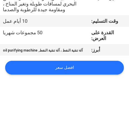
البحري لمسافات طويلة وتغير المناخ ،
ومقاومة جيدة للرطوبة والصدما
مراقبة
وقت التسليم:
10 أيام عمل
الجودة
القدرة على
50 مجموعات شهريا
العرض:
اتصل
أبرز:
,
بنا
آلة تنقية النفط ، آلة تنقية النفط
oil purifying machine
افضل سعر
أخبار
اطلب
اقتباس
خريطة
الموقع