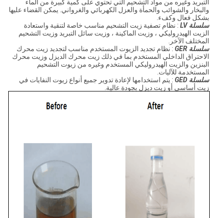
التبريد وغيره من مواد التشحيم التي تحتوي على كمية كبيرة من الماء
والبخار والشوائب والحمأة والعزل الكهربائي والغرواني.
يمكن القضاء عليها
بشكل فعال وكفء.
سلسلة LV
: نظام تصفية زيت التشحيم مناسب خاصة لتنقية واستعادة
الزيت الهيدروليكي ، وزيت الماكينة ، وزيت سائل التبريد وزيت التشحيم
المختلف الآخر.
سلسلة GER
: نظام تجديد الزيوت المستخدم مناسب لتجديد زيت محرك
الاحتراق الداخلي المستخدم بما في ذلك زيت محرك الديزل وزيت محرك
البنزين والزيت الهيدروليكي المستخدم وغيره من زيوت التشحيم
المستخدمة للآليات.
سلسلة GED
: يتم استخدامها لإعادة تدوير جميع أنواع زيوت النفايات في
زيت أساسي أو زيت ديزل بجودة عالية.