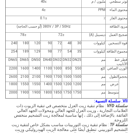
توتر سطحي
مليون / م
≥40
محتوى الماء
PPM
≤4
محتوى الغاز
٪
≤0.1
مزود الطاقة
380V / 3P / 50Hz (أو حسب الحاجة)
ضجيج العمل
ديسيبل (A)
≤72
≤78
قوة التسخين
كيلووات
30
48
72
90
120
180
240
مجموع الطاقة
كيلووات
35
54
77
98
129
189
254
قطر خط
مم
DN25
DN32
DN32
DN40
DN50
DN65
DN65
الأنابيب
الوزن الصافي
كلغ
550
850
1000
1100
1400
1600
2200
بحجم
الطول
مم
1500
1500
1700
1900
2100
2100
2600
عرض
مم
1200
1200
1500
1400
1550
1550
1800
متوسط
مم
1750
1750
1850
1800
1900
1900
2000
VII.
سلسلة النسبية:
سلسلة VFD
: نظام تنقية زيت العزل متخصص في تنقية الزيوت ذات
العلامات التجارية ، وزيت العزل للجهد العالي ومحولات الجهد العالي
الفائقة.
بالإضافة إلى ذلك ، إنها مناسبة لمعالجة زيت التشحيم منخفض
اللزوجة.
سلسلة TF
: نظام تنقية زيت التوربينات مناسب بشكل خاص لتنقية زيت
التشحيم التوربيني.
تنطبق أيضًا على معالجة الزيت الهيدروليكي وزيت