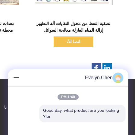
اظهر التفاصيل
تصفية النفط من محول النفايات آلة التطهير
معدات تص
إزالة المياه العازلة معالجة السوائل
محطة تنق
ﺎﺘﺼﻟ ﺍﻶﻧ
Evelyn Chen
1:40 PM
اتصل بنا
حول نا
Good day, what product are you looking 
for?
Sino-NSH Oil Purifier
Manufacture Co., Ltd