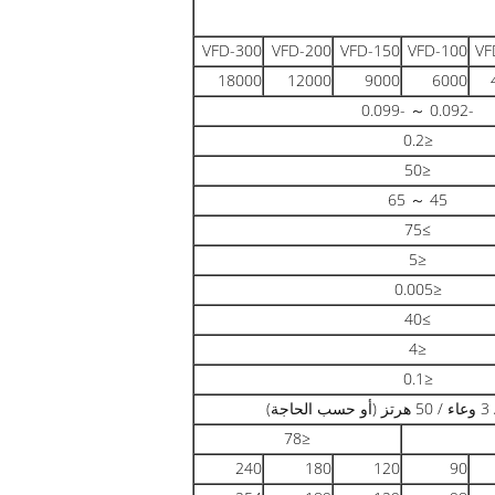
VFD-300
VFD-200
VFD-150
VFD-100
VF
18000
12000
9000
6000
-0.092 ～ -0.099
≤0.2
≤50
45 ～ 65
≥75
≤5
≤0.005
≥40
≤4
≤0.1
≤78
240
180
120
90