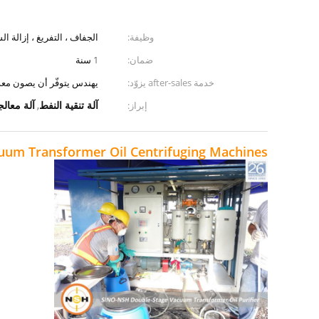
وظيفة:
الجفاف ، التفريغ ، إزالة ا
ضمان:
1 سنة
خدمة after-sales يزوّد:
يهندس يتوفّر أن يصون معدّ 
آلة تنقية النفط
آلة معالج
إبراز:
,
um Transformer Oil Centrifuging Machines