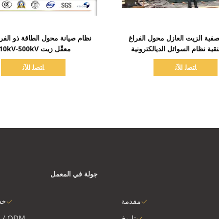
اظهر التفاصيل
اظهر التفاصيل
فية الزيت العازل محول الفراغ
نظام صيانة محول الطاقة ذو الفرا
ية نظام السوائل الديالكترونية
معقّل زيت 110kV-500kV
ﺎﺘﺼﻟ ﺍﻶﻧ
ﺎﺘﺼﻟ ﺍﻶﻧ
جولة في المعمل
مقدمة
خط
تاريخ
 / ODM