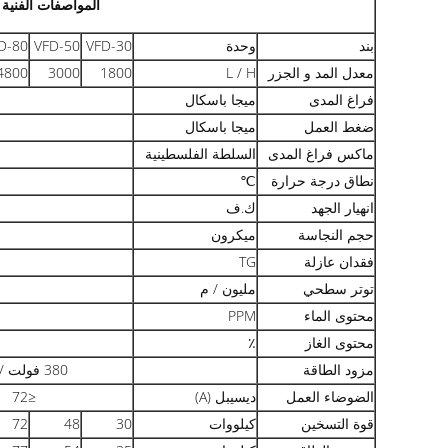
المواصفات الفنية
بند
وحدة
VFD-30
VFD-50
D-80
معدل المد و الجزر
L / H
1800
3000
4800
فراغ المدى
ميجا باسكال
ضغط العمل
ميجا باسكال
ماكس فراغ المدى
السلطة الفلسطينية
نطاق درجة حرارة
℃
انهيار الجهد
ك.ف
حجم النجاسة
ميكرون
فقدان عازلة
TG
توتر سطحي
مليون / م
محتوى الماء
PPM
محتوى الغاز
٪
مزود الطاقة
380 فولت / 3 وعاء / 50 هرتز (أو حسب الحاجة)
الضوضاء العمل
ديسيبل (A)
≤72
قوة التسخين
كيلووات
30
48
72