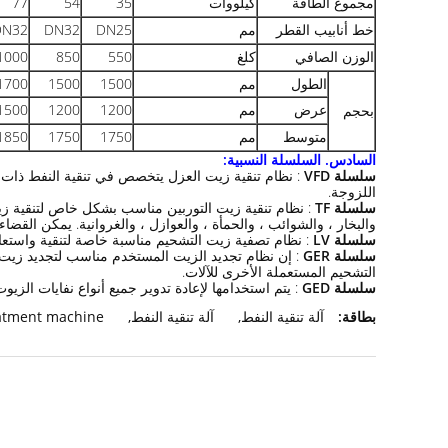
مجموع الطاقة
كيلووات
35
54
77
خط أنابيب القطر
مم
DN25
DN32
DN32
الوزن الصافي
كلغ
550
850
1000
الطول
مم
1500
1500
1700
عرض
مم
1200
1200
1500
بحجم
متوسط
مم
1750
1750
1850
السادس.
السلسلة النسبية:
سلسلة VFD
: نظام تنقية زيت العزل يتخصص في تنقية النفط ذات ال
اللزوجة.
سلسلة TF
: نظام تنقية زيت التوربين مناسب بشكل خاص لتنقية زيت
والبخار ، والشوائب ، والحمأة ، والعوازل ، والغروانية.
يمكن القضاء 
سلسلة LV
: نظام تصفية زيت التشحيم مناسبة خاصة لتنقية واستعادة
سلسلة GER
: إن نظام تجديد الزيت المستخدم مناسب لتجديد زيت 
التشحيم المستعملة الأخرى للآلات.
سلسلة GED
: يتم استخدامها لإعادة تدوير جميع أنواع نفايات الزي
بطاقة:
آلة تنقية النفط
,
آلة تنقية النفط
,
eatment machine