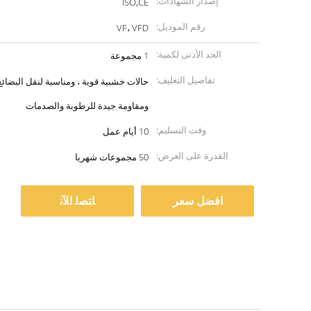
إصدار الشهادات:
ISO,CE
رقم الموديل:
VF، VFD
الحد الأدنى لكمية:
1 مجموعة
تفاصيل التغليف:
حالات خشبية قوية ، ومناسبة لنقل البضائع
ومقاومة جيدة للرطوبة والصدمات
وقت التسليم:
10 أيام عمل
القدرة على العرض:
50 مجموعات شهريا
افضل سعر
ﺎﺘﺼﻟ ﺍﻶﻧ