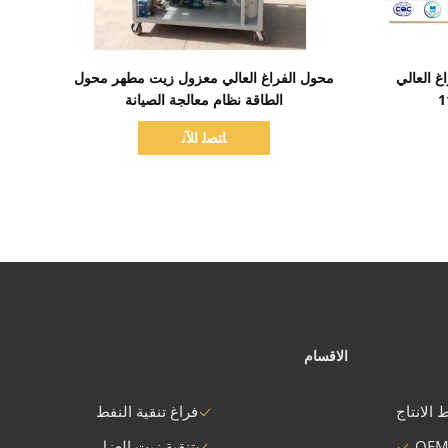
اظهر التفاصيل
غ العالي
محول الفراغ العالي معزول زيت مطهر محول
الطاقة نظام معالجة الصيانة
ﺎﺘﺼﻟ ﺍﻶﻧ
الاقسام
 الانتاج
فراغ تنقية النفط
OEM
تنقية زيت العزل