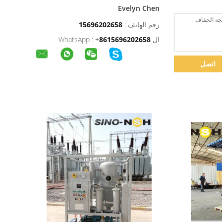
Evelyn Chen
رقم الهاتف :
15696202658
ال WhatsApp :
8615696202658
+
اتصل