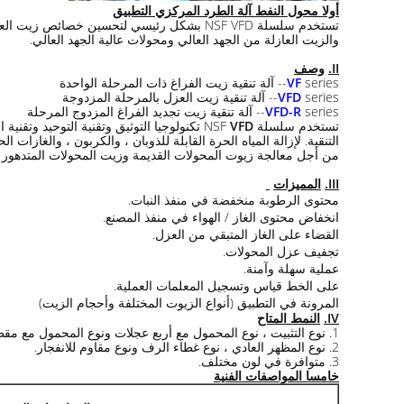
أولا محول النفط آلة الطرد المركزي التطبيق
تستخدم سلسلة NSF VFD بشكل رئيسي لتحسين خص
والزيت العازلة من الجهد العالي ومحولات عالية الجهد العالي.
II.
وصف
series-- آلة تنقية زيت الفراغ ذات المرحلة الواحدة
VF
series-- آلة تنقية زيت العزل بالمرحلة المزدوجة
VFD
series-- آلة تنقية زيت تجديد الفراغ المزدوج المرحلة
VFD-R
تستخدم سلسلة NSF
VFD
تكنولوجيا التوثيق وتقنية التوحيد وتقنية
التنقية. لإزالة المياه الحرة القابلة للذوبان ، والكربون ، والغازا
من أجل معالجة زيوت المحولات القديمة وزيت المحولات المتدهور
III.
المميزات
محتوى الرطوبة منخفضة في منفذ النبات.
انخفاض محتوى الغاز / الهواء في منفذ المصنع.
القضاء على الغاز المتبقي من العزل.
تجفيف عزل المحولات.
عملية سهلة وآمنة.
على الخط قياس وتسجيل المعلمات العملية.
المرونة في التطبيق (أنواع الزيوت المختلفة وأحجام الزيت)
IV.
النمط المتاح
1. نوع التثبيت ، نوع المحمول مع أربع عجلات ونوع المحمول مع مقطورة.
2. نوع المظهر العادي ، نوع غطاء الرف ونوع مقاوم للانفجار.
3. متوافرة في لون مختلف.
خامسا المواصفات الفنية