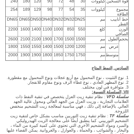
قوة التسخين
كيلووات
30
48
72
90
120
180
240
مجموع
كيلووات
35
54
77
98
129
189
254
الطاقة
خط أنابيب
مم
DN25
DN32
DN32
DN40
DN50
DN65
DN65
القطر
الوزن
كلغ
550
850
1000
1100
1400
1600
2200
الصافي
بحجم
الطول
مم
1500
1500
1700
1900
2100
2100
2600
عرض
مم
1200
1200
1500
1400
1550
1550
1800
متوسط
مم
1750
1750
1850
1800
1900
1900
2000
السادس.
النمط المتاح
1. نوع التثبيت ، نوع المحمول مع أربع عجلات ونوع المحمول مع مقطورة.
2. نوع المظهر العادي ، نوع غطاء الرف ونوع مقاوم للانفجار.
3. متوافرة في لون مختلف.
VII.
السلسلة النسبية:
سلسلة VFD
: نظام تنقية زيت العزل يتخصص في تنقية النفط ذات
العلامات التجارية ، وزيت العزل من الجهد العالي ومحول عالية الجهد
العالي.
بالإضافة إلى ذلك ، فهي مناسبة لمعالجة زيت التشحيم منخفض
اللزوجة.
سلسلة TF
: نظام تنقية زيت التوربين مناسب بشكل خاص لتنقية زيت
التشحيم التوربيني.
كما ينطبق أيضًا على معالجة الزيت الهيدروليكي
والمبرد ومواد التشحيم الأخرى التي تحتوي على كمية كبيرة من الماء ،
والبخار ، والشوائب ، والحمأة ، والعوازل ، والغروانية.
يمكن القضاء عليها