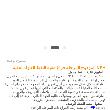
PRIVACY
POLICY
منتوج وصف
NSH المزدوج المرحلة فراغ تنقية النفط العازلة لتنقية
I. تطبيق تنقية النفط محول
تستخدم سلسلة NSF VFD بشكل رئيسي لتحسين خصائص زيت العزل.
يمكن إزالة المياه النزرة ، والغاز ، والمسائل الجسيمية الخ من الزيت
العازلة بشكل فعال وسريع من أجل تعزيز أداء المحولات ، قواطع الدائرة
، المحاثات المتبادلة ، الكابلات والمكثفات التي لديها نظام عزل.
VFD
سلسلة متخصصة في تنقية النفط ذات العلامات التجارية ، والزيوت
العازلة من الجهد العالي ومحولات عالية الجهد العالي.
بالإضافة إلى ذلك ،
فهي مناسبة لمعالجة زيت التشحيم منخفض اللزوجة.
II.
محول تنقية النفط الوصف
series-- آلة تنقية زيت الفراغ ذات المرحلة الواحدة
VF