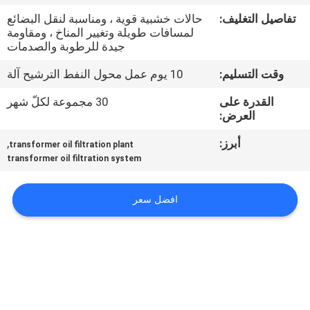
تفاصيل التغليف:
حالات خشبية قوية ، ومناسبة لنقل البضائع
مراقبة
لمسافات طويلة وتغيير المناخ ، ومقاومة
جيدة للرطوبة والصدمات
الجودة
وقت التسليم:
10 يوم عمل محول النفط الترشيح آلة
اتصل
القدرة على
30 مجموعة لكلّ شهر
العرض:
بنا
أبرز:
,
transformer oil filtration plant
transformer oil filtration system
أخبار
افضل سعر
اطلب
اقتباس
خريطة
الموقع