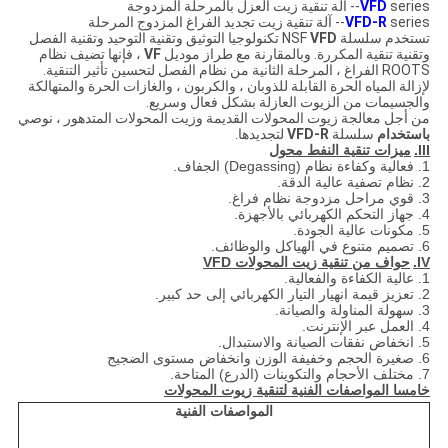
series-- آلة تنقية زيت العزل بالمرحلة المزدوجة
VFD
series-- آلة تنقية زيت تجديد الفراغ المزدوج المرحلة
VFD-R
تستخدم سلسلة NSF
VFD
تكنولوجيا التوثيق وتقنية التوحيد وتقنية الفصل
وتقنية تنقية المكررة. وبالمقارنة مع طراز موديل
VF
، فإنها تضيف نظام
ROOTS الفراغ ، المرحلة الثانية من نظام الفصل لتحسين تأثير التنقية.
لإزالة المياه الحرة القابلة للذوبان ، والكربون ، والغازات الحرة والمتهالكة
والجسيمات من الزيوت العازلة بشكل فعال وسريع.
من أجل معالجة زيوت المحولات القديمة وزيت المحولات المتدهور ، نوصي
باستخدام
سلسلة
VFD-R
لتجديدها.
III.
ميزات تنقية النفط محول
1. فعالية وكفاءة نظام (Degassing) الجفاف.
2. نظام تصفية عالية الدقة.
3. قوي مراحل مزدوجة نظام فراغ.
4. جهاز التحكم الكهربائي بالأجهزة.
5. مكونات عالية الجودة.
6. تصميم متنوع في الهياكل والوظائف.
IV.
حواف من تنقية زيت المحولات VFD
1. عالية الكفاءة والفعالية.
2. تعزيز قيمة انهيار التيار الكهربائي إلى حد كبير.
3. سهولة المناولة والصيانة.
4. العمل عبر الإنترنت.
5. انخفاض نفقات الصيانة والاستبدال.
6. صغيرة الحجم وخفيفة الوزن وانخفاض مستوى الضجيج
7. مختلف الأحجام والتكوينات (الدرع) المتاحة.
خامسا المواصفات الفنية لتنقية زيوت المحولات
المواصفات الفنية