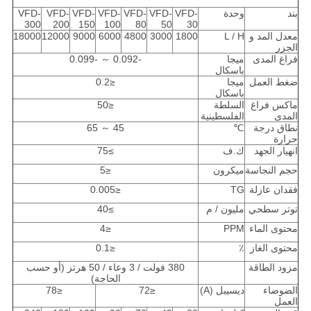
بند
وحدة
VFD-
VFD-
VFD-
VFD-
VFD-
VFD-
VFD-
300
200
150
100
80
50
30
معدل المد و
L / H
1800
3000
4800
6000
9000
12000
18000
الجزر
فراغ المدى
ميجا
-0.092 ～ -0.099
باسكال
ضغط العمل
ميجا
≤0.2
باسكال
ماكس فراغ
السلطة
≤50
المدى
الفلسطينية
نطاق درجة
℃
45 ～ 65
حرارة
انهيار الجهد
ك.ف
≥75
حجم النجاسة
ميكرون
≤5
فقدان عازلة
TG
≤0.005
توتر سطحي
مليون / م
≥40
محتوى الماء
PPM
≤4
محتوى الغاز
٪
≤0.1
مزود الطاقة
380 فولت / 3 وعاء / 50 هرتز (أو حسب
الحاجة)
الضوضاء
ديسيبل (A)
≤72
≤78
العمل