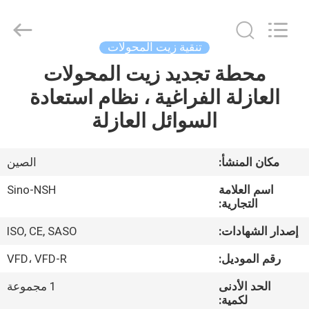
NSH
Oil
Purifier
Manufacture
Co.,
تنقية زيت المحولات
Ltd.
All
Rights
محطة تجديد زيت المحولات
الصفحة
Reserved.
العازلة الفراغية ، نظام استعادة
الرئيسية
السوائل العازلة
منتجات
مكان المنشأ:
الصين
معلومات
اسم العلامة
Sino-NSH
عنا
التجارية:
إصدار الشهادات:
ISO, CE, SASO
جولة
رقم الموديل:
VFD، VFD-R
في
الحد الأدنى
1 مجموعة
المعمل
لكمية: