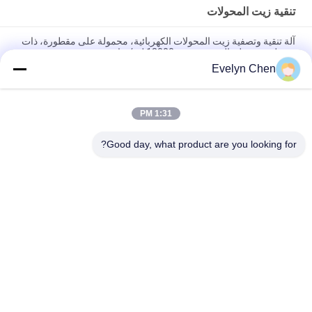
تنقية زيت المحولات
آلة تنقية وتصفية زيت المحولات الكهربائية، محمولة على مقطورة، ذات
مرحلتين، تعمل بالتفريغ، بسعة 18000 لتر/ساعة
Evelyn Chen
استعادة قوة الديليكتريك للزيت في المحول إلى 75 كيلو فولت أو أكثر
في الموقع بالنسبة للمحولات 110 كيلو فولت
1:31 PM
الفولاذ المقاوم للصدأ ديهيدراتور تنقية النفط فراغ لمعالجة النفط العازلة
الكهربائية
Good day, what product are you looking for?
فئات شعبية
جميع
تنقية زيت العزل
فراغ تنقية النفط
تنقية زيت الطرد 
تنقية زيت المحولات
المركزي
آلة تنقية زيت 
تنقية زيت التشحيم
المحولات