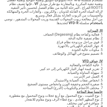
تستخدم سلسلة NSF
VFD
تكنولوجيا التوثيق وتقنية التوحيد وتقنية الفصل
وتقنية تنقية المكررة. وبالمقارنة مع طراز موديل
VF
، فإنها تضيف نظام
ROOTS الفراغ ، المرحلة الثانية من نظام الفصل لتحسين تأثير التنقية.
لإزالة المياه الحرة القابلة للذوبان ، والكربون ، والغازات الحرة والمتهالكة
والجسيمات من الزيوت العازلة بشكل فعال وسريع.
من أجل معالجة زيوت المحولات القديمة وزيت المحولات المتدهور ، نوصي
باستخدام
سلسلة
VFD-R
لتجديدها.
III.
الميزات
1. فعالية وكفاءة نظام (Degassing) الجفاف.
2. نظام تصفية عالية الدقة.
3. قوي مراحل مزدوجة نظام فراغ.
4. جهاز التحكم الكهربائي بالأجهزة.
5. مكونات عالية الجودة.
6. تصميم متنوع في الهياكل والوظائف.
IV.
حواف VFD
1. عالية الكفاءة والفعالية.
2. تعزيز قيمة انهيار التيار الكهربائي إلى حد كبير.
3. سهولة المناولة والصيانة.
4. العمل عبر الإنترنت.
5. انخفاض نفقات الصيانة والاستبدال.
6. صغيرة الحجم وخفيفة الوزن وانخفاض مستوى الضجيج
7. مختلف الأحجام والتكوينات (الدرع) المتاحة.
خامسا نمط المتاحة
1. نوع التثبيت ، نوع المحمول مع أربع عجلات ونوع المحمول مع مقطورة.
2. نوع المظهر العادي ، نوع غطاء الرف ونوع مقاوم للانفجار.
3. متوافرة في لون مختلف.