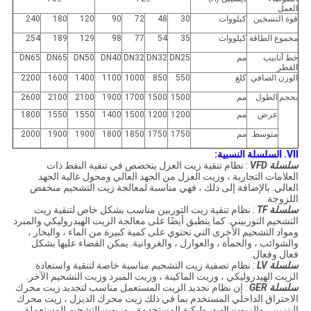
العمل
قوة التسخين
كيلووات
30
48
72
90
120
180
240
مجموع الطاقة
كيلووات
35
54
77
98
129
189
254
خط أنابيب
مم
DN25
DN32
DN32
DN40
DN50
DN65
DN65
القطر
الوزن الصافي
كلغ
550
850
1000
1100
1400
1600
2200
بحجم
الطول
مم
1500
1500
1700
1900
2100
2100
2600
عرض
مم
1200
1200
1500
1400
1550
1550
1800
متوسط
مم
1750
1750
1850
1800
1900
1900
2000
VII.
السلسلة النسبية:
سلسلة VFD
: نظام تنقية زيت العزل يتخصص في تنقية النفط ذات
العلامات التجارية ، وزيت العزل من الجهد العالي ومحول عالية الجهد
العالي.
بالإضافة إلى ذلك ، فهي مناسبة لمعالجة زيت التشحيم منخفض
اللزوجة.
سلسلة TF
: نظام تنقية زيت التوربين مناسب بشكل خاص لتنقية زيت
التشحيم التوربيني.
كما ينطبق أيضًا على معالجة الزيت الهيدروليكي والمبرد
ومواد التشحيم الأخرى التي تحتوي على كمية كبيرة من الماء ، والبخار ،
والشوائب ، والحمأة ، والعوازل ، والغروانية.
يمكن القضاء عليها بشكل
فعال وفعال.
سلسلة LV
: نظام تصفية زيت التشحيم مناسبة خاصة لتنقية واستعادة
الزيت الهيدروليكي ، وزيت الماكينة ، وزيت المبرد وزيت التشحيم الآخر.
سلسلة GER
: إن نظام تجديد الزيت المستعمل مناسب لتجديد زيت محرك
الاحتراق الداخلي المستخدم بما في ذلك زيت محرك الديزل ، زيت محرك
البنزين ، والزيوت الهيدروليكية المستخدمة ، وزيوت التشحيم المستعملة