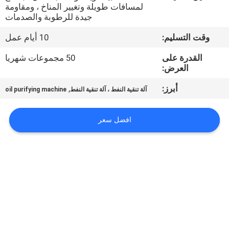
لمسافات طويلة وتغيير المناخ ، ومقاومة
جيدة للرطوبة والصدمات
مراقبة
وقت التسليم:
10 أيام عمل
الجودة
القدرة على
50 مجموعات شهريا
العرض:
اتصل
أبرز:
,
بنا
آلة تنقية النفط ، آلة تنقية النفط
oil purifying machine
افضل سعر
أخبار
اطلب
اقتباس
خريطة
الموقع