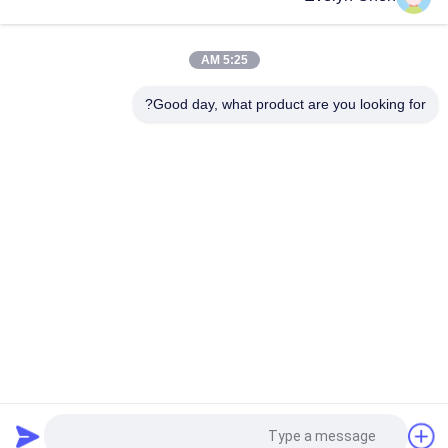
تصفية النفط من محول النفايات آلة التطهير إزالة المياه العازلة معالجة
السوائل
5:25 AM
وحدة متنقلة لتنقية الزيت العازل، نظام الترشيح الدقيق، آلة معالجة
سوائل المحولات
Good day, what product are you looking for?
فئات شعبية
جميع
تنقية زيت العزل
فراغ تنقية النفط
تنقية زيت الطرد 
تنقية زيت المحولات
المركزي
آلة تنقية زيت 
تنقية زيت التشحيم
المحولات
آلة تنقية الزيت 
تنقية زيت التوربينات
الهيدروليكي
طلب اقتباس