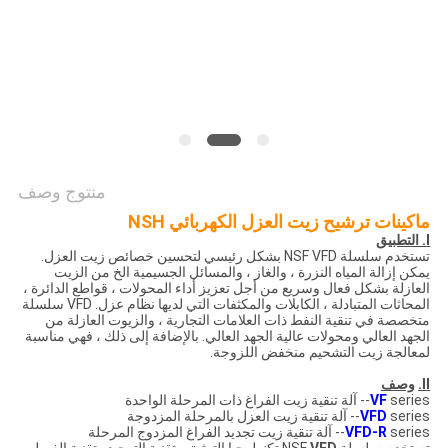
PRIVACY
POLICY
منتوج وصف
ماكينات ترشيح زيت العزل الكهربائي NSH
I. التطبيق
تستخدم سلسلة NSF VFD بشكل رئيسي لتحسين خصائص زيت العزل.
يمكن إزالة المياه النزرة ، والغاز ، والمسائل الجسيمية الخ من الزيت
العازلة بشكل فعال وسريع من أجل تعزيز أداء المحولات ، قواطع الدائرة ،
المحاثات المتبادلة ، الكابلات والمكثفات التي لديها نظام عزل. VFD سلسلة
متخصصة في تنقية النفط ذات العلامات التجارية ، والزيوت العازلة من
الجهد العالي ومحولات عالية الجهد العالي. بالإضافة إلى ذلك ، فهي مناسبة
لمعالجة زيت التشحيم منخفض اللزوجة.
II.
وصف
series-- آلة تنقية زيت الفراغ ذات المرحلة الواحدة
VF
series-- آلة تنقية زيت العزل بالمرحلة المزدوجة
VFD
series-- آلة تنقية زيت تجديد الفراغ المزدوج المرحلة
VFD-R