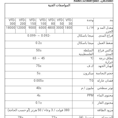
السادس.
المواصفات الفنية
المواصفات الفنية
بند
وحدة
VFD-
VFD-
VFD-
VFD-
VFD-
VFD-
VFD-
300
200
150
100
80
50
30
معدل المد و
L / H
1800
3000
4800
6000
9000
12000
18000
الجزر
فراغ المدى
ميجا باسكال
-0.092 ～ -0.099
ضغط العمل
ميجا باسكال
≤0.2
ماكس فراغ
السلطة
≤50
المدى
الفلسطينية
نطاق درجة
℃
45 ～ 65
حرارة
انهيار الجهد
ك.ف
≥75
حجم النجاسة
ميكرون
≤5
فقدان عازلة
TG
≤0.005
توتر سطحي
مليون / م
≥40
محتوى الماء
PPM
≤4
محتوى الغاز
٪
≤0.1
مزود الطاقة
380 فولت / 3 وعاء / 50 هرتز (أو حسب الحاجة)
الضوضاء
ديسيبل (A)
≤72
≤78