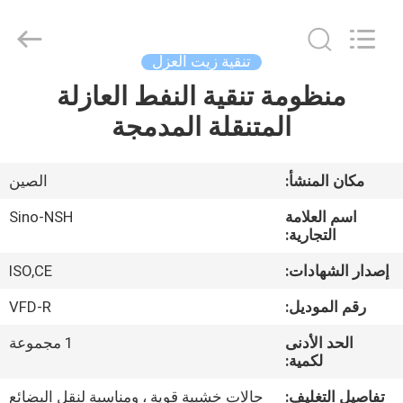
NSH
Oil
Purifier
Manufacture
Co.,
تنقية زيت العزل
Ltd.
All
Rights
منظومة تنقية النفط العازلة
الصفحة
Reserved.
المتنقلة المدمجة
الرئيسية
منتجات
مكان المنشأ:
الصين
اسم العلامة
Sino-NSH
معلومات
التجارية:
عنا
إصدار الشهادات:
ISO,CE
رقم الموديل:
VFD-R
جولة
الحد الأدنى
1 مجموعة
في
لكمية:
المعمل
تفاصيل التغليف:
حالات خشبية قوية ، ومناسبة لنقل البضائع