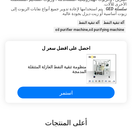
الأخرى للآلات.
سلسلة GED
: يتم استخدامها لإعادة تدوير جميع أنواع نفايات الزيوت إلى
زيوت أساسية أو زيت ديزل بجودة عالية.
آلة تنقية النفط
آلة تنقية النفط
oil purifier machine,oil purifying machine
احصل على افضل سعر ل
منظومة تنقية النفط العازلة المتنقلة
المدمجة
استمر
أعلى المنتجات